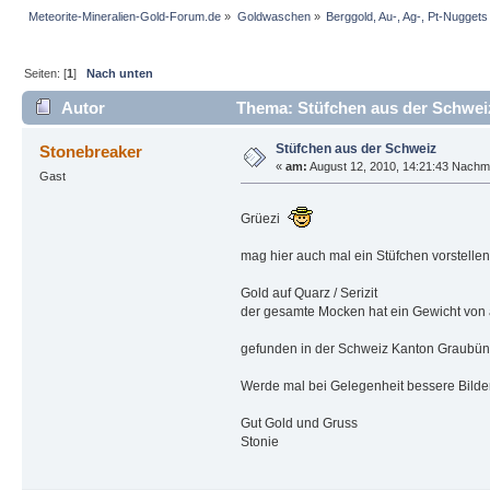
Meteorite-Mineralien-Gold-Forum.de
»
Goldwaschen
»
Berggold, Au-, Ag-, Pt-Nuggets
Seiten: [
1
]
Nach unten
Autor
Thema: Stüfchen aus der Schwei
Stüfchen aus der Schweiz
Stonebreaker
«
am:
August 12, 2010, 14:21:43 Nachmi
Gast
Grüezi
mag hier auch mal ein Stüfchen vorstellen
Gold auf Quarz / Serizit
der gesamte Mocken hat ein Gewicht von
gefunden in der Schweiz Kanton Graubünd
Werde mal bei Gelegenheit bessere Bilde
Gut Gold und Gruss
Stonie