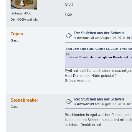
Gruß
Beiträge: 4300
Ingo
Der HOBA und ich...
Re: Stüfchen aus der Schweiz
Topas
«
Antwort #8 am:
August 14, 2010, 19:
Gast
Zitat von: Topas am August 13, 2010, 17:00:0
das ist für mich dann ein
glatter Bruch
und dat 
Pyrit hat natürlich auch einen muschelige
Hast Du mal die Härte getestet ?
Grüsse Andreas
Re: Stüfchen aus der Schweiz
Stonebreaker
«
Antwort #9 am:
August 17, 2010, 16:
Gast
Bruchkanten in egal welcher Form habe ic
Habe an dem Steinchen zunächst mit tech
sichtbare Reaktion auf.