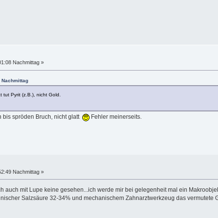
01:08 Nachmittag »
8 Nachmittag
tut Pyrit (z.B.), nicht Gold.
n bis spröden Bruch, nicht glatt
Fehler meinerseits.
52:49 Nachmittag »
h auch mit Lupe keine gesehen...ich werde mir bei gelegenheit mal ein Makroobje
nischer Salzsäure 32-34% und mechanischem Zahnarztwerkzeug das vermutete Gold