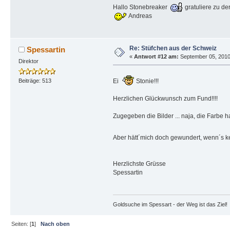
Hallo Stonebreaker
gratuliere zu de
Andreas
Re: Stüfchen aus der Schweiz
Spessartin
«
Antwort #12 am:
September 05, 2010
Direktor
Beiträge: 513
Ei
Stonie!!!
Herzlichen Glückwunsch zum Fund!!!!
Zugegeben die Bilder ... naja, die Farbe ha
Aber hätt´mich doch gewundert, wenn´s ke
Herzlichste Grüsse
Spessartin
Goldsuche im Spessart - der Weg ist das Ziel!
Seiten: [
1
]
Nach oben