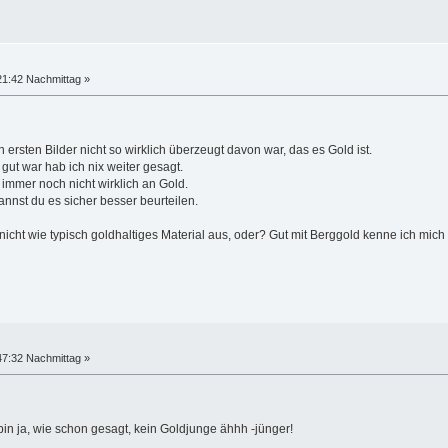
21:42 Nachmittag »
ersten Bilder nicht so wirklich überzeugt davon war, das es Gold ist.
 gut war hab ich nix weiter gesagt.
immer noch nicht wirklich an Gold.
kannst du es sicher besser beurteilen.
cht wie typisch goldhaltiges Material aus, oder? Gut mit Berggold kenne ich mich 
47:32 Nachmittag »
bin ja, wie schon gesagt, kein Goldjunge ähhh -jünger!