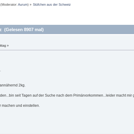
(Moderator:
Aurum
) »
Stüfchen aus der Schweiz
z (Gelesen 8907 mal)
ttag »
.
 annähernd 2kg.
en...bin seit Tagen auf der Suche nach dem Primärvorkommen...leider macht mir g
r machen und einstellen.