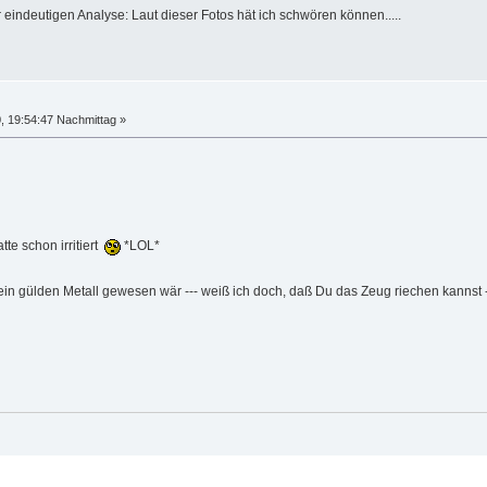
r eindeutigen Analyse: Laut dieser Fotos hät ich schwören können.....
, 19:54:47 Nachmittag »
tte schon irritiert
*LOL*
in gülden Metall gewesen wär --- weiß ich doch, daß Du das Zeug riechen kannst --