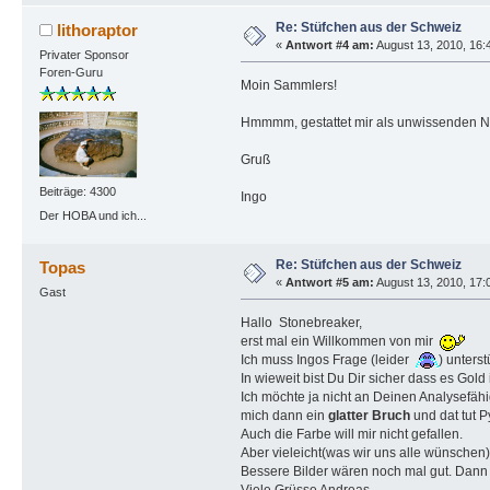
Re: Stüfchen aus der Schweiz
lithoraptor
«
Antwort #4 am:
August 13, 2010, 16:
Privater Sponsor
Foren-Guru
Moin Sammlers!
Hmmmm, gestattet mir als unwissenden Ni
Gruß
Beiträge: 4300
Ingo
Der HOBA und ich...
Re: Stüfchen aus der Schweiz
Topas
«
Antwort #5 am:
August 13, 2010, 17:
Gast
Hallo Stonebreaker,
erst mal ein Willkommen von mir
Ich muss Ingos Frage (leider
) unterst
In wieweit bist Du Dir sicher dass es Gold i
Ich möchte ja nicht an Deinen Analysefähig
mich dann ein
glatter Bruch
und dat tut Py
Auch die Farbe will mir nicht gefallen.
Aber vieleicht(was wir uns alle wünschen) 
Bessere Bilder wären noch mal gut. Dann
Viele Grüsse Andreas