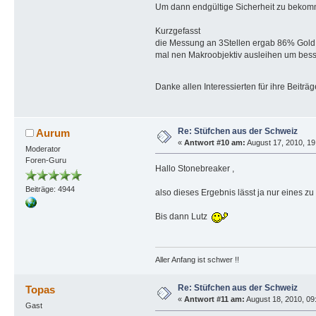
Um dann endgültige Sicherheit zu bekomm
Kurzgefasst
die Messung an 3Stellen ergab 86% Gold,
mal nen Makroobjektiv ausleihen um bess
Danke allen Interessierten für ihre Beiträ
Re: Stüfchen aus der Schweiz
Aurum
«
Antwort #10 am:
August 17, 2010, 19
Moderator
Foren-Guru
Hallo Stonebreaker ,
Beiträge: 4944
also dieses Ergebnis lässt ja nur eines zu
Bis dann Lutz
Aller Anfang ist schwer !!
Re: Stüfchen aus der Schweiz
Topas
«
Antwort #11 am:
August 18, 2010, 09:
Gast