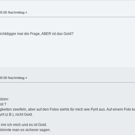
45:06 Nachmittag »
chtdigger mal die Frage, ABER ist das Gold?
00:08 Nachmittag »
ützen:
st ?
keiten zweifeln, aber auf den Fotos siehts für mich wie Pyrit aus. Auf einem Foto k
rit (z.B.), nicht Gold.
irre ich mich und es ist Gold.
 könnte man es sicherer sagen.