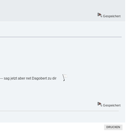
Gespeichert
- sag jetzt aber net Dagobert zu dir
Gespeichert
DRUCKEN