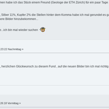
en habe ich das Stück einem Freund (Geologe der ETH Zürich) für ein paar Tage
 Silber 11%, Kupfer 2% die Stellen hinter dem Komma habe ich mal gerundet es ga
ere Bilder hinzubekommen...
ge...ich bin mal wieder suchen
:23:22 Nachmittag »
 , herzlichen Glückwunsch zu diesem Fund , auf die neuen Bilder bin ich mal richtig
26:18 Vormittag »