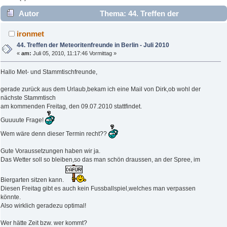
Autor
Thema: 44. Treffen der
Meteoritenfreunde in Berlin - Juli 2010 (Gelesen 6445 mal)
ironmet
44. Treffen der Meteoritenfreunde in Berlin - Juli 2010
«
am:
Juli 05, 2010, 11:17:46 Vormittag »
Hallo Met- und Stammtischfreunde,
gerade zurück aus dem Urlaub,bekam ich eine Mail von Dirk,ob wohl der
nächste Stammtisch
am kommenden Freitag, den 09.07.2010 stattfindet.
Guuuute Frage!
Wem wäre denn dieser Termin recht??
Gute Voraussetzungen haben wir ja.
Das Wetter soll so bleiben,so das man schön draussen, an der Spree, im
Biergarten sitzen kann.
Diesen Freitag gibt es auch kein Fussballspiel,welches man verpassen
könnte.
Also wirklich geradezu optimal!
Wer hätte Zeit bzw. wer kommt?