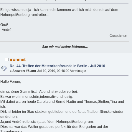
Einige wissen es ja - ich kann nicht kommen weil ich mich derzeit auf dem
Hohenpeißenberg rumtreibe...
Gruß
André
Gespeichert
Sag mir mal meine Meinung...
ironmet
Re: 44. Treffen der Meteoritenfreunde in Berlin - Juli 2010
«
Antwort #8 am:
Juli 10, 2010, 02:46:20 Vormittag »
Hallo Forum,
ein schöner Stammtisch Abend ist wieder vorbei.
Es war wie immer schön,informativ und lustig.
Mit dabei waren heute Carola und Bernd,Nadin und Thomas,Steffen,Tina und
ich.
Dirk ist leider im Stau stecken geblieben und durfte auf halber Strecke wieder
umdrehen.
Ja,und André treibt sich ja auf dem Hohenpeißenberg rum.
Diesmal war das Wetter geradezu perfekt für den Biergarten auf der
Spreeterasse.