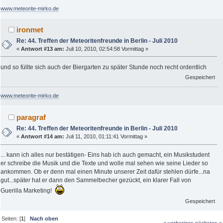
www.meteorite-mirko.de
ironmet
Re: 44. Treffen der Meteoritenfreunde in Berlin - Juli 2010
«
Antwort #13 am:
Juli 10, 2010, 02:54:58 Vormittag »
und so füllte sich auch der Biergarten zu später Stunde noch recht ordentlich
Gespeichert
www.meteorite-mirko.de
paragraf
Re: 44. Treffen der Meteoritenfreunde in Berlin - Juli 2010
«
Antwort #14 am:
Juli 11, 2010, 01:11:41 Vormittag »
... kann ich alles nur bestätigen- Eins hab ich auch gemacht, ein Musikstudent
er schreibe die Musik und die Texte und wolle mal sehen wie seine Lieder so
ankommen. Ob er denn mal einen Minute unserer Zeit dafür stehlen dürfe...na
gut...später hat er dann den Sammelbecher gezückt, ein klarer Fall von
Guerilla Marketing!
Gespeichert
Seiten: [
1
]
Nach oben
« vorheriges
nächstes »