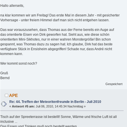
Hallo allerseits,
na klar kommen wir am Freitag! Das erste Mal in diesem Jahr - mit gesicherter
Vorhersage - unter freiem Himmel darf man sich nicht entgehen lassen.
Das war vorauszusehen, dass Thomas aus der Ferne bereits ein Auge auf
das orientierte Eisen von Dirk geworfen hat. Sieht aus, wie diese schön
orientierten Mini-Sikhotes, nur in einer wahren Monstergröße! Bin schon
gespannt, was Thomas dazu zu sagen hat. Ich glaube, Dirk hat das beste
verfügbare Stück in Ensisheim abgegriffen! Schade nur, dass André nicht
kommen kann.
Wer kommt sonst noch?
Gruß
Bernd
Gespeichert
APE
Re: 44. Treffen der Meteoritenfreunde in Berlin - Juli 2010
«
Antwort #5 am:
Juli 06, 2010, 14:45:34 Nachmittag »
Tisch auf der Spreeterrasse ist bestellt! Sonne, Wärme und frische Luft ist all
inclusive ...
Das Essen und Trinken muß noch bestellt werden ...