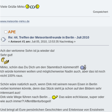
Viele Grüße Mirko
Gespeichert
www.meteorite-mirko.de
APE
Re: 44. Treffen der Meteoritenfreunde in Berlin - Juli 2010
«
Antwort #1 am:
Juli 05, 2010, 13:53:35 Nachmittag »
Ach der verlorene Sohn ist ja wieder da!
Sehr gut!
Mirko, schön das Du Dich um den Stammtisch kümmerst!!!
Ich würde kommen wollen und möglicherweise Nadin auch, aber das ist noch
nicht 100% raus.
Schön wäre natürlich auch, wenn Dirk mit seinem neuen Eisen in Berlin
vorbei kommen könnte, denn das Stück sieht ja schon auf den Bildern sehr
interesant aus!
Dirk viele Wege führen nach Berlin ...
Das wäre echt klasse, super oder
wie auch immer?! Affentittenturbogeil!
Und bringt all Eure persönlichen Geschichten und Erlebnisse von Ensisheim