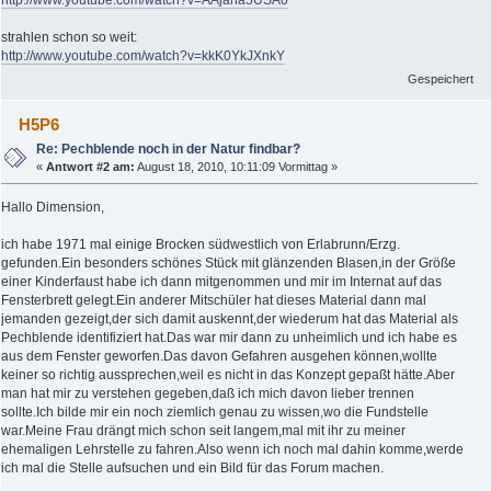
http://www.youtube.com/watch?v=AAjana5USA0
strahlen schon so weit:
http://www.youtube.com/watch?v=kkK0YkJXnkY
Gespeichert
H5P6
Re: Pechblende noch in der Natur findbar?
«
Antwort #2 am:
August 18, 2010, 10:11:09 Vormittag »
Hallo Dimension,
ich habe 1971 mal einige Brocken südwestlich von Erlabrunn/Erzg.
gefunden.Ein besonders schönes Stück mit glänzenden Blasen,in der Größe
einer Kinderfaust habe ich dann mitgenommen und mir im Internat auf das
Fensterbrett gelegt.Ein anderer Mitschüler hat dieses Material dann mal
jemanden gezeigt,der sich damit auskennt,der wiederum hat das Material als
Pechblende identifiziert hat.Das war mir dann zu unheimlich und ich habe es
aus dem Fenster geworfen.Das davon Gefahren ausgehen können,wollte
keiner so richtig aussprechen,weil es nicht in das Konzept gepaßt hätte.Aber
man hat mir zu verstehen gegeben,daß ich mich davon lieber trennen
sollte.Ich bilde mir ein noch ziemlich genau zu wissen,wo die Fundstelle
war.Meine Frau drängt mich schon seit langem,mal mit ihr zu meiner
ehemaligen Lehrstelle zu fahren.Also wenn ich noch mal dahin komme,werde
ich mal die Stelle aufsuchen und ein Bild für das Forum machen.