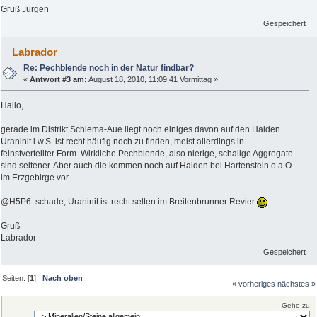
Gruß Jürgen
Gespeichert
Labrador
Re: Pechblende noch in der Natur findbar?
«
Antwort #3 am:
August 18, 2010, 11:09:41 Vormittag »
Hallo,
gerade im Distrikt Schlema-Aue liegt noch einiges davon auf den Halden.
Uraninit i.w.S. ist recht häufig noch zu finden, meist allerdings in
feinstverteilter Form. Wirkliche Pechblende, also nierige, schalige Aggregate
sind seltener. Aber auch die kommen noch auf Halden bei Hartenstein o.a.O.
im Erzgebirge vor.
@H5P6: schade, Uraninit ist recht selten im Breitenbrunner Revier
Gruß
Labrador
Gespeichert
Seiten: [
1
]
Nach oben
« vorheriges
nächstes »
Gehe zu: