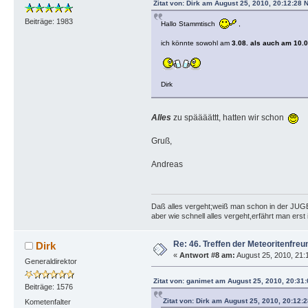
Zitat von: Dirk am August 25, 2010, 20:12:28 
Beiträge: 1983
Hallo Stammtisch
,
ich könnte sowohl am
3.08. als auch am 10.0
Dirk
Alles
zu späääättt, hatten wir schon
Gruß,
Andreas
Daß alles vergeht;weiß man schon in der JU
aber wie schnell alles vergeht,erfährt man ers
Re: 46. Treffen der Meteoritenfreu
Dirk
«
Antwort #8 am:
August 25, 2010, 21:
Generaldirektor
Zitat von: ganimet am August 25, 2010, 20:31
Beiträge: 1576
Zitat von: Dirk am August 25, 2010, 20:12:
Kometenfalter