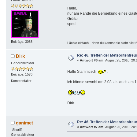
Hallo,
nur am Rande die Bemerkung eines Gastes:
Grüße
speul
Beiträge: 3088
Lächle einfach - denn du kannst sie nicht alle t
Re: 46. Treffen der Meteoritenfreu
Dirk
«
Antwort #6 am:
August 25, 2010, 20:
Generaldirektor
Hallo Stammtisch
,
Beiträge: 1576
Kometenfalter
ich könnte sowohl am 3.08. als auch am 10
Dirk
Re: 46. Treffen der Meteoritenfreu
ganimet
«
Antwort #7 am:
August 25, 2010, 20:
-Sheriff-
Generaldirektor