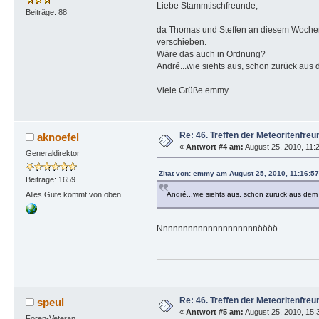
Liebe Stammtischfreunde,
Beiträge: 88
da Thomas und Steffen an diesem Wochenen
verschieben.
Wäre das auch in Ordnung?
André...wie siehts aus, schon zurück aus
Viele Grüße emmy
Re: 46. Treffen der Meteoritenfreu
aknoefel
«
Antwort #4 am:
August 25, 2010, 11:2
Generaldirektor
Zitat von: emmy am August 25, 2010, 11:16:57
Beiträge: 1659
André...wie siehts aus, schon zurück aus dem
Alles Gute kommt von oben...
Nnnnnnnnnnnnnnnnnnnnöööö
Re: 46. Treffen der Meteoritenfreu
speul
«
Antwort #5 am:
August 25, 2010, 15:
Foren-Veteran