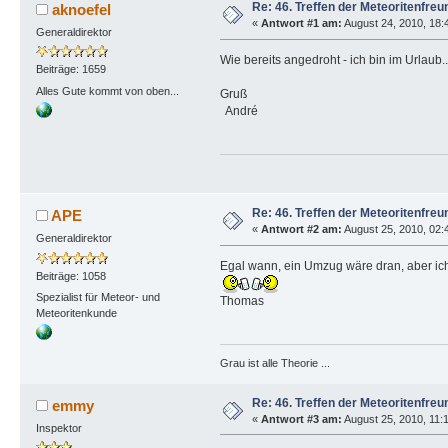
Re: 46. Treffen der Meteoritenfreu
aknoefel
«
Antwort #1 am:
August 24, 2010, 18:
Generaldirektor
Wie bereits angedroht - ich bin im Urlaub..
Beiträge: 1659
Alles Gute kommt von oben...
Gruß
André
Re: 46. Treffen der Meteoritenfreu
APE
«
Antwort #2 am:
August 25, 2010, 02:4
Generaldirektor
Egal wann, ein Umzug wäre dran, aber ic
Beiträge: 1058
Spezialist für Meteor- und
Thomas
Meteoritenkunde
Grau ist alle Theorie ...
Re: 46. Treffen der Meteoritenfreu
emmy
«
Antwort #3 am:
August 25, 2010, 11:1
Inspektor