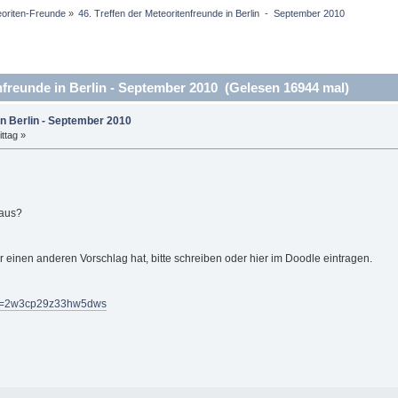
eoriten-Freunde
»
46. Treffen der Meteoritenfreunde in Berlin  -  September 2010
nfreunde in Berlin - September 2010 (Gelesen 16944 mal)
in Berlin - September 2010
ttag »
 aus?
 einen anderen Vorschlag hat, bitte schreiben oder hier im Doodle eintragen.
llId=2w3cp29z33hw5dws