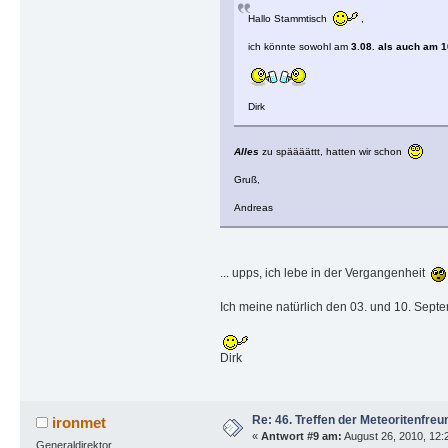
Hallo Stammtisch
,
ich könnte sowohl am
3.08. als auch am 1
Dirk
Alles
zu späääättt, hatten wir schon
Gruß,
Andreas
... upps, ich lebe in der Vergangenheit
Ich meine natürlich den 03. und 10. Sept
Dirk
Re: 46. Treffen der Meteoritenfreu
ironmet
«
Antwort #9 am:
August 26, 2010, 12:
Generaldirektor