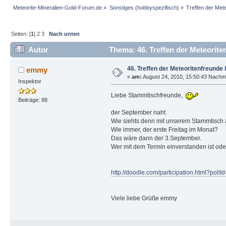
Meteorite-Mineralien-Gold-Forum.de
»
Sonstiges (hobbyspezifisch)
»
Treffen der Met
Seiten: [
1
]
2
3
Nach unten
Autor
Thema: 46. Treffen der Meteorite
46. Treffen der Meteoritenfreunde 
emmy
«
am:
August 24, 2010, 15:50:43 Nachmi
Inspektor
Liebe Stammtischfreunde,
Beiträge: 88
der September naht.
Wie siehts denn mit unserem Stammtisch
Wie immer, der erste Freitag im Monat?
Das wäre dann der 3.September.
Wer mit dem Termin einverstanden ist oder
http://doodle.com/participation.html?po
Viele liebe Grüße emmy