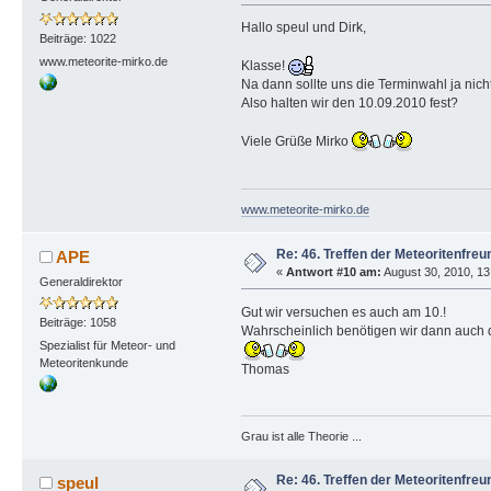
Hallo speul und Dirk,
Beiträge: 1022
www.meteorite-mirko.de
Klasse!
Na dann sollte uns die Terminwahl ja nicht
Also halten wir den 10.09.2010 fest?
Viele Grüße Mirko
www.meteorite-mirko.de
Re: 46. Treffen der Meteoritenfreu
APE
«
Antwort #10 am:
August 30, 2010, 13
Generaldirektor
Gut wir versuchen es auch am 10.!
Beiträge: 1058
Wahrscheinlich benötigen wir dann auch d
Spezialist für Meteor- und
Meteoritenkunde
Thomas
Grau ist alle Theorie ...
Re: 46. Treffen der Meteoritenfreu
speul