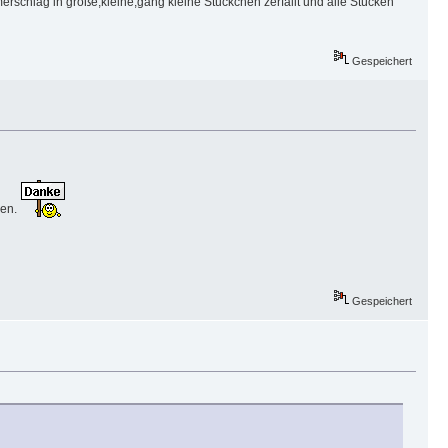
schlag in große,kleine,gang kleine Stückchen zerfällt und alle Stücken
Gespeichert
ken.
Gespeichert