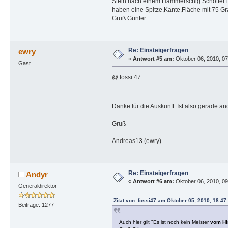
Stein nach einem Hammerschlg Schotter is
haben eine Spitze,Kante,Fläche mit 75 Gra
Gruß Günter
Re: Einsteigerfragen
ewry
«
Antwort #5 am:
Oktober 06, 2010, 07
Gast
@ fossi 47:
Danke für die Auskunft. Ist also gerade an
Gruß
Andreas13 (ewry)
Re: Einsteigerfragen
Andyr
«
Antwort #6 am:
Oktober 06, 2010, 09
Generaldirektor
Zitat von: fossi47 am Oktober 05, 2010, 18:47
Beiträge: 1277
Auch hier gilt "Es ist noch kein Meister
vom H