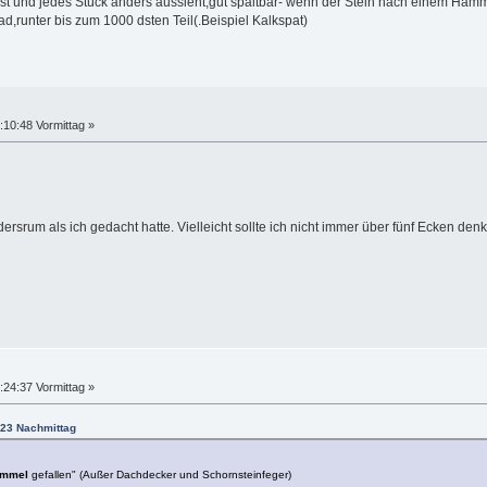
t und jedes Stück anders aussieht;gut spaltbar- wenn der Stein nach einem Hammer
d,runter bis zum 1000 dsten Teil(.Beispiel Kalkspat)
:10:48 Vormittag »
dersrum als ich gedacht hatte. Vielleicht sollte ich nicht immer über fünf Ecken den
:24:37 Vormittag »
:23 Nachmittag
immel
gefallen" (Außer Dachdecker und Schornsteinfeger)