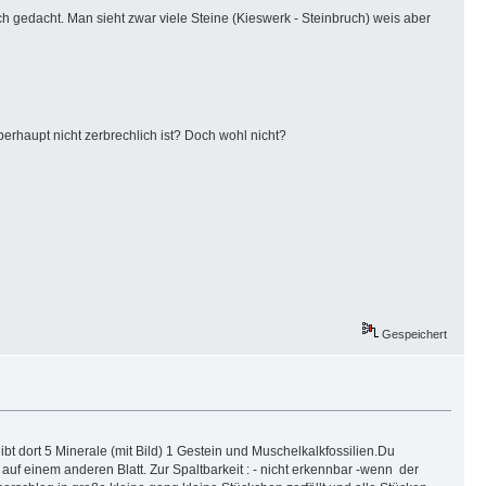
 gedacht. Man sieht zwar viele Steine (Kieswerk - Steinbruch) weis aber
berhaupt nicht zerbrechlich ist? Doch wohl nicht?
Gespeichert
bt dort 5 Minerale (mit Bild) 1 Gestein und Muschelkalkfossilien.Du
auf einem anderen Blatt. Zur Spaltbarkeit : - nicht erkennbar -wenn der