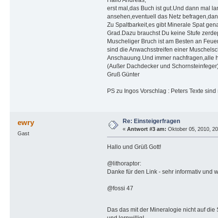
Hallo Andreas,
erst mal,das Buch ist gut.Und dann mal la
ansehen,eventuell das Netz befragen,dan
Zu Spaltbarkeit,es gibt Minerale Spat gen
Grad.Dazu brauchst Du keine Stufe zerdep
Muscheliger Bruch ist am Besten an Feuer
sind die Anwachsstreifen einer Muschelsc
Anschauung.Und immer nachfragen,alle hab
(Außer Dachdecker und Schornsteinfeger
Gruß Günter
PS zu Ingos Vorschlag : Peters Texte sind n
Re: Einsteigerfragen
ewry
«
Antwort #3 am:
Oktober 05, 2010, 20
Gast
Hallo und Grüß Gott!
@lithoraptor:
Danke für den Link - sehr informativ und wi
@fossi 47
Das das mit der Mineralogie nicht auf die 