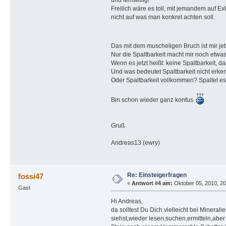
und lernwillig!
Freilich wäre es toll, mit jemandem auf 
nicht auf was man konkret achten soll.
Das mit dem muscheligen Bruch ist mir jet
Nur die Spaltbarkeit macht mir noch etwa
Wenn es jetzt heißt: keine Spaltbarkeit, d
Und was bedeutet Spaltbarkeit nicht erke
Oder Spaltbarkeit vollkommen? Spaltet es
Bin schon wieder ganz konfus
Gruß
Andreas13 (ewry)
Re: Einsteigerfragen
fossi47
«
Antwort #4 am:
Oktober 05, 2010, 20
Gast
Hi Andreas,
da solltest Du Dich vielleicht bei Minera
siehst,wieder lesen,suchen,ermitteln,aber