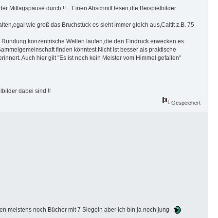
r Mittagspause durch !!....Einen Abschnitt lesen,die Beispielbilder
ten,egal wie groß das Bruchstück es sieht immer gleich aus,Caltit z.B. 75
die Rundung konzentrische Wellen laufen,die den Eindruck erwecken es
ammelgemeinschaft finden könntest.Nicht ist besser als praktische
ert. Auch hier gilt "Es ist noch kein Meister vom Himmel gefallen"
bilder dabei sind !!
Gespeichert
emen meistens noch Bücher mit 7 Siegeln aber ich bin ja noch jung