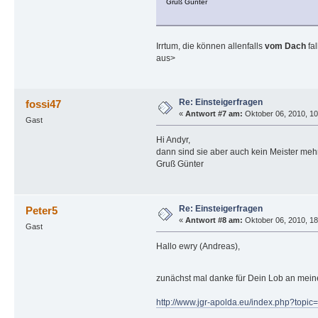
Gruß Günter
Irrtum, die können allenfalls
vom Dach
fal
aus>
Re: Einsteigerfragen
fossi47
«
Antwort #7 am:
Oktober 06, 2010, 10
Gast
Hi Andyr,
dann sind sie aber auch kein Meister mehr..
Gruß Günter
Re: Einsteigerfragen
Peter5
«
Antwort #8 am:
Oktober 06, 2010, 18
Gast
Hallo ewry (Andreas),
zunächst mal danke für Dein Lob an mein
http://www.jgr-apolda.eu/index.php?topic