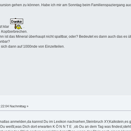
Exkursion gehen zu können. Habe ich mir am Sonntag beim Familienspaziergang auch
zt klar
.
s Kopfzerbrechen.
ann ist das Mineral überhaupt nicht spaltbar, oder? Bedeutet es dann auch das es ü
nnbar?
 sich dann auf 1000nde von Einzelteilen.
:22:04 Nachmittag »
lienatlas anmelden,da kannst Du im Lexikon nachsehen,Steinbruch XY,Kalkstein,es gi
 Du weißt,was Dich dort erwarten K Ö N N T E ,ob Du an dem Tag was findest,steht 