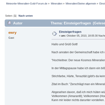
Meteorite-Mineralien-Gold-Forum.de
»
Mineralien
»
Mineralien/Steine allgemein
»
Eins
Seiten: [
1
]
Nach unten
Autor
Thema: Einsteigerfragen (Gelese
Einsteigerfragen
ewry
«
am:
Oktober 05, 2010, 18:05:30 Nachm
Gast
Hallo und Grüß Gott!
Nach anraten der Gemeinschaft habe ich 
"Hochleitner. Der neue Kosmos Mineralien
In der Mittagspause habe ich dann ein bi
Strichfarbe, Härte, Tenazität (gibt's da k
Zitat im Buch: "Zerschlägt man ein Minera
Abgesehen davon, daß ich mich hüten würde
Vollkommen (Amarantit); Vollkommen (Ho
Kann mir leider nichts darunter vorstellen.