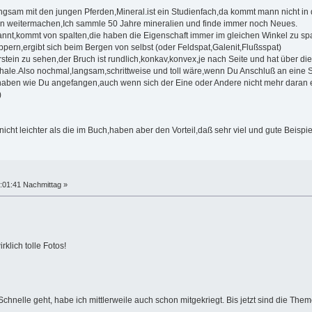
ngsam mit den jungen Pferden,Mineral.ist ein Studienfach,da kommt mann nicht in de
n weitermachen,Ich sammle 50 Jahre mineralien und finde immer noch Neues.
annt,kommt von spalten,die haben die Eigenschaft immer im gleichen Winkel zu spal
pern,ergibt sich beim Bergen von selbst (oder Feldspat,Galenit,Flußsspat)
stein zu sehen,der Bruch ist rundlich,konkav,konvex,je nach Seite und hat über 
hale.Also nochmal,langsam,schrittweise und toll wäre,wenn Du Anschluß an eine S
en wie Du angefangen,auch wenn sich der Eine oder Andere nicht mehr daran erinn
)
icht leichter als die im Buch,haben aber den Vorteil,daß sehr viel und gute Beispiel
:01:41 Nachmittag »
rklich tolle Fotos!
Schnelle geht, habe ich mittlerweile auch schon mitgekriegt. Bis jetzt sind die Th