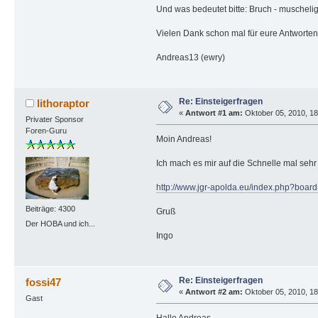
Und was bedeutet bitte: Bruch - muschel
Vielen Dank schon mal für eure Antworten
Andreas13 (ewry)
Re: Einsteigerfragen
lithoraptor
«
Antwort #1 am:
Oktober 05, 2010, 18
Privater Sponsor
Foren-Guru
Moin Andreas!
Ich mach es mir auf die Schnelle mal seh
http://www.jgr-apolda.eu/index.php?boar
Beiträge: 4300
Gruß
Der HOBA und ich...
Ingo
Re: Einsteigerfragen
fossi47
«
Antwort #2 am:
Oktober 05, 2010, 18
Gast