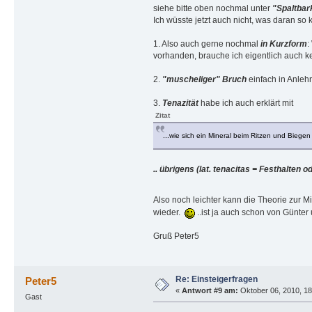
siehe bitte oben nochmal unter
"Spaltbar
Ich wüsste jetzt auch nicht, was daran so 
1. Also auch gerne nochmal
in Kurzform
:
vorhanden, brauche ich eigentlich auch 
2.
"muscheliger" Bruch
einfach in Anleh
3.
Tenazität
habe ich auch erklärt mit
Zitat
...wie sich ein Mineral beim Ritzen und Biegen 
.. übrigens (lat. tenacitas = Festhalten
Also noch leichter kann die Theorie zur 
wieder.
..ist ja auch schon von Günter
Gruß Peter5
Re: Einsteigerfragen
Peter5
«
Antwort #9 am:
Oktober 06, 2010, 18
Gast