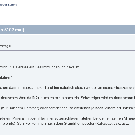
teigerfragen
n 5102 mal)
ittag »
mir nun als erstes ein Bestimmungsbuch gekauft.
führer"
ßchen darin rumgeschmökert und bin natürlich gleich wieder an meine Grenzen ge
ein deutsches Wort dafür?) leuchten mir ja noch ein. Schwieriger wird es dann schon 
l (z. B. mit dem Hammer) oder zerbricht es, so entstehen je nach Mineralart unters
 ein Mineral mit dem Hammer zu zerschlagen, stehen bei den einzelnen Mineralien 
rnblende); Sehr vollkommen nach dem Grundrhomboeder (Kalkspat); usw. usw.