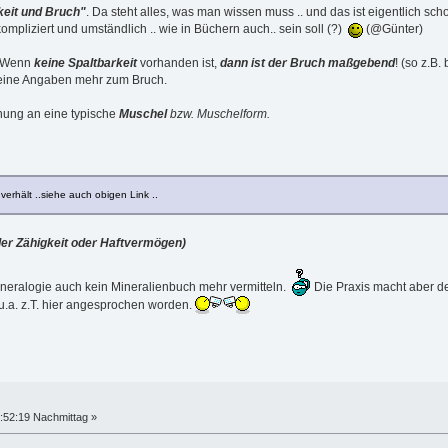
keit und Bruch"
. Da steht alles, was man wissen muss .. und das ist eigentlich sc
kompliziert und umständlich .. wie in Büchern auch.. sein soll (?)
(@Günter)
 Wenn
keine Spaltbarkeit
vorhanden ist,
dann ist der Bruch maßgebend
! (so z.B.
keine Angaben mehr zum Bruch.
nung an eine typische
Muschel
bzw. Muschelform.
verhält ..siehe auch obigen Link ..
 oder Zähigkeit oder Haftvermögen)
Mineralogie auch kein Mineralienbuch mehr vermitteln.
Die Praxis macht aber d
 u.a. z.T. hier angesprochen worden.
:52:19 Nachmittag »