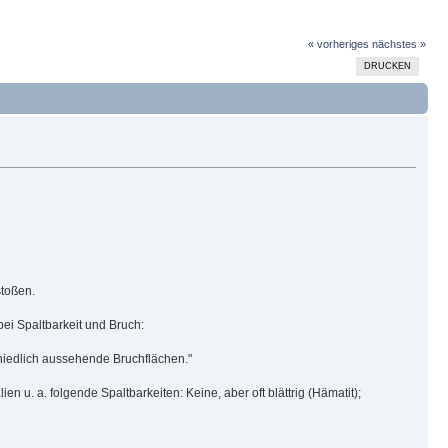
« vorheriges
nächstes »
DRUCKEN
stoßen.
bei Spaltbarkeit und Bruch:
chiedlich aussehende Bruchflächen."
u. a. folgende Spaltbarkeiten: Keine, aber oft blättrig (Hämatit);