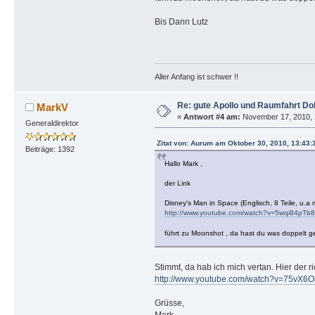
Bis Dann Lutz
Aller Anfang ist schwer !!
Re: gute Apollo und Raumfahrt D
MarkV
«
Antwort #4 am:
November 17, 2010, 
Generaldirektor
Zitat von: Aurum am Oktober 30, 2010, 13:43:
Beiträge: 1392
Hallo Mark ,
der Link
Disney's Man in Space (Englisch, 8 Teile, u.
http://www.youtube.com/watch?v=5wqi84pTb
führt zu Moonshot , da hast du was doppelt
Stimmt, da hab ich mich vertan. Hier der ri
http://www.youtube.com/watch?v=75vX6
Grüsse,
Mark