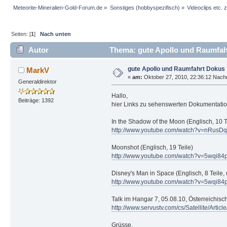
Meteorite-Mineralien-Gold-Forum.de
»
Sonstiges (hobbyspezifisch)
»
Videoclips etc.
Seiten: [
1
]
Nach unten
Autor
Thema: gute Apollo und Raumfah
gute Apollo und Raumfahrt Dokus
MarkV
«
am:
Oktober 27, 2010, 22:36:12 Nachm
Generaldirektor
Hallo,
Beiträge: 1392
hier Links zu sehenswerten Dokumentatio
In the Shadow of the Moon (Englisch, 10 T
http://www.youtube.com/watch?v=nRusD
Moonshot (Englisch, 19 Teile)
http://www.youtube.com/watch?v=5wqi8
Disney's Man in Space (Englisch, 8 Teile
http://www.youtube.com/watch?v=5wqi8
Talk im Hangar 7, 05.08.10, Österreichisc
http://www.servustv.com/cs/Satellite/Art
Grüsse,