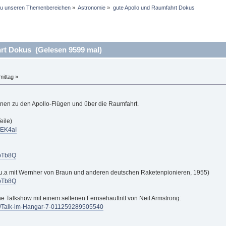
 zu unseren Themenbereichen
»
Astronomie
»
gute Apollo und Raumfahrt Dokus
rt Dokus (Gelesen 9599 mal)
ittag »
nen zu den Apollo-Flügen und über die Raumfahrt.
eile)
qEK4aI
4pTb8Q
, u.a mit Wernher von Braun und anderen deutschen Raketenpionieren, 1955)
4pTb8Q
he Talkshow mit einem seltenen Fernsehauftritt von Neil Armstrong:
icle/Talk-im-Hangar-7-011259289505540