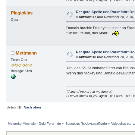
Re: gute Apollo und Raumfahrt D
Plagioklas
«
Antwort #7 am:
November 20, 2010, 
Gast
Damals brachte Disney halt mehr an Staat
"Unser Freund, das Atom".
Re: gute Apollo und Raumfahrt D
Mettmann
«
Antwort #8 am:
November 20, 2010, 
Foren-Gott
Yep, des SS-Sturmbandführer von Brauns "
Beiträge: 5169
Wenn das Mickey und Donald gewußt hätt
"If any of you cry at my funeral,
I'll never speak to you again."
(S.Laurel 1890-1
Seiten: [
1
]
Nach oben
Meteorite-Mineralien-Gold-Forum.de
»
Sonstiges (hobbyspezifisch)
»
Videoclips etc.