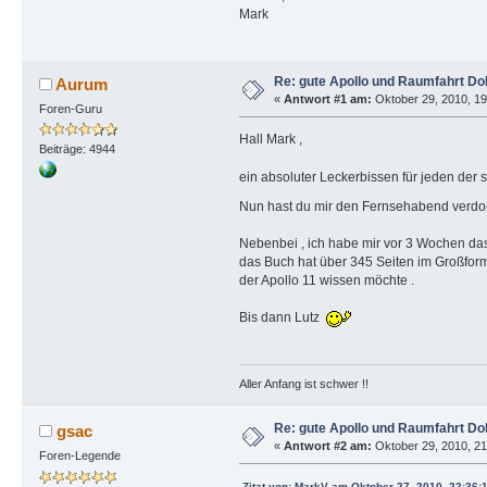
Mark
Re: gute Apollo und Raumfahrt D
Aurum
«
Antwort #1 am:
Oktober 29, 2010, 19
Foren-Guru
Hall Mark ,
Beiträge: 4944
ein absoluter Leckerbissen für jeden der 
Nun hast du mir den Fernsehabend verdo
Nebenbei , ich habe mir vor 3 Wochen das
das Buch hat über 345 Seiten im Großform
der Apollo 11 wissen möchte .
Bis dann Lutz
Aller Anfang ist schwer !!
Re: gute Apollo und Raumfahrt D
gsac
«
Antwort #2 am:
Oktober 29, 2010, 21
Foren-Legende
Zitat von: MarkV am Oktober 27, 2010, 22:36: