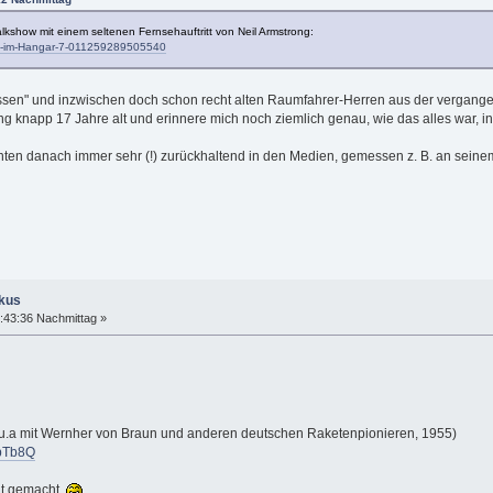
alkshow mit einem seltenen Fernsehauftritt von Neil Armstrong:
Talk-im-Hangar-7-011259289505540
ssen" und inzwischen doch schon recht alten Raumfahrer-Herren aus der vergangenen
g knapp 17 Jahre alt und erinnere mich noch ziemlich genau, wie das alles war, in
hnten danach immer sehr (!) zurückhaltend in den Medien, gemessen z. B. an seine
okus
:43:36 Nachmittag »
, u.a mit Wernher von Braun und anderen deutschen Raketenpionieren, 1955)
4pTb8Q
elt gemacht