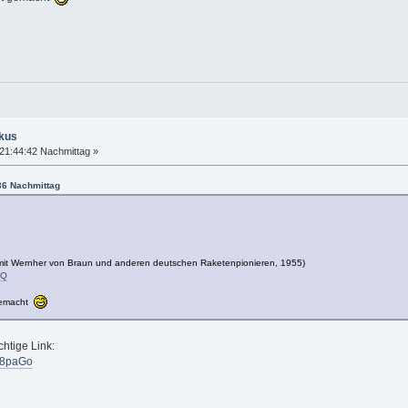
okus
21:44:42 Nachmittag »
36 Nachmittag
a mit Wernher von Braun und anderen deutschen Raketenpionieren, 1955)
8Q
 gemacht
chtige Link:
O8paGo