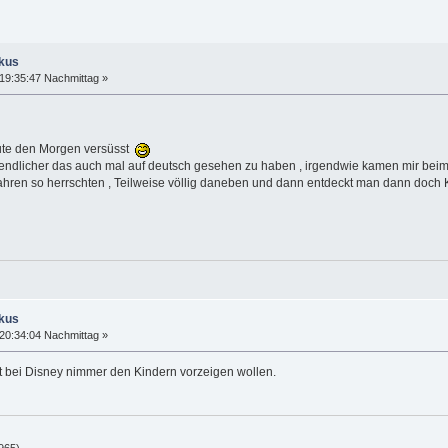
okus
19:35:47 Nachmittag »
eute den Morgen versüsst
ugendlicher das auch mal auf deutsch gesehen zu haben , irgendwie kamen mir beim
Jahren so herrschten , Teilweise völlig daneben und dann entdeckt man dann doch
okus
20:34:04 Nachmittag »
 bei Disney nimmer den Kindern vorzeigen wollen.
965)