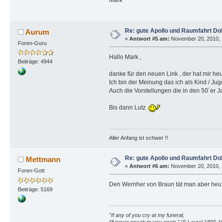
Re: gute Apollo und Raumfahrt D
Aurum
«
Antwort #5 am:
November 20, 2010, 
Foren-Guru
Hallo Mark ,
Beiträge: 4944
danke für den neuen Link , der hat mir h
Ich bin der Meinung das ich als Kind / J
Auch die Vorstellungen die in den 50´er 
Bis dann Lutz
Aller Anfang ist schwer !!
Re: gute Apollo und Raumfahrt D
Mettmann
«
Antwort #6 am:
November 20, 2010, 
Foren-Gott
Den Wernher von Braun tät man aber heut
Beiträge: 5169
"If any of you cry at my funeral,
I'll never speak to you again."
(S.Laurel 1890-1