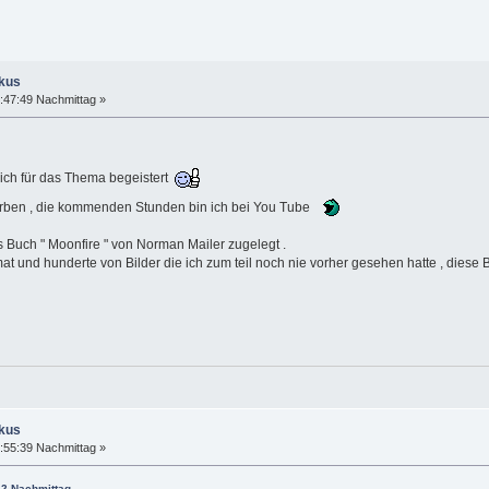
okus
:47:49 Nachmittag »
sich für das Thema begeistert
rben , die kommenden Stunden bin ich bei You Tube
 Buch " Moonfire " von Norman Mailer zugelegt .
at und hunderte von Bilder die ich zum teil noch nie vorher gesehen hatte , diese
okus
:55:39 Nachmittag »
12 Nachmittag