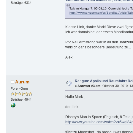
Beiträge: 6314
Talk im Hangar 7, 05.08.10, Österreichische T
http://www.servustv.com/cs/Satellite/Article/
Klasse Link, danke Mark! Diese zwei "gro
Ich war damals bei der ersten Mondlandun
PS: Neil Armstrong war in all den Jahrze
wirklich ganz besondere Bedeutung zu...
Alex
Re: gute Apollo und Raumfahrt D
Aurum
«
Antwort #3 am:
Oktober 30, 2010, 13
Foren-Guru
Hallo Mark ,
Beiträge: 4944
der Link
Disney's Man in Space (Englisch, 8 Teile
http://www.youtube.com/watch?v=5wqi8
führt zu Moonshot , da hast du was dopp