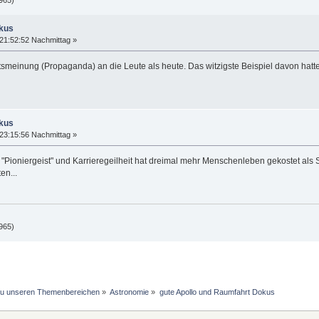
okus
21:52:52 Nachmittag »
smeinung (Propaganda) an die Leute als heute. Das witzigste Beispiel davon hatte
okus
23:15:56 Nachmittag »
Pioniergeist" und Karrieregeilheit hat dreimal mehr Menschenleben gekostet als 
en...
965)
 zu unseren Themenbereichen
»
Astronomie
»
gute Apollo und Raumfahrt Dokus