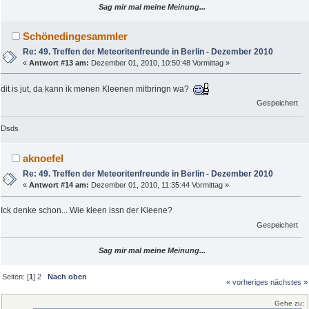
Sag mir mal meine Meinung...
Schönedingesammler
Re: 49. Treffen der Meteoritenfreunde in Berlin - Dezember 2010
«
Antwort #13 am:
Dezember 01, 2010, 10:50:48 Vormittag »
dit is jut, da kann ik menen Kleenen mitbringn wa?
Gespeichert
Dsds
aknoefel
Re: 49. Treffen der Meteoritenfreunde in Berlin - Dezember 2010
«
Antwort #14 am:
Dezember 01, 2010, 11:35:44 Vormittag »
Ick denke schon... Wie kleen issn der Kleene?
Gespeichert
Sag mir mal meine Meinung...
Seiten: [
1
]
2
Nach oben
« vorheriges
nächstes »
Gehe zu: