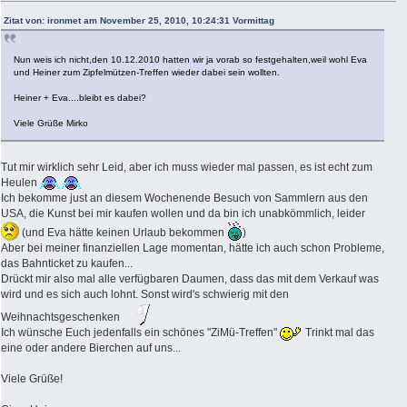
Zitat von: ironmet am November 25, 2010, 10:24:31 Vormittag
Nun weis ich nicht,den 10.12.2010 hatten wir ja vorab so festgehalten,weil wohl Eva
und Heiner zum Zipfelmützen-Treffen wieder dabei sein wollten.
Heiner + Eva....bleibt es dabei?
Viele Grüße Mirko
Tut mir wirklich sehr Leid, aber ich muss wieder mal passen, es ist echt zum
Heulen
Ich bekomme just an diesem Wochenende Besuch von Sammlern aus den
USA, die Kunst bei mir kaufen wollen und da bin ich unabkömmlich, leider
(und Eva hätte keinen Urlaub bekommen
)
Aber bei meiner finanziellen Lage momentan, hätte ich auch schon Probleme,
das Bahnticket zu kaufen...
Drückt mir also mal alle verfügbaren Daumen, dass das mit dem Verkauf was
wird und es sich auch lohnt. Sonst wird's schwierig mit den
Weihnachtsgeschenken
Ich wünsche Euch jedenfalls ein schönes "ZiMü-Treffen"
Trinkt mal das
eine oder andere Bierchen auf uns...
Viele Grüße!