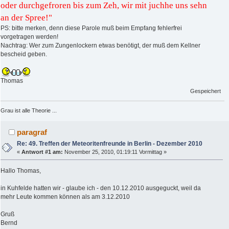
oder durchgefroren bis zum Zeh, wir mit juchhe uns sehn
an der Spree!"
PS: bitte merken, denn diese Parole muß beim Empfang fehlerfrei
vorgetragen werden!
Nachtrag: Wer zum Zungenlockern etwas benötigt, der muß dem Kellner
bescheid geben.
Thomas
Gespeichert
Grau ist alle Theorie ...
paragraf
Re: 49. Treffen der Meteoritenfreunde in Berlin - Dezember 2010
«
Antwort #1 am:
November 25, 2010, 01:19:11 Vormittag »
Hallo Thomas,
in Kuhfelde hatten wir - glaube ich - den 10.12.2010 ausgeguckt, weil da
mehr Leute kommen können als am 3.12.2010
Gruß
Bernd