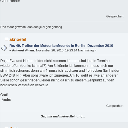
Ciao, Heiner
Gespeichert
Doe maar gewoon, dan doe je al gek genoeg
aknoefel
Re: 49. Treffen der Meteoritenfreunde in Berlin - Dezember 2010
«
Antwort #4 am:
November 26, 2010, 19:23:14 Nachmittag »
Da ja Eva und Heiner leider nicht kommen können sind ja alle Termine
wieder offen (denke ich mal?). Am 3. könnte ich kommen - muss mich nur
stimmlich schonen, denn am 4. muss ich jauchzen und frohlocken (für Insider:
BWV 248 I-III). Aber sonst wäre ich zugegen. Am 10. geht es, wie an anderer
Stelle schon geschrieben, leider nicht, da ich zu diesem Zeitpunkt auf den
nördlichen Vesterålen verweile.
Gruß
André
Gespeichert
Sag mir mal meine Meinung...