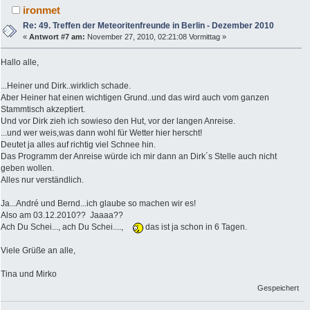
ironmet
Re: 49. Treffen der Meteoritenfreunde in Berlin - Dezember 2010
«
Antwort #7 am:
November 27, 2010, 02:21:08 Vormittag »
Hallo alle,
...Heiner und Dirk..wirklich schade.
Aber Heiner hat einen wichtigen Grund..und das wird auch vom ganzen
Stammtisch akzeptiert.
Und vor Dirk zieh ich sowieso den Hut, vor der langen Anreise.
...und wer weis,was dann wohl für Wetter hier herscht!
Deutet ja alles auf richtig viel Schnee hin.
Das Programm der Anreise würde ich mir dann an Dirk´s Stelle auch nicht
geben wollen.
Alles nur verständlich.
Ja...André und Bernd...ich glaube so machen wir es!
Also am 03.12.2010?? Jaaaa??
Ach Du Schei..., ach Du Schei....,
das ist ja schon in 6 Tagen.
Viele Grüße an alle,
Tina und Mirko
Gespeichert