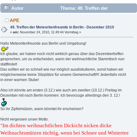
Autor
Thema: 49. Treffen der
Meteoritenfreunde in Berlin - Dezember 2010 (Gelesen 9404
APE
mal)
49. Treffen der Meteoritenfreunde in Berlin - Dezember 2010
«
am:
November 24, 2010, 11:49:44 Vormittag »
Hallo Meteoritenfreunde aus Berlin und Umgebung!
Ich glaube, wir haben noch nicht wirklich genau über das Dezembertreffen
gesprochen, um zu entscheiden, wann der weihnachtliche Stammtisch nun
stattfindet!
Das sollten wir so schnell wie nur möglich ausdiskutieren, sonst haben wir
möglicherweise keine Sitzplätze für unsere Gemeinschaft!!!! Jedenfalls nicht
in einer warmen Stube!
Also ich könnte am ersten (3.12.) wie auch am zweiten (10.12.) Freitag im
Dezember mit nach Berlin kommen. Ich bevorzuge allerdings den 3. 12.!
So ihr Zipfelmützen, wann könntet ihr erscheinen?
Nicht vergessen unser Motto:
"Im dichten weihnachtlichen Dickicht nicken dicke
Weihnachtsmützen tüchtig, wenn bei Schnee und Wintertee