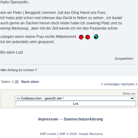
Hallo Spessartin ,
wie wir Peter ( Berggold ) kennen ,hat das Ding Hand uns Fuss .
Ich habe jetzt schon mal intresse das Gerät in Aktion zu sehen , ich bastel
auch gerne an Sachen herum doch leider habe ich zuwenig Platz und zu
wenig Werkzeug , aber mit der Zeit werde ich mir das Passende schon
zulegen wenn meine Frau nichts Mitbekommt
Ich bin jedenfalls sehr gespannt .
Bis dann Lutz
Gespeichert
Aller Anfang ist schwer !!
Seiten:
1
[
2
]
Nach oben
« vorheriges
nächstes »
Gehe zu:
Impressum
---
Datenschutzerklärung
SMF-credits
|
SMF © 2026
,
Simple Machines