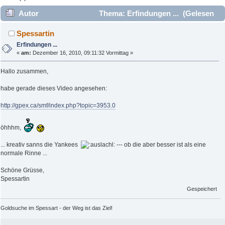
Autor
Thema: Erfindungen ... (Gelesen
9326 mal)
Spessartin
Erfindungen ...
«
am:
Dezember 16, 2010, 09:11:32 Vormittag »
Hallo zusammen,
habe gerade dieses Video angesehen:
http://gpex.ca/smf/index.php?topic=3953.0
öhhhm,
... kreativ sanns die Yankees
--- ob die aber besser ist als eine
normale Rinne ...
Schöne Grüsse,
Spessartin
Gespeichert
Goldsuche im Spessart - der Weg ist das Ziel!