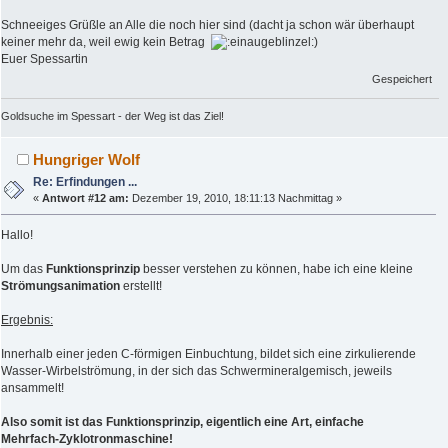
Schneeiges Grüßle an Alle die noch hier sind (dacht ja schon wär überhaupt
keiner mehr da, weil ewig kein Betrag
)
Euer Spessartin
Gespeichert
Goldsuche im Spessart - der Weg ist das Ziel!
Hungriger Wolf
Re: Erfindungen ...
«
Antwort #12 am:
Dezember 19, 2010, 18:11:13 Nachmittag »
Hallo!
Um das
Funktionsprinzip
besser verstehen zu können, habe ich eine kleine
Strömungsanimation
erstellt!
Ergebnis:
Innerhalb einer jeden C-förmigen Einbuchtung, bildet sich eine zirkulierende
Wasser-Wirbelströmung, in der sich das Schwermineralgemisch, jeweils
ansammelt!
Also somit ist das Funktionsprinzip, eigentlich eine Art, einfache
Mehrfach-Zyklotronmaschine!