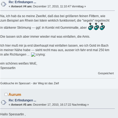
Re: Erfindungen ...
«
Antwort #4 am:
Dezember 17, 2010, 11:10:47 Vormittag »
Na, ich hab da so meine Zweifel, daß das bei größeren feinen Flittern, wie
zum Beispiel am Rhein bei Istein wirklich funktioniert, die "segeln" regelrecht
in stärkerer Strömung --- ggf. in Kombi mit Gummimatte, aber
Die lassen sich aber immer wieder mal was einfallen, die Amis.
Ich hier muß mir ja erst überhaupt mal einfallen lassen, wo ich Gold im Bach
in meiner Nähe habe --- sieht recht mau aus, ausser ich fahr erst mal 250 km
in alle Richtungen ...
ein schönes weißes WoE,
Spessartin
Gespeichert
Goldsuche im Spessart - der Weg ist das Ziel!
Aurum
Re: Erfindungen ...
«
Antwort #5 am:
Dezember 17, 2010, 16:17:22 Nachmittag »
Hallo Spessartin ,