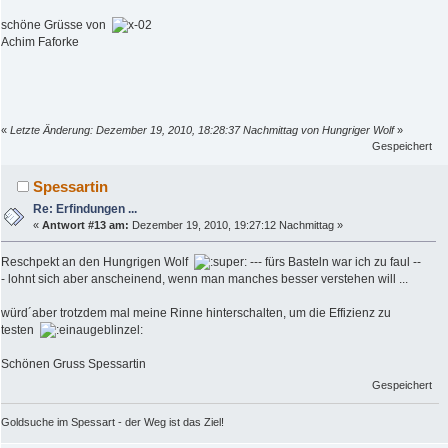
schöne Grüsse von
Achim Faforke
«
Letzte Änderung: Dezember 19, 2010, 18:28:37 Nachmittag von Hungriger Wolf
»
Gespeichert
Spessartin
Re: Erfindungen ...
«
Antwort #13 am:
Dezember 19, 2010, 19:27:12 Nachmittag »
Reschpekt an den Hungrigen Wolf
--- fürs Basteln war ich zu faul --
- lohnt sich aber anscheinend, wenn man manches besser verstehen will ...
würd´aber trotzdem mal meine Rinne hinterschalten, um die Effizienz zu
testen
Schönen Gruss Spessartin
Gespeichert
Goldsuche im Spessart - der Weg ist das Ziel!