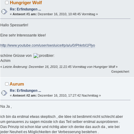
Hungriger Wolf
Re: Erfindungen ...
«
Antwort #1 am:
Dezember 16, 2010, 10:48:45 Vormittag »
Hallo Spessartin!
Eine sehr Interessante Idee!
http://www.youtube.com/user/swsluice#p/a/u/0/PhkrbI1Ffyo
schöne Grüsse von
Achim
«
Letzte Änderung: Dezember 16, 2010, 11:21:45 Vormittag von Hungriger Wolf
»
Gespeichert
Aurum
Re: Erfindungen ...
«
Antwort #2 am:
Dezember 16, 2010, 17:27:42 Nachmittag »
Na Ja ,
ich bin da erstmal etwas skeptisch , die Idee ist bestimmt nicht schlecht aber
um genaueres zu sagen müsste ich das Teil selber erstmal ausprobieren .
Das Prinzip ist schon klar und richtig aber ich denke das auch da , wie bei
jeder Neuheit es Möglichkeiten der Verbesserung bestehen .