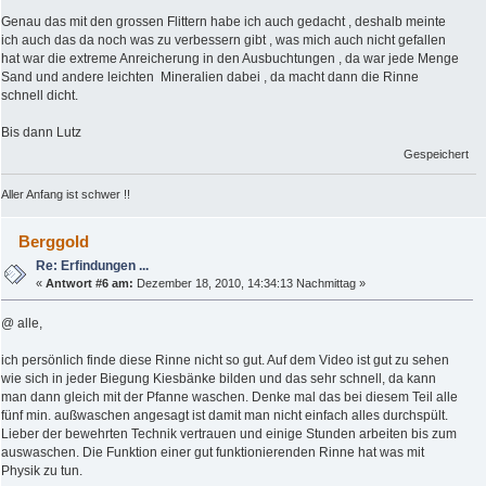
Genau das mit den grossen Flittern habe ich auch gedacht , deshalb meinte
ich auch das da noch was zu verbessern gibt , was mich auch nicht gefallen
hat war die extreme Anreicherung in den Ausbuchtungen , da war jede Menge
Sand und andere leichten Mineralien dabei , da macht dann die Rinne
schnell dicht.
Bis dann Lutz
Gespeichert
Aller Anfang ist schwer !!
Berggold
Re: Erfindungen ...
«
Antwort #6 am:
Dezember 18, 2010, 14:34:13 Nachmittag »
@ alle,
ich persönlich finde diese Rinne nicht so gut. Auf dem Video ist gut zu sehen
wie sich in jeder Biegung Kiesbänke bilden und das sehr schnell, da kann
man dann gleich mit der Pfanne waschen. Denke mal das bei diesem Teil alle
fünf min. außwaschen angesagt ist damit man nicht einfach alles durchspült.
Lieber der bewehrten Technik vertrauen und einige Stunden arbeiten bis zum
auswaschen. Die Funktion einer gut funktionierenden Rinne hat was mit
Physik zu tun.