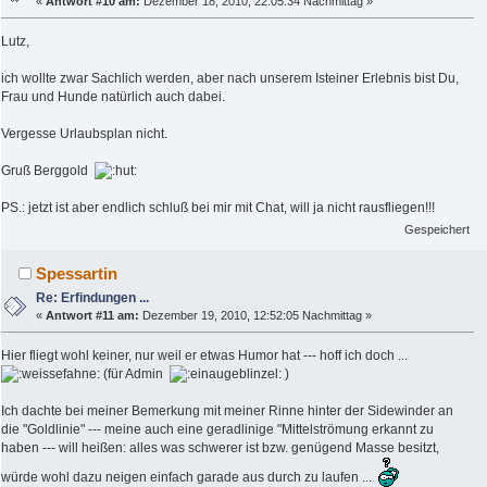
«
Antwort #10 am:
Dezember 18, 2010, 22:05:34 Nachmittag »
Lutz,
ich wollte zwar Sachlich werden, aber nach unserem Isteiner Erlebnis bist Du,
Frau und Hunde natürlich auch dabei.
Vergesse Urlaubsplan nicht.
Gruß Berggold
PS.: jetzt ist aber endlich schluß bei mir mit Chat, will ja nicht rausfliegen!!!
Gespeichert
Spessartin
Re: Erfindungen ...
«
Antwort #11 am:
Dezember 19, 2010, 12:52:05 Nachmittag »
Hier fliegt wohl keiner, nur weil er etwas Humor hat --- hoff ich doch ...
(für Admin
)
Ich dachte bei meiner Bemerkung mit meiner Rinne hinter der Sidewinder an
die "Goldlinie" --- meine auch eine geradlinige "Mittelströmung erkannt zu
haben --- will heißen: alles was schwerer ist bzw. genügend Masse besitzt,
würde wohl dazu neigen einfach garade aus durch zu laufen ...