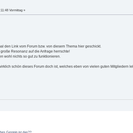
11:48 Vormittag »
mal den Link vom Forum bzw. von diesem Thema hier geschickt.
o große Resonanz auf die Anfrage herrschte!
 wohl nichts so gut zu funktionieren.
rklich schön dieses Forum doch ist, welches eben von vielen guten Mitgliedern leb
hes Gestein ist das??