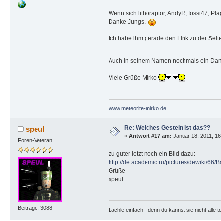
Wenn sich lithoraptor, AndyR, fossi47, Plag
Danke Jungs.
Ich habe ihm gerade den Link zu der Seite,
Auch in seinem Namen nochmals ein Danke
Viele Grüße Mirko
www.meteorite-mirko.de
Re: Welches Gestein ist das??
speul
«
Antwort #17 am:
Januar 18, 2011, 16
Foren-Veteran
zu guter letzt noch ein Bild dazu:
http://de.academic.ru/pictures/dewiki/66/
Grüße
speul
Beiträge: 3088
Lächle einfach - denn du kannst sie nicht alle t