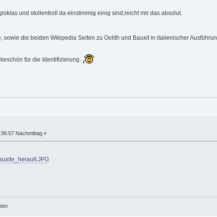
ioklas und stollentroll da einstimmig einig sind,reicht mir das absolut.
 sowie die beiden Wikipedia Seiten zu Oolith und Bauxit in italienischer Ausführung
schön für die Identifizierung.
:36:57 Nachmittag »
Bauxite_herault.JPG
öten