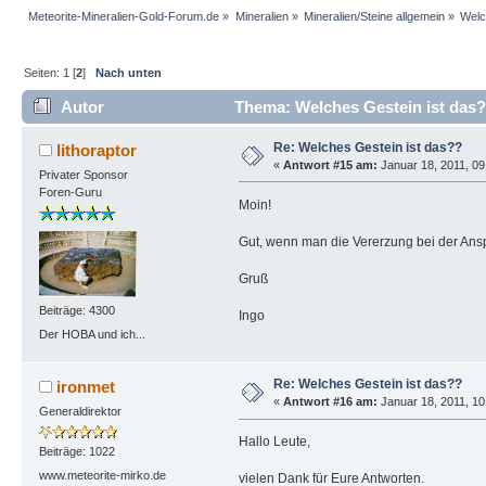
Meteorite-Mineralien-Gold-Forum.de
»
Mineralien
»
Mineralien/Steine allgemein
»
Welc
Seiten:
1
[
2
]
Nach unten
Autor
Thema: Welches Gestein ist das?
Re: Welches Gestein ist das??
lithoraptor
«
Antwort #15 am:
Januar 18, 2011, 09
Privater Sponsor
Foren-Guru
Moin!
Gut, wenn man die Vererzung bei der Anspr
Gruß
Beiträge: 4300
Ingo
Der HOBA und ich...
Re: Welches Gestein ist das??
ironmet
«
Antwort #16 am:
Januar 18, 2011, 10
Generaldirektor
Hallo Leute,
Beiträge: 1022
www.meteorite-mirko.de
vielen Dank für Eure Antworten.