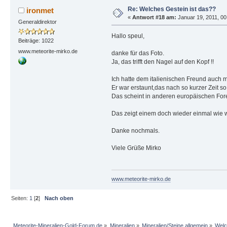
Re: Welches Gestein ist das??
ironmet
«
Antwort #18 am:
Januar 19, 2011, 00:
Generaldirektor
Hallo speul,
Beiträge: 1022
www.meteorite-mirko.de
danke für das Foto.
Ja, das trifft den Nagel auf den Kopf !!
Ich hatte dem italienischen Freund auch 
Er war erstaunt,das nach so kurzer Zeit s
Das scheint in anderen europäischen Foren
Das zeigt einem doch wieder einmal wie wi
Danke nochmals.
Viele Grüße Mirko
www.meteorite-mirko.de
Seiten:
1
[
2
]
Nach oben
Meteorite-Mineralien-Gold-Forum.de
»
Mineralien
»
Mineralien/Steine allgemein
»
Welc