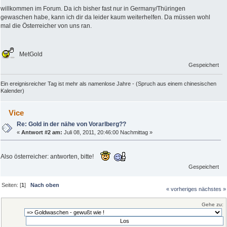
willkommen im Forum. Da ich bisher fast nur in Germany/Thüringen
gewaschen habe, kann ich dir da leider kaum weiterhelfen. Da müssen wohl
mal die Österreicher von uns ran.
MetGold
Gespeichert
Ein ereignisreicher Tag ist mehr als namenlose Jahre - (Spruch aus einem chinesischen
Kalender)
Vice
Re: Gold in der nähe von Vorarlberg??
«
Antwort #2 am:
Juli 08, 2011, 20:46:00 Nachmittag »
Also österreicher: antworten, bitte!
Gespeichert
Seiten: [
1
]
Nach oben
« vorheriges
nächstes »
Gehe zu: