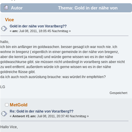
Autor
Thema: Gold in der nähe von
Vorarlberg?? (Gelesen 6014 mal)
Vice
Gold in der nähe von Vorarlberg??
«
am:
Juli 08, 2011, 18:05:45 Nachmittag »
hallo,
ich bin ein anfänger im goldwaschen. besser gesagt ich war noch nie. ich
wohne in bregenz ( eigentlich in einer gemeinde in der nähe von bregenz,
aber die kennt ja niemand) und würde gerne wissen wo es in der nähe
goldwaschkurse gibt. sie müssen nicht unbedingt in vorarlberg sein aber nicht
zu weit entfernt. außerdem würde ich gerne wissen wo es in der nähe
goldreiche flüsse gibt.
da ich auch noch ausrüstung brauche: was würdet ihr empfehlen?
LG
Gespeichert
MetGold
Re: Gold in der nähe von Vorarlberg??
«
Antwort #1 am:
Juli 08, 2011, 20:37:40 Nachmittag »
Hallo Vice,