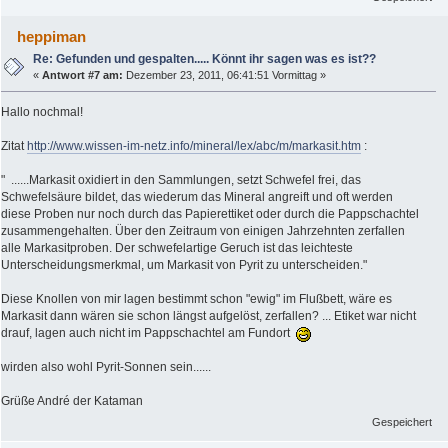
heppiman
Re: Gefunden und gespalten..... Könnt ihr sagen was es ist??
«
Antwort #7 am:
Dezember 23, 2011, 06:41:51 Vormittag »
Hallo nochmal!
Zitat
http://www.wissen-im-netz.info/mineral/lex/abc/m/markasit.htm
:
" ......Markasit oxidiert in den Sammlungen, setzt Schwefel frei, das
Schwefelsäure bildet, das wiederum das Mineral angreift und oft werden
diese Proben nur noch durch das Papierettiket oder durch die Pappschachtel
zusammengehalten. Über den Zeitraum von einigen Jahrzehnten zerfallen
alle Markasitproben. Der schwefelartige Geruch ist das leichteste
Unterscheidungsmerkmal, um Markasit von Pyrit zu unterscheiden."
Diese Knollen von mir lagen bestimmt schon "ewig" im Flußbett, wäre es
Markasit dann wären sie schon längst aufgelöst, zerfallen? ... Etiket war nicht
drauf, lagen auch nicht im Pappschachtel am Fundort
wirden also wohl Pyrit-Sonnen sein......
Grüße André der Kataman
Gespeichert