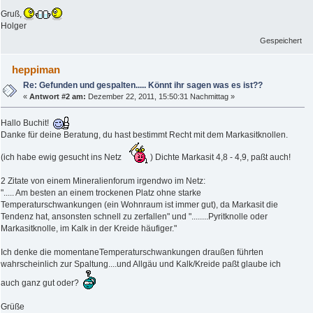
Gruß,
Holger
Gespeichert
heppiman
Re: Gefunden und gespalten..... Könnt ihr sagen was es ist??
«
Antwort #2 am:
Dezember 22, 2011, 15:50:31 Nachmittag »
Hallo Buchit!
Danke für deine Beratung, du hast bestimmt Recht mit dem Markasitknollen.
(ich habe ewig gesucht ins Netz
) Dichte Markasit 4,8 - 4,9, paßt auch!
2 Zitate von einem Mineralienforum irgendwo im Netz:
"..... Am besten an einem trockenen Platz ohne starke
Temperaturschwankungen (ein Wohnraum ist immer gut), da Markasit die
Tendenz hat, ansonsten schnell zu zerfallen" und "........Pyritknolle oder
Markasitknolle, im Kalk in der Kreide häufiger."
Ich denke die momentaneTemperaturschwankungen draußen führten
wahrscheinlich zur Spaltung....und Allgäu und Kalk/Kreide paßt glaube ich
auch ganz gut oder?
Grüße