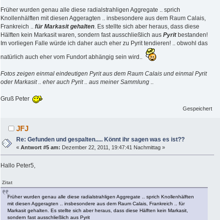
Früher wurden genau alle diese radialstrahligen Aggregate .. sprich
Knollenhälften mit diesen Aggeragten .. insbesondere aus dem Raum Calais,
Frankreich ..
für Markasit gehalten
. Es stellte sich aber heraus, dass diese
Hälften kein Markasit waren, sondern fast ausschließlich aus
Pyrit
bestanden!
Im vorliegen Falle würde ich daher auch eher zu Pyrit tendieren! .. obwohl das
natürlich auch eher vom Fundort abhängig sein wird..
Fotos zeigen einmal eindeutigen Pyrit aus dem Raum Calais und einmal Pyrit
oder Markasit .. eher auch Pyrit .. aus meiner Sammlung ..
Gruß Peter
Gespeichert
JFJ
Re: Gefunden und gespalten..... Könnt ihr sagen was es ist??
«
Antwort #5 am:
Dezember 22, 2011, 19:47:41 Nachmittag »
Hallo Peter5,
Zitat
Früher wurden genau alle diese radialstrahligen Aggregate .. sprich Knollenhälften
mit diesen Aggeragten .. insbesondere aus dem Raum Calais, Frankreich .. für
Markasit gehalten. Es stellte sich aber heraus, dass diese Hälften kein Markasit,
sondern fast ausschließlich aus Pyrit