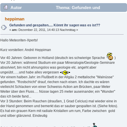
Autor
Thema: Gefunden und
gespalten..... Könnt ihr sagen was es ist?? (Gelesen 5911
heppiman
mal)
Gefunden und gespalten..... Könnt ihr sagen was es ist??
«
am:
Dezember 22, 2011, 14:40:13 Nachmittag »
Hallo Meteoriten-Xperts!
Kurz vorstellen: André Heppiman
Vor 40 Jahren: Geboren in Holland (deutsch ies schwierige Sprache
)
Vor 20 Jahren: während Studium ein paar Mineralogie/Geologie-Seminare
absolviert, bin nicht ahnungslos was geologie etc. angeht aber
ungeübt.......und habe alles vergessen
Vor einem halben Jahr: im Flußbett in der Allgäu 2 mettalische "Walnüsse"
gefunden. "Rostschicht" drauf, riechen nach eisen. Ich dachte es wären
vielleicht Schlacken von einer Schweiss-Action am Brücken, paar Meter
Weiter über den Fluss..... Nüsse lagen 25 meter auseinander, ein "Wunder"
das ich beide fand...
Vor 3 Stunden: Beim Rauchen (draußen, 1 Grad Celcius) mal wieder eine in
der Hand genommen und bemerkt das er sauber gespalten ist. (Siehe fotos).
Es hat ein grauen Kern mit radiale Kristallen um rum, Farbe zwischen gold
und silber glänzend. Eindeutig