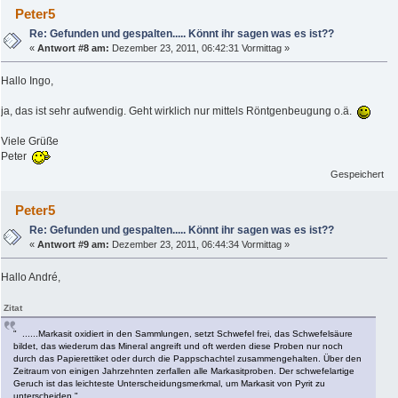
Peter5
Re: Gefunden und gespalten..... Könnt ihr sagen was es ist??
«
Antwort #8 am:
Dezember 23, 2011, 06:42:31 Vormittag »
Hallo Ingo,
ja, das ist sehr aufwendig. Geht wirklich nur mittels Röntgenbeugung o.ä.
Viele Grüße
Peter
Gespeichert
Peter5
Re: Gefunden und gespalten..... Könnt ihr sagen was es ist??
«
Antwort #9 am:
Dezember 23, 2011, 06:44:34 Vormittag »
Hallo André,
Zitat
" ......Markasit oxidiert in den Sammlungen, setzt Schwefel frei, das Schwefelsäure
bildet, das wiederum das Mineral angreift und oft werden diese Proben nur noch
durch das Papierettiket oder durch die Pappschachtel zusammengehalten. Über den
Zeitraum von einigen Jahrzehnten zerfallen alle Markasitproben. Der schwefelartige
Geruch ist das leichteste Unterscheidungsmerkmal, um Markasit von Pyrit zu
unterscheiden."