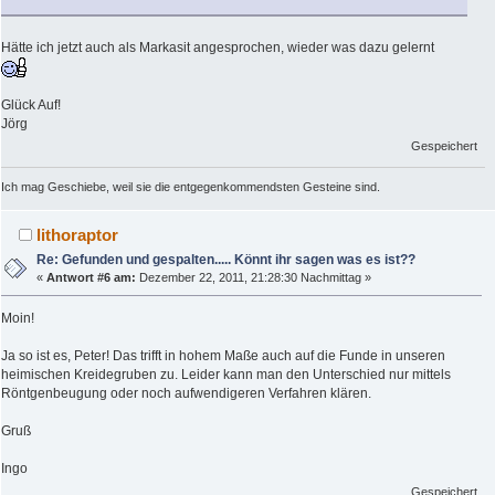
Hätte ich jetzt auch als Markasit angesprochen, wieder was dazu gelernt
Glück Auf!
Jörg
Gespeichert
Ich mag Geschiebe, weil sie die entgegenkommendsten Gesteine sind.
lithoraptor
Re: Gefunden und gespalten..... Könnt ihr sagen was es ist??
«
Antwort #6 am:
Dezember 22, 2011, 21:28:30 Nachmittag »
Moin!
Ja so ist es, Peter! Das trifft in hohem Maße auch auf die Funde in unseren
heimischen Kreidegruben zu. Leider kann man den Unterschied nur mittels
Röntgenbeugung oder noch aufwendigeren Verfahren klären.
Gruß
Ingo
Gespeichert