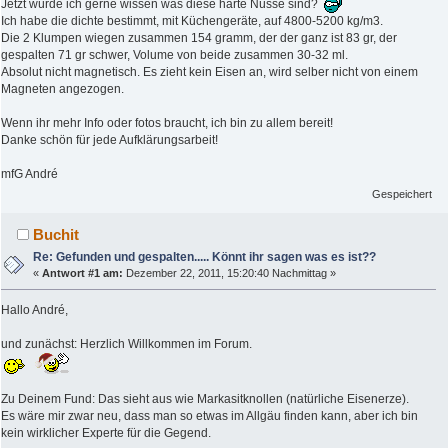
Jetzt würde ich gerne wissen was diese harte Nüsse sind?
Ich habe die dichte bestimmt, mit Küchengeräte, auf 4800-5200 kg/m3.
Die 2 Klumpen wiegen zusammen 154 gramm, der der ganz ist 83 gr, der
gespalten 71 gr schwer, Volume von beide zusammen 30-32 ml.
Absolut nicht magnetisch. Es zieht kein Eisen an, wird selber nicht von einem
Magneten angezogen.
Wenn ihr mehr Info oder fotos braucht, ich bin zu allem bereit!
Danke schön für jede Aufklärungsarbeit!
mfG André
Gespeichert
Buchit
Re: Gefunden und gespalten..... Könnt ihr sagen was es ist??
«
Antwort #1 am:
Dezember 22, 2011, 15:20:40 Nachmittag »
Hallo André,
und zunächst: Herzlich Willkommen im Forum.
Zu Deinem Fund: Das sieht aus wie Markasitknollen (natürliche Eisenerze).
Es wäre mir zwar neu, dass man so etwas im Allgäu finden kann, aber ich bin
kein wirklicher Experte für die Gegend.