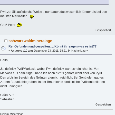
Pyrit zerfällt auf gleiche Weise .. nur dauert das wesentlich länger als bei den
meisten Markasiten.
Gruß Peter
Gespeichert
schwarzwaldmineraloge
Re: Gefunden und gespalten..... Könnt ihr sagen was es ist??
«
Antwort #10 am:
Dezember 23, 2011, 18:21:34 Nachmittag »
Hallo,
Ja, definitiv Pyrit/Markasit, wobei Pyrit definitiv wahrscheinlicher ist. Von
Markasit aus dem Allgäu habe ich noch nichts gehört, wohl aber von Pyrit.
Den gibts im Bereich des Grünten ziemlich reichlich. Bei Sonthofen gab es
zudem Braunkohlegruben. In der Braunkohle sind solche Pyritkonkretionen
nicht unmöglich.
Glück Auf!
Sebastian
Gespeichert
Diplom-Mineraloge