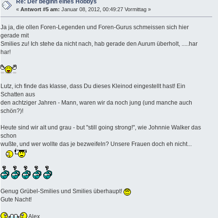
Re: Der beginn eines Hobbys
«
Antwort #5 am:
Januar 08, 2012, 00:49:27 Vormittag »
Ja ja, die ollen Foren-Legenden und Foren-Gurus schmeissen sich hier
gerade mit
Smilies zu! Ich stehe da nicht nach, hab gerade den Aurum überholt, .....har
har!
Lutz, ich finde das klasse, dass Du dieses Kleinod eingestellt hast! Ein
Schatten aus
den achtziger Jahren - Mann, waren wir da noch jung (und manche auch
schön?)!
Heute sind wir alt und grau - but "still going strong!", wie Johnnie Walker das
schon
wußte, und wer wollte das je bezweifeln? Unsere Frauen doch eh nicht...
Genug Grübel-Smilies und Smilies überhaupt!
Gute Nacht!
Alex