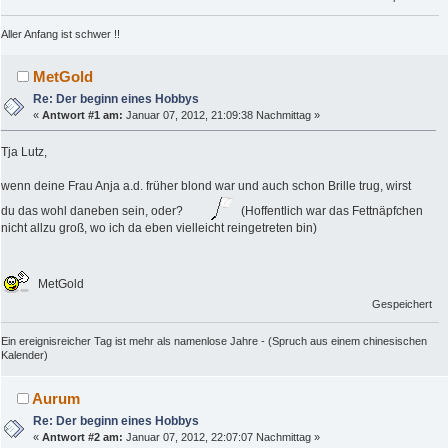
Aller Anfang ist schwer !!
MetGold
Re: Der beginn eines Hobbys
«
Antwort #1 am:
Januar 07, 2012, 21:09:38 Nachmittag »
Tja Lutz,
wenn deine Frau Anja a.d. früher blond war und auch schon Brille trug, wirst
du das wohl daneben sein, oder?
(Hoffentlich war das Fettnäpfchen
nicht allzu groß, wo ich da eben vielleicht reingetreten bin)
MetGold
Gespeichert
Ein ereignisreicher Tag ist mehr als namenlose Jahre - (Spruch aus einem chinesischen
Kalender)
Aurum
Re: Der beginn eines Hobbys
«
Antwort #2 am:
Januar 07, 2012, 22:07:07 Nachmittag »