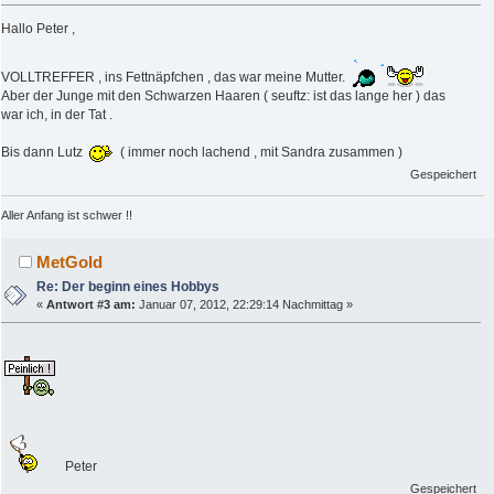
Hallo Peter ,
VOLLTREFFER , ins Fettnäpfchen , das war meine Mutter.
Aber der Junge mit den Schwarzen Haaren ( seuftz: ist das lange her ) das
war ich, in der Tat .
Bis dann Lutz
( immer noch lachend , mit Sandra zusammen )
Gespeichert
Aller Anfang ist schwer !!
MetGold
Re: Der beginn eines Hobbys
«
Antwort #3 am:
Januar 07, 2012, 22:29:14 Nachmittag »
Peter
Gespeichert