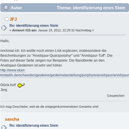
Autor
Thema: identifizierung eines Stein
(Gelesen 7489 mal)
JFJ
Re: identifizierung eines Stein
«
Antwort #15 am:
Januar 24, 2012, 22:29:32 Nachmittag »
Hallo,
nochmal ich. Ich wollte noch einen Link ergänzen, insbesondere die
Beschreibungen zu "Arvidsjaur-Quarzporphyr" und "Arvidsjaur-Tuff". Die
Fotos auf dieser Seite zeigen nur Beispiele. Die Bandbreite an den
Arvidsjaur-Gesteinen ist sehr viel höher.
http://www.skan-
kristallin.de/schweden/gesteine/gesteinsdarstellung/porphyre/arvidsjaur/arvidsjaur
Glück Auf!
Jörg
Gespeichert
Ich mag Geschiebe, weil sie die entgegenkommendsten Gesteine sind.
sascha
Re: identifizierung eines Stein