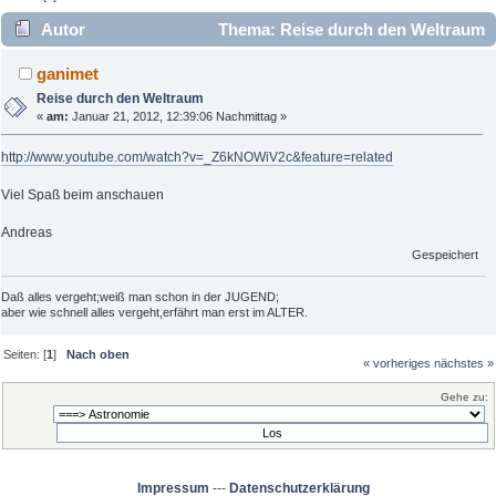
Autor
Thema: Reise durch den Weltraum
(Gelesen 5330 mal)
ganimet
Reise durch den Weltraum
«
am:
Januar 21, 2012, 12:39:06 Nachmittag »
http://www.youtube.com/watch?v=_Z6kNOWiV2c&feature=related
Viel Spaß beim anschauen
Andreas
Gespeichert
Daß alles vergeht;weiß man schon in der JUGEND;
aber wie schnell alles vergeht,erfährt man erst im ALTER.
Seiten: [
1
]
Nach oben
« vorheriges
nächstes »
Gehe zu:
Impressum
---
Datenschutzerklärung