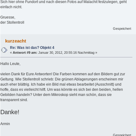
Sich hier ohne Fundort und nach diesen Fotos auf Malachit festzulegen, geht
einfach nicht.
Gruesse,
der Stollentroll
Gespeichert
kurzeacht
Re: Was ist das? Objekt 4
«
Antwort #9 am:
Januar 30, 2012, 20:55:16 Nachmittag »
Hallo Leute,
vielen Dank für Eure Antworten! Die Farben kommen auf den Bildern gut zur
Geltung. Wie Stollentroll schrieb: Die grünen Ablagerungen erscheinen mir
auch eher blättrig. Ich habe ein Bild mal etwas bearbeitet (Ausschnitt) und
hoffe, dass es vielleicht hilft. Um was könnte es sich bei den beiden, hellen
Gebilden handeln? Unter dem Mikroskop sieht man schön, dass sie
transparent sind.
Danke!
Armin
Gespeichert