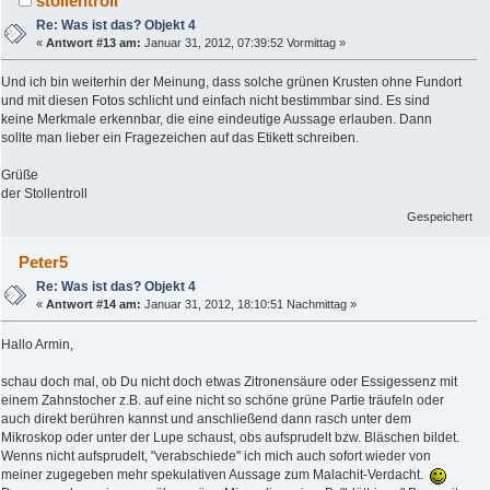
stollentroll
Re: Was ist das? Objekt 4
«
Antwort #13 am:
Januar 31, 2012, 07:39:52 Vormittag »
Und ich bin weiterhin der Meinung, dass solche grünen Krusten ohne Fundort
und mit diesen Fotos schlicht und einfach nicht bestimmbar sind. Es sind
keine Merkmale erkennbar, die eine eindeutige Aussage erlauben. Dann
sollte man lieber ein Fragezeichen auf das Etikett schreiben.
Grüße
der Stollentroll
Gespeichert
Peter5
Re: Was ist das? Objekt 4
«
Antwort #14 am:
Januar 31, 2012, 18:10:51 Nachmittag »
Hallo Armin,
schau doch mal, ob Du nicht doch etwas Zitronensäure oder Essigessenz mit
einem Zahnstocher z.B. auf eine nicht so schöne grüne Partie träufeln oder
auch direkt berühren kannst und anschließend dann rasch unter dem
Mikroskop oder unter der Lupe schaust, obs aufsprudelt bzw. Bläschen bildet.
Wenns nicht aufsprudelt, "verabschiede" ich mich auch sofort wieder von
meiner zugegeben mehr spekulativen Aussage zum Malachit-Verdacht.