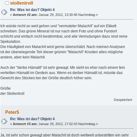
stollentroll
Re: Was ist das? Objekt 4
«
Antwort #2 am:
Januar 29, 2012, 13:30:46 Nachmittag »
Ich würde nicht so weit gehen und "vermuteter Malachit" auf ein Etikett
schreiben. Das grüne Mineral ist nur nach dem Foto und ohne Fundort
schlicht und einfach nicht bestimmbar, und alle Vermutungen dazu sind reine
Spekulation.
Die Häufigkeit von Malachit wird gerne überschätzt. Nach meinen Analysen
ist der überwiegende Teil dieser grünen "Malachit"-Krusten alles mögliche
andere, aber kein Malachit.
Auch der "derbe Hämatit" ist sehr gewagt. Mir sieht es eher nach einem fein
verteilten Hämatit im Gestein aus. Wenn es derber Hämatit ist, müsste das
Gewicht des Stückes bei der Größe deutlich höher sein.
Grüße
der Stollentroll
Gespeichert
Peter5
Re: Was ist das? Objekt 4
«
Antwort #3 am:
Januar 29, 2012, 17:02:43 Nachmittag »
Ja, ist sehr schon gewagt aber Malachit ist doch weltweit unbestritten ein sehr