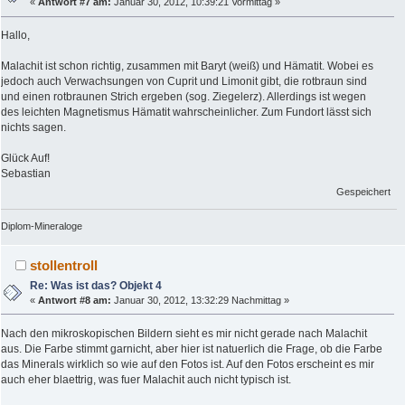
«
Antwort #7 am:
Januar 30, 2012, 10:39:21 Vormittag »
Hallo,
Malachit ist schon richtig, zusammen mit Baryt (weiß) und Hämatit. Wobei es
jedoch auch Verwachsungen von Cuprit und Limonit gibt, die rotbraun sind
und einen rotbraunen Strich ergeben (sog. Ziegelerz). Allerdings ist wegen
des leichten Magnetismus Hämatit wahrscheinlicher. Zum Fundort lässt sich
nichts sagen.
Glück Auf!
Sebastian
Gespeichert
Diplom-Mineraloge
stollentroll
Re: Was ist das? Objekt 4
«
Antwort #8 am:
Januar 30, 2012, 13:32:29 Nachmittag »
Nach den mikroskopischen Bildern sieht es mir nicht gerade nach Malachit
aus. Die Farbe stimmt garnicht, aber hier ist natuerlich die Frage, ob die Farbe
das Minerals wirklich so wie auf den Fotos ist. Auf den Fotos erscheint es mir
auch eher blaettrig, was fuer Malachit auch nicht typisch ist.