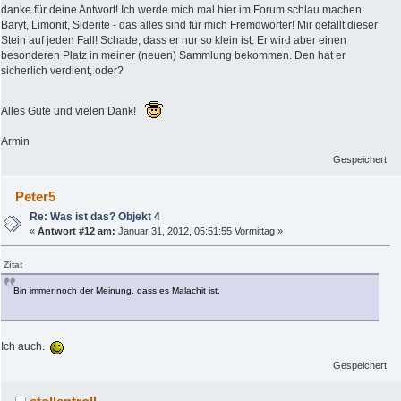
danke für deine Antwort! Ich werde mich mal hier im Forum schlau machen.
Baryt, Limonit, Siderite - das alles sind für mich Fremdwörter! Mir gefällt dieser
Stein auf jeden Fall! Schade, dass er nur so klein ist. Er wird aber einen
besonderen Platz in meiner (neuen) Sammlung bekommen. Den hat er
sicherlich verdient, oder?
Alles Gute und vielen Dank!
Armin
Gespeichert
Peter5
Re: Was ist das? Objekt 4
«
Antwort #12 am:
Januar 31, 2012, 05:51:55 Vormittag »
Zitat
Bin immer noch der Meinung, dass es Malachit ist.
Ich auch.
Gespeichert