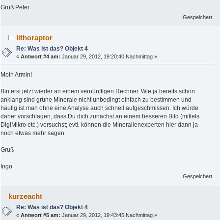
Gruß Peter
Gespeichert
lithoraptor
Re: Was ist das? Objekt 4
«
Antwort #4 am:
Januar 29, 2012, 19:20:40 Nachmittag »
Moin Armin!
Bin erst jetzt wieder an einem vernünftigen Rechner. Wie ja bereits schon
anklang sind grüne Minerale nicht unbedingt einfach zu bestimmen und
häufig ist man ohne eine Analyse auch schnell aufgeschmissen. Ich würde
daher vorschlagen, dass Du dich zunächst an einem besseren Bild (mittels
DigiMikro etc.) versuchst; evtl. können die Mineralienexperten hier dann ja
noch etwas mehr sagen.
Gruß
Ingo
Gespeichert
kurzeacht
Re: Was ist das? Objekt 4
«
Antwort #5 am:
Januar 29, 2012, 19:43:45 Nachmittag »