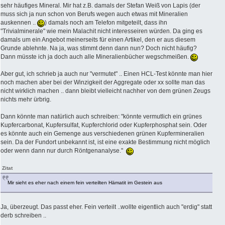
sehr häufiges Mineral. Mir hat z.B. damals der Stefan Weiß von Lapis (der
muss sich ja nun schon von Berufs wegen auch etwas mit Mineralien
auskennen ..
) damals noch am Telefon mitgeteilt, dass ihn
"Trivialminerale" wie mein Malachit nicht interesseiren würden. Da ging es
damals um ein Angebot meinerseits für einen Artikel, den er aus diesem
Grunde ablehnte. Na ja, was stimmt denn dann nun? Doch nicht häufig?
Dann müsste ich ja doch auch alle Mineralienbücher wegschmeißen.
Aber gut, ich schrieb ja auch nur "vermutet" .. Einen HCL-Test könnte man hier
noch machen aber bei der Winzigkeit der Aggregate oder xx sollte man das
nicht wirklich machen .. dann bleibt vielleicht nachher von dem grünen Zeugs
nichts mehr ürbrig.
Dann könnte man natürlich auch schreiben: "könnte vermutlich ein grünes
Kupfercarbonat, Kupfersulfat, Kupferchlorid oder Kupferphosphat sein. Oder
es könnte auch ein Gemenge aus verschiedenen grünen Kupfermineralien
sein. Da der Fundort unbekannt ist, ist eine exakte Bestimmung nicht möglich
oder wenn dann nur durch Röntgenanalyse."
Zitat
Mir sieht es eher nach einem fein verteilten Hämatit im Gestein aus
Ja, überzeugt. Das passt eher. Fein verteilt ..wollte eigentlich auch "erdig" statt
derb schreiben ..