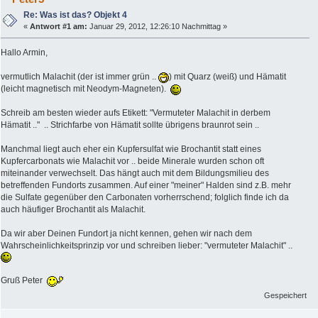
Re: Was ist das? Objekt 4
«
Antwort #1 am:
Januar 29, 2012, 12:26:10 Nachmittag »
Hallo Armin,
vermutlich Malachit (der ist immer grün ..
) mit Quarz (weiß) und Hämatit
(leicht magnetisch mit Neodym-Magneten).
Schreib am besten wieder aufs Etikett: "Vermuteter Malachit in derbem
Hämatit .." .. Strichfarbe von Hämatit sollte übrigens braunrot sein ..
Manchmal liegt auch eher ein Kupfersulfat wie Brochantit statt eines
Kupfercarbonats wie Malachit vor .. beide Minerale wurden schon oft
miteinander verwechselt. Das hängt auch mit dem Bildungsmilieu des
betreffenden Fundorts zusammen. Auf einer "meiner" Halden sind z.B. mehr
die Sulfate gegenüber den Carbonaten vorherrschend; folglich finde ich da
auch häufiger Brochantit als Malachit.
Da wir aber Deinen Fundort ja nicht kennen, gehen wir nach dem
Wahrscheinlichkeitsprinzip vor und schreiben lieber: "vermuteter Malachit" ..
Gruß Peter
Gespeichert