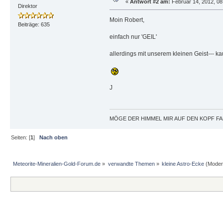
«
Antwort #2 am:
Februar 14, 2012, 08
Direktor
Moin Robert,
Beiträge: 635
einfach nur 'GEIL'
allerdings mit unserem kleinen Geist--- ka
J
MÖGE DER HIMMEL MIR AUF DEN KOPF FAL
Seiten: [
1
]
Nach oben
Meteorite-Mineralien-Gold-Forum.de
»
verwandte Themen
»
kleine Astro-Ecke
(Moder