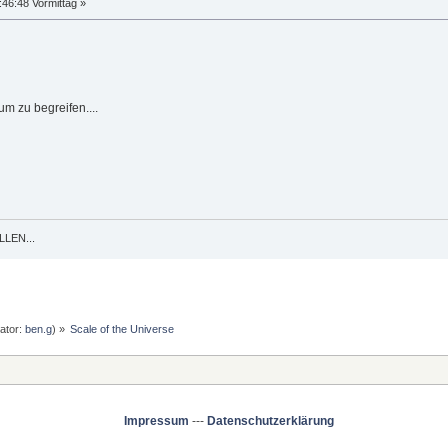
:46:48 Vormittag »
um zu begreifen....
LEN...
ator:
ben.g
) »
Scale of the Universe
Impressum
---
Datenschutzerklärung