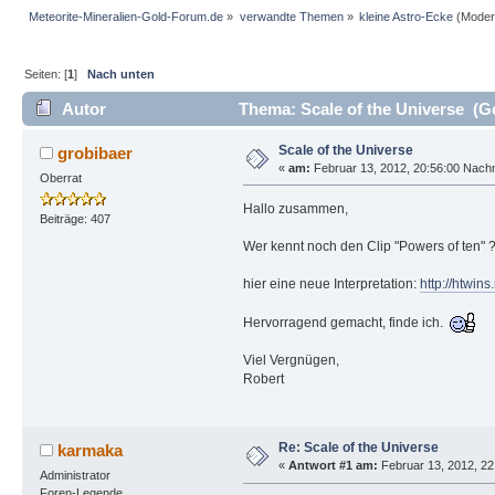
Meteorite-Mineralien-Gold-Forum.de
»
verwandte Themen
»
kleine Astro-Ecke
(Moder
Seiten: [
1
]
Nach unten
Autor
Thema: Scale of the Universe (G
Scale of the Universe
grobibaer
«
am:
Februar 13, 2012, 20:56:00 Nachm
Oberrat
Hallo zusammen,
Beiträge: 407
Wer kennt noch den Clip "Powers of ten" 
hier eine neue Interpretation:
http://htwins
Hervorragend gemacht, finde ich.
Viel Vergnügen,
Robert
Re: Scale of the Universe
karmaka
«
Antwort #1 am:
Februar 13, 2012, 22
Administrator
Foren-Legende