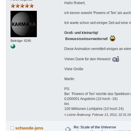
Hallo Robert,
ich kenne sowohl 'Powers of Ten' als auch 
Ich warte schon seit einiger Zeit auf eine 
Groß- und kleinartig!
Bewusstseinserweiternd!
Beiträge: 6246
Diese Animation vermittelt einiges an elem
Vielen Dank für den Hinweis!
Viele Grüße
Martin
PS:
Bei 'Powers of Ten' reichte das Spektrum
0,000001 Angström (10 hoch -16)
bis
100 Millionen Lichtjahre (10 hoch 24)
«
Letzte Änderung: Februar 13, 2012, 22:31:1
Re: Scale of the Universe
schwede-jens