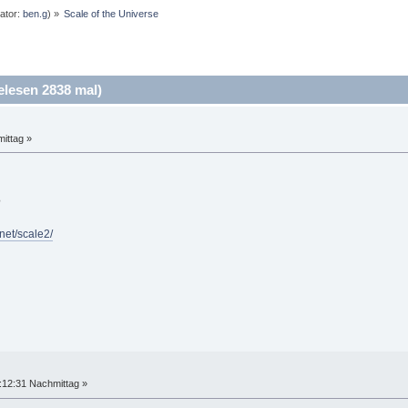
ator:
ben.g
) »
Scale of the Universe
elesen 2838 mal)
ittag »
?
.net/scale2/
:12:31 Nachmittag »