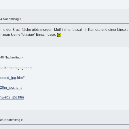
14 Nachmittag »
me der Bruchfläche gibts morgen. Muß immer bissal mit Kamera und einer Linse tri
ht man kleine "glasige" Einschlüsse.
:40 Nachmittag »
. die Kamera gegeben
ovoeemd_jpg.htm#
vtj28m_jpg.htm#
mpnweb2_jpg.htm
:06 Nachmittag »