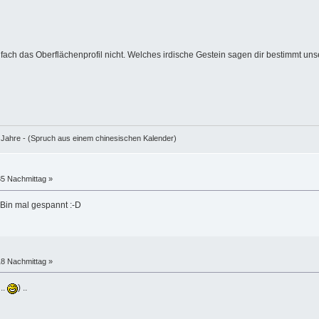
einfach das Oberflächenprofil nicht. Welches irdische Gestein sagen dir bestimmt un
e Jahre - (Spruch aus einem chinesischen Kalender)
35 Nachmittag »
 Bin mal gespannt :-D
18 Nachmittag »
..
) ..