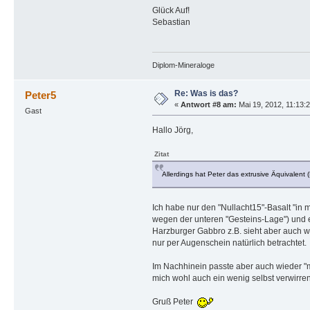
Glück Auf!
Sebastian
Diplom-Mineraloge
Re: Was is das?
Peter5
«
Antwort #8 am:
Mai 19, 2012, 11:13:2
Gast
Hallo Jörg,
Zitat
Allerdings hat Peter das extrusive Äquivalent 
Ich habe nur den "Nullacht15"-Basalt "in
wegen der unteren "Gesteins-Lage") und e
Harzburger Gabbro z.B. sieht aber auch w
nur per Augenschein natürlich betrachtet
Im Nachhinein passte aber auch wieder "m
mich wohl auch ein wenig selbst verwirren
Gruß Peter