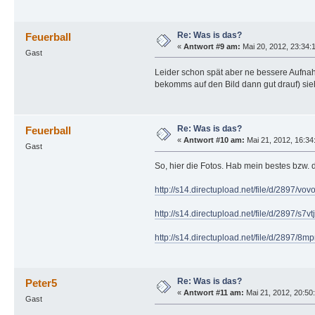
Re: Was is das?
Feuerball
«
Antwort #9 am:
Mai 20, 2012, 23:34:
Gast
Leider schon spät aber ne bessere Aufnah
bekomms auf den Bild dann gut drauf) sie
Re: Was is das?
Feuerball
«
Antwort #10 am:
Mai 21, 2012, 16:34
Gast
So, hier die Fotos. Hab mein bestes bzw
http://s14.directupload.net/file/d/2897/v
http://s14.directupload.net/file/d/2897/s7
http://s14.directupload.net/file/d/2897/8
Re: Was is das?
Peter5
«
Antwort #11 am:
Mai 21, 2012, 20:50
Gast