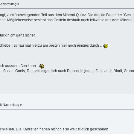
3 Vormittag »
sagt, zum überwiegenden Teil aus dem Mineral Quarz. Die dunkle Farbe der "Geste
nit. Möglicherweise besteht das Gestein deshalb auch teilweise aus dem Mineral
tück nicht ganz sicher.
eschiebe .. schau mal hierzu am besten hier noch einiges durch ..
 ich ausschließen kann ..
 Basalt, Gneis, Tonstein eigentlich auch Diabas, in jedem Falle auch Diorit, Granod
38 Nachmittag »
chließen. Die Kaltzeiten haben nicht bis so weit südlich geschoben.