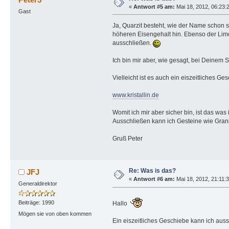
«
Antwort #5 am:
Mai 18, 2012, 06:23:2
Gast
Ja, Quarzit besteht, wie der Name schon 
höheren Eisengehalt hin. Ebenso der Limo
ausschließen.
Ich bin mir aber, wie gesagt, bei Deinem S
Vielleicht ist es auch ein eiszeitliches G
www.kristallin.de
Womit ich mir aber sicher bin, ist das was
Ausschließen kann ich Gesteine wie Granit,
Gruß Peter
Re: Was is das?
JFJ
«
Antwort #6 am:
Mai 18, 2012, 21:11:
Generaldirektor
Beiträge: 1990
Hallo
Mögen sie von oben kommen
Ein eiszeitliches Geschiebe kann ich auss