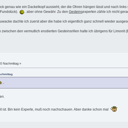
k genau wie ein Dackelkopf aussieht, der die Ohren hängen lässt und nach links 
e Fundstück).
.. aber ohne Gewähr. Zu den
Gesteins
experten zähle ich nicht gera
auwacke dachte ich zuerst aber die habe ich eigentlich ganz schnell wieder ausge
en zwischen den vermutlich erodierten Gesteinsrillen halte ich übrigens für Limoni
20 Nachmittag »
achmittag
) ..
len.
it ist. Bin kein Experte, muß noch nachschauen. Aber danke schon mal