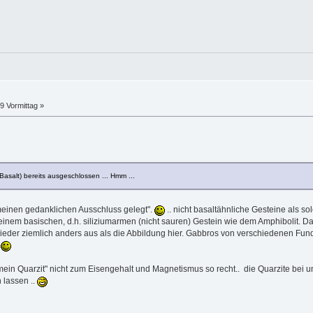
9 Vormittag »
(Basalt) bereits ausgeschlossen ... Hmm ...
 meinen gedanklichen Ausschluss gelegt".
.. nicht basaltähnliche Gesteine als so
inem basischen, d.h. siliziumarmen (nicht sauren) Gestein wie dem Amphibolit. D
ieder ziemlich anders aus als die Abbildung hier. Gabbros von verschiedenen Fundo
.
ein Quarzit" nicht zum Eisengehalt und Magnetismus so recht.. die Quarzite bei u
 lassen ..