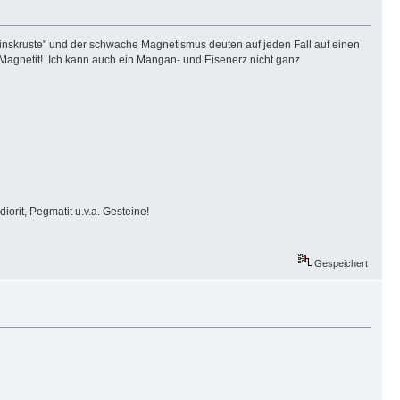
inskruste" und der schwache Magnetismus deuten auf jeden Fall auf einen
 Magnetit! Ich kann auch ein Mangan- und Eisenerz nicht ganz
iorit, Pegmatit u.v.a. Gesteine!
Gespeichert