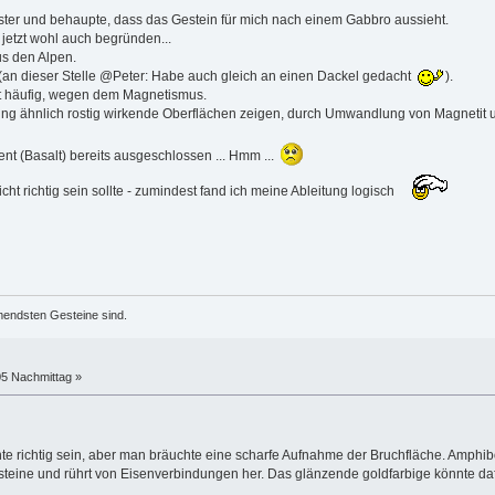
nster und behaupte, dass das Gestein für mich nach einem Gabbro aussieht.
jetzt wohl auch begründen...
us den Alpen.
(an dieser Stelle @Peter: Habe auch gleich an einen Dackel gedacht
).
ht häufig, wegen dem Magnetismus.
g ähnlich rostig wirkende Oberflächen zeigen, durch Umwandlung von Magnetit un
ent (Basalt) bereits ausgeschlossen ... Hmm ...
ht richtig sein sollte - zumindest fand ich meine Ableitung logisch
mendsten Gesteine sind.
05 Nachmittag »
e richtig sein, aber man bräuchte eine scharfe Aufnahme der Bruchfläche. Amphibo
teine und rührt von Eisenverbindungen her. Das glänzende goldfarbige könnte dafür 