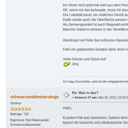
Ich lehne mich jetzt mal weit aus dem Fe
OK, wenn ich das behaupte, muss ich das 
Die Lokalität passt; als südliches Geröll a
Dafür würde auch die Oberfläche passen 
Als Gemengeanteil ist auch Magnetit rec
Manche Gabbros können in der Verwitterun
Allerdings hat Peter das extrusive Äquival
Falls ein gabbroides Gestein dann doch nic
Viele Grüsse und Glück Auf!
Jörg
Ich mag Geschiebe, weil sie die entgegenkom
Re: Was is das?
schwarzwaldmineraloge
«
Antwort #7 am:
Mai 18, 2012, 23:02:
Direktor
Hallo,
Beiträge: 725
In jedem Fall was basisches. Gabbro könnt
Eigenfund: Elyit Badenweiler
typisch für basische und ultrabasische Ges
Schwarzwaldsammler