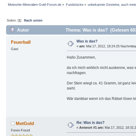
Meteorite-Mineralien-Gold-Forum.de
»
Fundstücke
»
unbekannte Gesteine, auch mete
Seiten: [
1
]
Nach unten
Autor
Thema: Was is das? (Gelesen 60
Was is das?
Feuerball
«
am:
Mai 17, 2012, 18:24:25 Nachmitta
Gast
Hallo Zusammen,
da ich mich wirklich nicht auskenne, was 
nachfragen.
Der Stein wiegt ca. 41 Gramm, ist ganz le
sieht.
Wär dankbar wenn ich das Rätsel lösen kö
Re: Was is das?
MetGold
«
Antwort #1 am:
Mai 17, 2012, 18:31:
Foren-Fossil