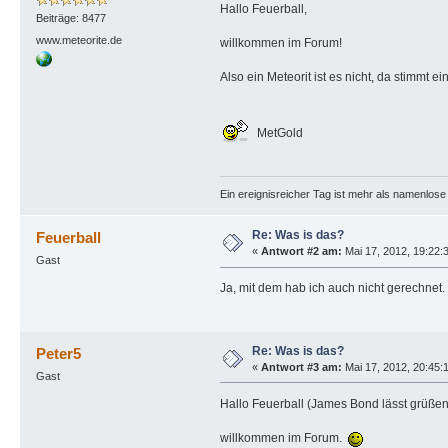
Hallo Feuerball,
Beiträge: 8477
www.meteorite.de
willkommen im Forum!
Also ein Meteorit ist es nicht, da stimmt 
MetGold
Ein ereignisreicher Tag ist mehr als namenlos
Re: Was is das?
Feuerball
«
Antwort #2 am:
Mai 17, 2012, 19:22:
Gast
Ja, mit dem hab ich auch nicht gerechnet.
Re: Was is das?
Peter5
«
Antwort #3 am:
Mai 17, 2012, 20:45:
Gast
Hallo Feuerball (James Bond lässt grüßen
willkommen im Forum.