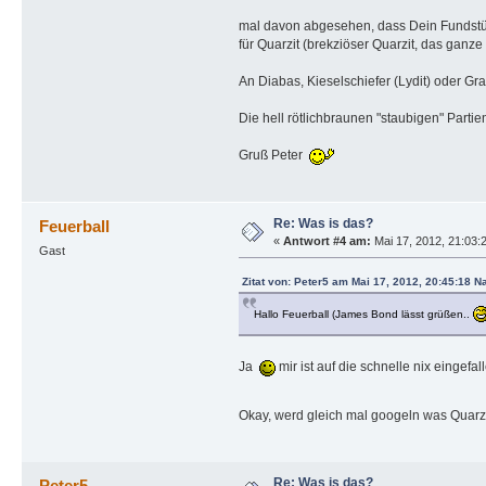
mal davon abgesehen, dass Dein Fundstüc
für Quarzit (brekziöser Quarzit, das ganz
An Diabas, Kieselschiefer (Lydit) oder Gr
Die hell rötlichbraunen "staubigen" Parti
Gruß Peter
Re: Was is das?
Feuerball
«
Antwort #4 am:
Mai 17, 2012, 21:03:
Gast
Zitat von: Peter5 am Mai 17, 2012, 20:45:18 N
Hallo Feuerball (James Bond lässt grüßen..
Ja
mir ist auf die schnelle nix eingefal
Okay, werd gleich mal googeln was Quarz
Re: Was is das?
Peter5