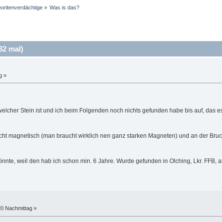
oritenverdächtige
»
Was is das?
32 mal)
g »
welcher Stein ist und ich beim Folgenden noch nichts gefunden habe bis auf, das es
icht magnetisch (man braucht wirklich nen ganz starken Magneten) und an der Bruchs
nnte, weil den hab ich schon min. 6 Jahre. Wurde gefunden in Olching, Lkr. FFB
20 Nachmittag »