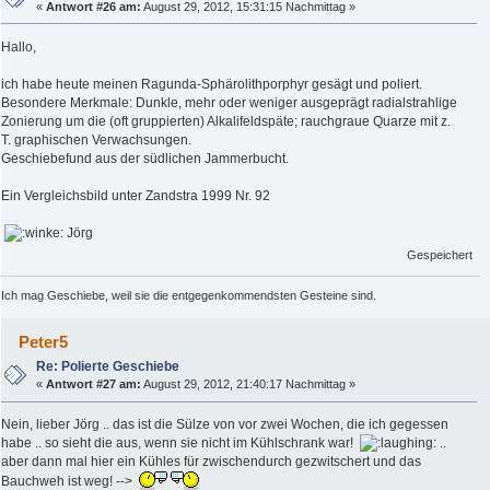
«
Antwort #26 am:
August 29, 2012, 15:31:15 Nachmittag »
Hallo,
ich habe heute meinen Ragunda-Sphärolithporphyr gesägt und poliert.
Besondere Merkmale: Dunkle, mehr oder weniger ausgeprägt radialstrahlige
Zonierung um die (oft gruppierten) Alkalifeldspäte; rauchgraue Quarze mit z.
T. graphischen Verwachsungen.
Geschiebefund aus der südlichen Jammerbucht.
Ein Vergleichsbild unter Zandstra 1999 Nr. 92
Jörg
Gespeichert
Ich mag Geschiebe, weil sie die entgegenkommendsten Gesteine sind.
Peter5
Re: Polierte Geschiebe
«
Antwort #27 am:
August 29, 2012, 21:40:17 Nachmittag »
Nein, lieber Jörg .. das ist die Sülze von vor zwei Wochen, die ich gegessen
habe .. so sieht die aus, wenn sie nicht im Kühlschrank war!
..
aber dann mal hier ein Kühles für zwischendurch gezwitschert und das
Bauchweh ist weg! -->