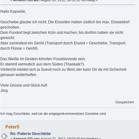
Hallo Kapselle,
Geschiebe glaube ich nicht. Die Eiszeiten haben südlich bis max. Düsseldorf
geschoben.
Dein Fundort liegt zwischen Köln und Aachen, bis dorthin haben sie nicht
gereicht.
Aber zumindest ein Geröll (Transport durch Eiszeit = Geschiebe, Transport
durch Flüsse = Geröll).
Das Weiße im Gestein könnten Fossilienreste sein.
Er stammt vermutlich aus dem Süden (Triaskalk?).
Vielleicht meldet sich ja Suevit noch zu Wort, der kann Dir da mit Sicherheit
genauer weiterhelfen.
Viele Grüsse und Glück Auf!
Jörg
Gespeichert
Ich mag Geschiebe, weil sie die entgegenkommendsten Gesteine sind.
Peter5
Re: Polierte Geschiebe
«
Antwort #21 am:
August 21, 2012, 19:03:40 Nachmittag »