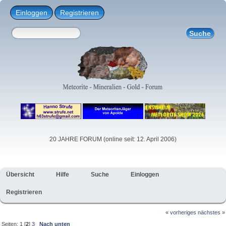
Einloggen
Registrieren
20 JAHRE FORUM (online seit: 12. April 2006)
Übersicht
Hilfe
Suche
Einloggen
Registrieren
« vorheriges
nächstes »
Seiten:
1
[
2
]
3
Nach unten