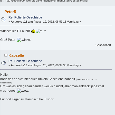
Ich mag Geschiebe, weil sie die entgegenkommendsten Gesteine sind.
Peter5
Re: Polierte Geschiebe
«
Antwort #18 am:
August 19, 2012, 08:51:15 Vormittag »
Wünsch ich Dir auch!
Gruß Peter
Gespeichert
Kapselle
Re: Polierte Geschiebe
«
Antwort #19 am:
August 20, 2012, 00:39:38 Vormittag »
Hallo,
hoffe das es sich hier auch um ein Geschiebe handelt.
(sonst bitte in unbekannt
verschieben!)
Um was es sich genau handelt weiß ich nicht, aber man entdeckt jedesmal
was neues!
Fundort Tagebau Hambach bei Elsdorf