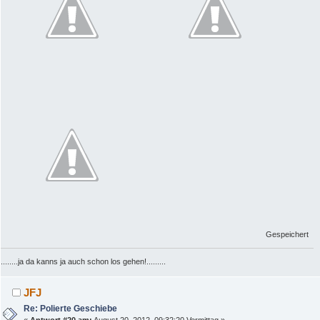
Gespeichert
........ja da kanns ja auch schon los gehen!.........
JFJ
Re: Polierte Geschiebe
«
Antwort #20 am:
August 20, 2012, 09:32:20 Vormittag »