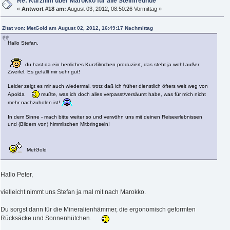
Re: Kurzfilm über Marokko für alle Steinfreunde
«
Antwort #18 am:
August 03, 2012, 08:50:26 Vormittag »
Zitat von: MetGold am August 02, 2012, 16:49:17 Nachmittag
Hallo Stefan,
du hast da ein herrliches Kurzfilmchen produziert, das steht ja wohl außer
Zweifel. Es gefällt mir sehr gut!
Leider zeigt es mir auch wiedermal, trotz daß ich früher dienstlich öfters weit weg von
Apolda
mußte, was ich doch alles verpasst/versäumt habe, was für mich nicht
mehr nachzuholen ist!
In dem Sinne - mach bitte weiter so und verwöhn uns mit deinen Reiseerlebnissen
und (Bildern von) himmlischen Mitbringseln!
MetGold
Hallo Peter,
vielleicht nimmt uns Stefan ja mal mit nach Marokko.
Du sorgst dann für die Mineralienhämmer, die ergonomisch geformten
Rücksäcke und Sonnenhütchen.