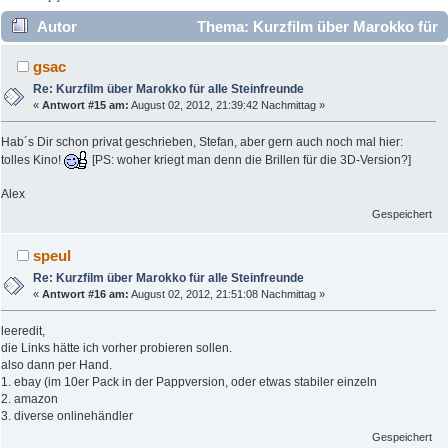
Autor
Thema: Kurzfilm über Marokko für
alle Steinfreunde (Gelesen 12768 mal)
gsac
Re: Kurzfilm über Marokko für alle Steinfreunde
«
Antwort #15 am:
August 02, 2012, 21:39:42 Nachmittag »
Hab´s Dir schon privat geschrieben, Stefan, aber gern auch noch mal hier:
tolles Kino!
[PS: woher kriegt man denn die Brillen für die 3D-Version?]
Alex
Gespeichert
speul
Re: Kurzfilm über Marokko für alle Steinfreunde
«
Antwort #16 am:
August 02, 2012, 21:51:08 Nachmittag »
leeredit,
die Links hätte ich vorher probieren sollen.
also dann per Hand.
1. ebay (im 10er Pack in der Pappversion, oder etwas stabiler einzeln
2. amazon
3. diverse onlinehändler
Gespeichert