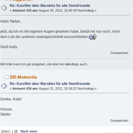
Re: Kurzfilm über Marokko für alle Steinfreunde
«
Antwort #23 am:
August 30, 2012, 16:40:38 Nachmittag »
Hallo Stefan,
jetzt, da ich es mit eigenen Augen gesehen habe, bleibt mir nur noch, mich
dem Lob der anderen uneingeschränkt anzuschließen
!
Gruß Kally
Gespeichert
Mit Kritik kann ich gut umgehen, mit einer Axt allerdings auch.
SR-Meteorite
Re: Kurzfilm über Marokko für alle Steinfreunde
«
Antwort #24 am:
August 31, 2012, 15:36:22 Nachmittag »
Danke, Kally!
Grüsse,
Stefan
Gespeichert
Seiten:
1
[
2
]
Nach oben