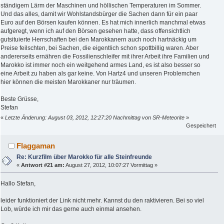
ständigem Lärm der Maschinen und höllischen Temperaturen im Sommer.
Und das alles, damit wir Wohlstandsbürger die Sachen dann für ein paar
Euro auf den Börsen kaufen können. Es hat mich innerlich manchmal etwas
aufgeregt, wenn ich auf den Börsen gesehen hatte, dass offensichtlich
gutsituierte Herrschaften bei den Marokkanern auch noch hartnäckig um
Preise feilschten, bei Sachen, die eigentlich schon spottbillig waren. Aber
andererseits ernähren die Fossilienschleifer mit ihrer Arbeit ihre Familien und
Marokko ist immer noch ein weitgehend armes Land, es ist also besser so
eine Arbeit zu haben als gar keine. Von Hartz4 und unseren Problemchen
hier können die meisten Marokkaner nur träumen.
Beste Grüsse,
Stefan
«
Letzte Änderung: August 03, 2012, 12:27:20 Nachmittag von SR-Meteorite
»
Gespeichert
Flaggaman
Re: Kurzfilm über Marokko für alle Steinfreunde
«
Antwort #21 am:
August 27, 2012, 10:07:27 Vormittag »
Hallo Stefan,
leider funktioniert der Link nicht mehr. Kannst du den raktivieren. Bei so viel
Lob, würde ich mir das gerne auch einmal ansehen.