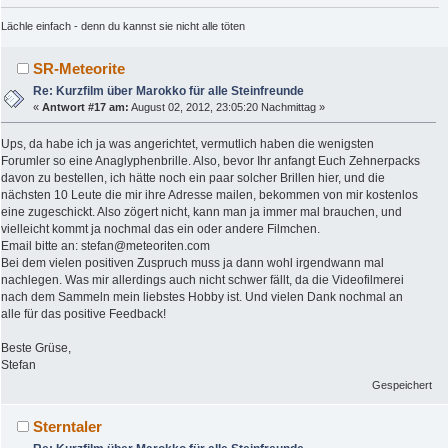
Lächle einfach - denn du kannst sie nicht alle töten
SR-Meteorite
Re: Kurzfilm über Marokko für alle Steinfreunde
«
Antwort #17 am:
August 02, 2012, 23:05:20 Nachmittag »
Ups, da habe ich ja was angerichtet, vermutlich haben die wenigsten
Forumler so eine Anaglyphenbrille. Also, bevor Ihr anfangt Euch Zehnerpacks
davon zu bestellen, ich hätte noch ein paar solcher Brillen hier, und die
nächsten 10 Leute die mir ihre Adresse mailen, bekommen von mir kostenlos
eine zugeschickt. Also zögert nicht, kann man ja immer mal brauchen, und
vielleicht kommt ja nochmal das ein oder andere Filmchen.
Email bitte an: stefan@meteoriten.com
Bei dem vielen positiven Zuspruch muss ja dann wohl irgendwann mal
nachlegen. Was mir allerdings auch nicht schwer fällt, da die Videofilmerei
nach dem Sammeln mein liebstes Hobby ist. Und vielen Dank nochmal an
alle für das positive Feedback!
Beste Grüse,
Stefan
Gespeichert
Sterntaler