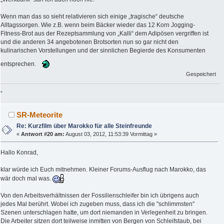
Wenn man das so sieht relativieren sich einige „tragische“ deutsche
Alltagssorgen. Wie z.B. wenn beim Bäcker wieder das 12 Korn Jogging-
Fitness-Brot aus der Rezeptsammlung von „Kalli“ dem Adipösen vergriffen ist
und die anderen 34 angebotenen Brotsorten nun so gar nicht den
kulinarischen Vorstellungen und der sinnlichen Begierde des Konsumenten
entsprechen.
Gespeichert
“
SR-Meteorite
Re: Kurzfilm über Marokko für alle Steinfreunde
«
Antwort #20 am:
August 03, 2012, 11:53:39 Vormittag »
Hallo Konrad,
klar würde ich Euch mitnehmen. Kleiner Forums-Ausflug nach Marokko, das
wär doch mal was.
Von den Arbeitsverhältnissen der Fossilienschleifer bin ich übrigens auch
jedes Mal berührt. Wobei ich zugeben muss, dass ich die "schlimmsten"
Szenen unterschlagen hatte, um dort niemanden in Verlegenheit zu bringen.
Die Arbeiter sitzen dort teilweise inmitten von Bergen von Schleifstaub, bei