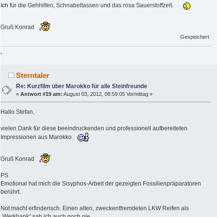
Ich für die Gehhilfen, Schnabeltassen und das rosa Sauerstoffzelt.
Gruß Konrad
Gespeichert
“
Sterntaler
Re: Kurzfilm über Marokko für alle Steinfreunde
«
Antwort #19 am:
August 03, 2012, 08:59:05 Vormittag »
Hallo Stefan,
vielen Dank für diese beeindruckenden und professionell aufbereiteten
Impressionen aus Marokko.
Gruß Konrad
PS
Emotional hat mich die Sisyphos-Arbeit der gezeigten Fossilienpräparatoren
berührt.
Not macht erfinderisch. Einen alten, zweckentfremdeten LKW Reifen als
„Werkbank“ sah ich auch noch nie.