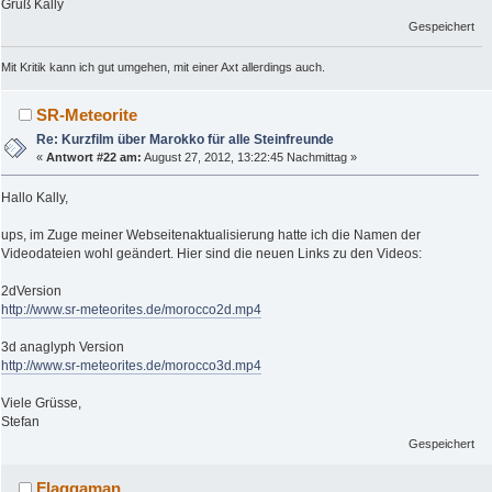
Gruß Kally
Gespeichert
Mit Kritik kann ich gut umgehen, mit einer Axt allerdings auch.
SR-Meteorite
Re: Kurzfilm über Marokko für alle Steinfreunde
«
Antwort #22 am:
August 27, 2012, 13:22:45 Nachmittag »
Hallo Kally,
ups, im Zuge meiner Webseitenaktualisierung hatte ich die Namen der
Videodateien wohl geändert. Hier sind die neuen Links zu den Videos:
2dVersion
http://www.sr-meteorites.de/morocco2d.mp4
3d anaglyph Version
http://www.sr-meteorites.de/morocco3d.mp4
Viele Grüsse,
Stefan
Gespeichert
Flaggaman