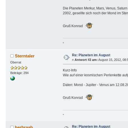
Die Planeten Merkur, Mars, Venus, Saturn
2002, gesellte sich noch der Mond im Stern
Gruß Konrad
“
Re: Planeten im August
Sterntaler
«
Antwort #2 am:
August 15, 2012, 08:5
Oberrat
Kurz-Info
Beiträge: 294
Wie auf einer kosmischen Perlenkette au
Daten: Mond - Jupiter - Venus am 12.08.20
Gruß Konrad
“
Re: Planeten im August
herbraab