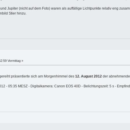
 und Jupiter (nicht auf dem Foto) waren als auffällige Lichtpunkte relativ eng z
bild Stier hinzu.
2:59 Vormittag »
fgereiht präsentierte sich am Morgenhimmel des
12. August 2012
der abnehmende 
12 - 05:35 MESZ - Digitalkamera: Canon EOS 40D - Belichtungszeit: 5 s - Empfindl