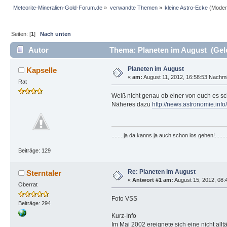
Meteorite-Mineralien-Gold-Forum.de
»
verwandte Themen
»
kleine Astro-Ecke
(Moder
Seiten: [
1
]
Nach unten
Autor
Thema: Planeten im August (Gel
Planeten im August
Kapselle
«
am:
August 11, 2012, 16:58:53 Nachmi
Rat
Weiß nicht genau ob einer von euch es s
Näheres dazu
http://news.astronomie.inf
........ja da kanns ja auch schon los gehen!........
Beiträge: 129
Re: Planeten im August
Sterntaler
«
Antwort #1 am:
August 15, 2012, 08:4
Oberrat
Foto VSS
Beiträge: 294
Kurz-Info
Im Mai 2002 ereignete sich eine nicht al