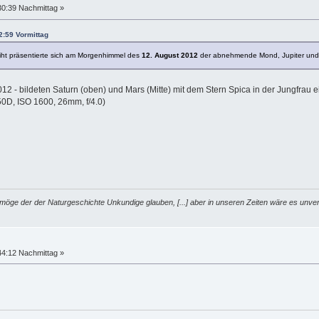
30:39 Nachmittag »
2:59 Vormittag
iht präsentierte sich am Morgenhimmel des
12. August 2012
der abnehmende Mond, Jupiter und
012 - bildeten Saturn (oben) und Mars (Mitte) mit dem Stern Spica in der Jungfra
0D, ISO 1600, 26mm, f/4.0)
möge der der Naturgeschichte Unkundige glauben, [...] aber in unseren Zeiten wäre es unver
44:12 Nachmittag »