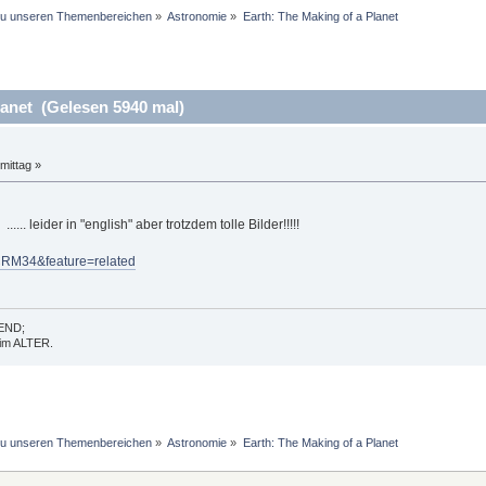
 zu unseren Themenbereichen
»
Astronomie
»
Earth: The Making of a Planet 
lanet (Gelesen 5940 mal)
mittag »
...... leider in "english" aber trotzdem tolle Bilder!!!!!
CRM34&feature=related
GEND;
t im ALTER.
 zu unseren Themenbereichen
»
Astronomie
»
Earth: The Making of a Planet 