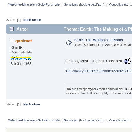
Meteorite-Mineralien-Gold-Forum.de
»
Sonstiges (hobbyspezifisch)
»
Videoclips etc.
Seiten: [
1
]
Nach unten
Autor
Thema: Earth: The Making of a P
Earth: The Making of a Planet
ganimet
«
am:
September 11, 2012, 00:08:06 Vor
-Sheriff-
Generaldirektor
Film möglichst in 720p HD ansehen
Beiträge: 1983
http://www.youtube.com/watch?v=rrzFZU
Daß alles vergeht;weiß man schon in der JU
aber wie schnell alles vergeht,erfährt man ers
Seiten: [
1
]
Nach oben
Meteorite-Mineralien-Gold-Forum.de
»
Sonstiges (hobbyspezifisch)
»
Videoclips etc.