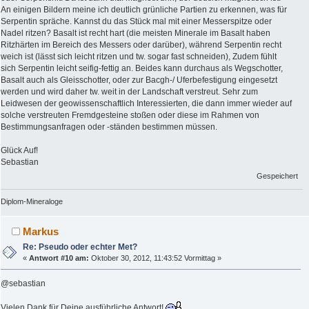
An einigen Bildern meine ich deutlich grünliche Partien zu erkennen, was für
Serpentin spräche. Kannst du das Stück mal mit einer Messerspitze oder
Nadel ritzen? Basalt ist recht hart (die meisten Minerale im Basalt haben
Ritzhärten im Bereich des Messers oder darüber), während Serpentin recht
weich ist (lässt sich leicht ritzen und tw. sogar fast schneiden), Zudem fühlt
sich Serpentin leicht seifig-fettig an. Beides kann durchaus als Wegschotter,
Basalt auch als Gleisschotter, oder zur Bacgh-/ Uferbefestigung eingesetzt
werden und wird daher tw. weit in der Landschaft verstreut. Sehr zum
Leidwesen der geowissenschaftlich Interessierten, die dann immer wieder auf
solche verstreuten Fremdgesteine stoßen oder diese im Rahmen von
Bestimmungsanfragen oder -ständen bestimmen müssen.
Glück Auf!
Sebastian
Gespeichert
Diplom-Mineraloge
Markus
Re: Pseudo oder echter Met?
«
Antwort #10 am:
Oktober 30, 2012, 11:43:52 Vormittag »
@sebastian
Vielen Dank für Deine ausführliche Antwort!