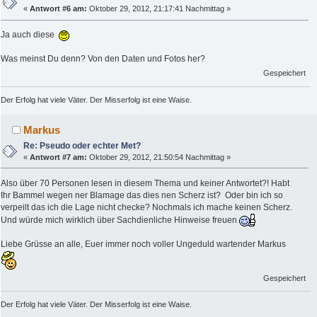
«
Antwort #6 am:
Oktober 29, 2012, 21:17:41 Nachmittag »
Ja auch diese
Was meinst Du denn? Von den Daten und Fotos her?
Gespeichert
Der Erfolg hat viele Väter. Der Misserfolg ist eine Waise.
Markus
Re: Pseudo oder echter Met?
«
Antwort #7 am:
Oktober 29, 2012, 21:50:54 Nachmittag »
Also über 70 Personen lesen in diesem Thema und keiner Antwortet?! Habt
Ihr Bammel wegen ner Blamage das dies nen Scherz ist? Oder bin ich so
verpeilt das ich die Lage nicht checke? Nochmals ich mache keinen Scherz.
Und würde mich wirklich über Sachdienliche Hinweise freuen
Liebe Grüsse an alle, Euer immer noch voller Ungeduld wartender Markus
Gespeichert
Der Erfolg hat viele Väter. Der Misserfolg ist eine Waise.