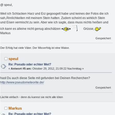
@ speul,
Weil ich Schlacken Harz und Erz gegoogelt habe und keines der Fotos die ich
sah,Ähnlichkeiten mit meinem Stein hatten. Zudem scheint es wirklich Stein
und Eisen vermischt zu sein. Aber wie ich sagte, dass muss nichts heißen und
ich kann es alleine nicht genug abschätzen
Grüsse,
Markus
Gespeichert
Der Erfolg hat viele Väter. Der Misserfolg ist eine Waise.
speul
Re: Pseudo oder echter Met?
«
Antwort #5 am:
Oktober 29, 2012, 21:09:22 Nachmittag »
hast Du auch diese Seite mit gefunden bei Deinen Recherchen?
http://www.pseudometeorite.de/
Gespeichert
Lächle einfach - denn du kannst sie nicht alle töten
Markus
Re: Pseudo oder echter Met?