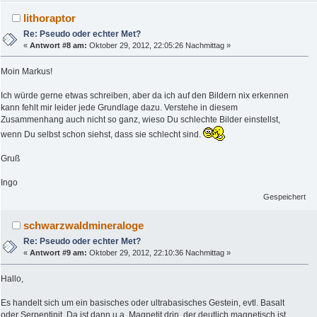
lithoraptor
Re: Pseudo oder echter Met?
«
Antwort #8 am:
Oktober 29, 2012, 22:05:26 Nachmittag »
Moin Markus!
Ich würde gerne etwas schreiben, aber da ich auf den Bildern nix erkennen
kann fehlt mir leider jede Grundlage dazu. Verstehe in diesem
Zusammenhang auch nicht so ganz, wieso Du schlechte Bilder einstellst,
wenn Du selbst schon siehst, dass sie schlecht sind.
Gruß
Ingo
Gespeichert
schwarzwaldmineraloge
Re: Pseudo oder echter Met?
«
Antwort #9 am:
Oktober 29, 2012, 22:10:36 Nachmittag »
Hallo,
Es handelt sich um ein basisches oder ultrabasisches Gestein, evtl. Basalt
oder Serpentinit. Da ist dann u.a. Magnetit drin, der deutlich magnetisch ist.