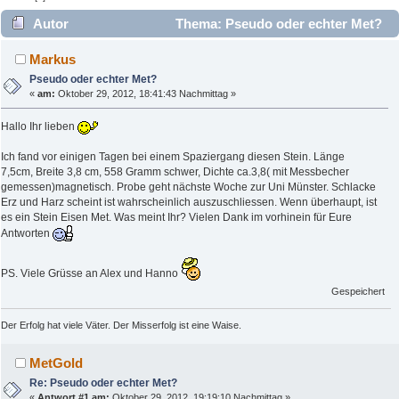
Autor
Thema: Pseudo oder echter Met?
(Gelesen 5025 mal)
Markus
Pseudo oder echter Met?
«
am:
Oktober 29, 2012, 18:41:43 Nachmittag »
Hallo Ihr lieben
Ich fand vor einigen Tagen bei einem Spaziergang diesen Stein. Länge
7,5cm, Breite 3,8 cm, 558 Gramm schwer, Dichte ca.3,8( mit Messbecher
gemessen)magnetisch. Probe geht nächste Woche zur Uni Münster. Schlacke
Erz und Harz scheint ist wahrscheinlich auszuschliessen. Wenn überhaupt, ist
es ein Stein Eisen Met. Was meint Ihr? Vielen Dank im vorhinein für Eure
Antworten
PS. Viele Grüsse an Alex und Hanno
Gespeichert
Der Erfolg hat viele Väter. Der Misserfolg ist eine Waise.
MetGold
Re: Pseudo oder echter Met?
«
Antwort #1 am:
Oktober 29, 2012, 19:19:10 Nachmittag »