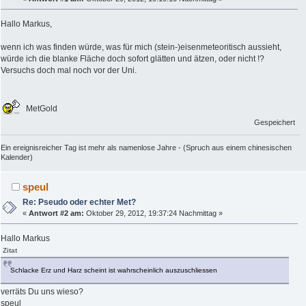
Hallo Markus,
wenn ich was finden würde, was für mich (stein-)eisenmeteoritisch aussieht,
würde ich die blanke Fläche doch sofort glätten und ätzen, oder nicht !?
Versuchs doch mal noch vor der Uni.
MetGold
Gespeichert
Ein ereignisreicher Tag ist mehr als namenlose Jahre - (Spruch aus einem chinesischen
Kalender)
speul
Re: Pseudo oder echter Met?
«
Antwort #2 am:
Oktober 29, 2012, 19:37:24 Nachmittag »
Hallo Markus
Zitat
Schlacke Erz und Harz scheint ist wahrscheinlich auszuschliessen
verräts Du uns wieso?
speul