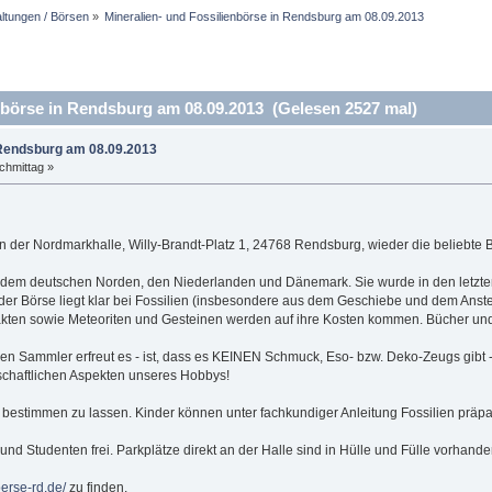
altungen / Börsen
»
Mineralien- und Fossilienbörse in Rendsburg am 08.09.2013
nbörse in Rendsburg am 08.09.2013 (Gelesen 2527 mal)
n Rendsburg am 08.09.2013
chmittag »
n der Nordmarkhalle, Willy-Brandt-Platz 1, 24768 Rendsburg, wieder die beliebte Bö
 dem deutschen Norden, den Niederlanden und Dänemark. Sie wurde in den letzten 
 der Börse liegt klar bei Fossilien (insbesondere aus dem Geschiebe und dem A
fakten sowie Meteoriten und Gesteinen werden auf ihre Kosten kommen. Bücher un
n Sammler erfreut es - ist, dass es KEINEN Schmuck, Eso- bzw. Deko-Zeugs gibt 
schaftlichen Aspekten unseres Hobbys!
e bestimmen zu lassen. Kinder können unter fachkundiger Anleitung Fossilien präpa
der und Studenten frei. Parkplätze direkt an der Halle sind in Hülle und Fülle vorhand
erse-rd.de/
zu finden.