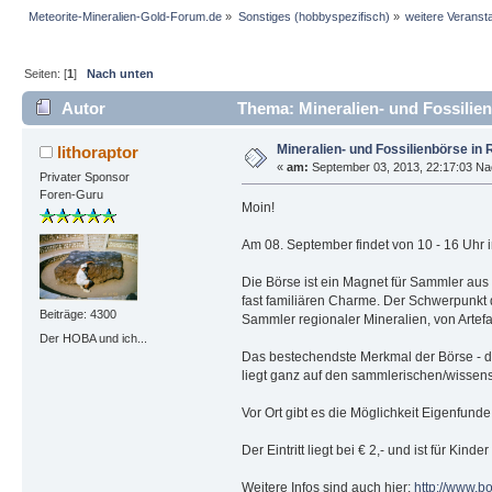
Meteorite-Mineralien-Gold-Forum.de
»
Sonstiges (hobbyspezifisch)
»
weitere Veranst
Seiten: [
1
]
Nach unten
Autor
Thema: Mineralien- und Fossilie
Mineralien- und Fossilienbörse i
lithoraptor
«
am:
September 03, 2013, 22:17:03 Na
Privater Sponsor
Foren-Guru
Moin!
Am 08. September findet von 10 - 16 Uhr i
Die Börse ist ein Magnet für Sammler aus
fast familiären Charme. Der Schwerpunkt
Beiträge: 4300
Sammler regionaler Mineralien, von Arte
Der HOBA und ich...
Das bestechendste Merkmal der Börse - de
liegt ganz auf den sammlerischen/wissen
Vor Ort gibt es die Möglichkeit Eigenfund
Der Eintritt liegt bei € 2,- und ist für Kin
Weitere Infos sind auch hier:
http://www.bo