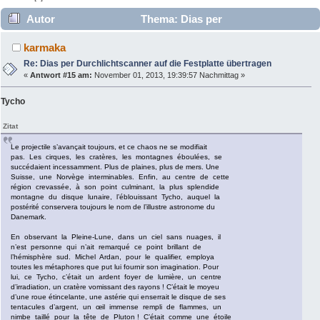
Autor
Thema: Dias per
Durchlichtscanner auf die Festplatte übertragen (Gelesen
karmaka
7867 mal)
Re: Dias per Durchlichtscanner auf die Festplatte übertragen
«
Antwort #15 am:
November 01, 2013, 19:39:57 Nachmittag »
Tycho
Zitat
Le projectile s’avançait toujours, et ce chaos ne se modifiait
pas. Les cirques, les cratères, les montagnes éboulées, se
succédaient incessamment. Plus de plaines, plus de mers. Une
Suisse, une Norvège interminables. Enfin, au centre de cette
région crevassée, à son point culminant, la plus splendide
montagne du disque lunaire, l’éblouissant Tycho, auquel la
postérité conservera toujours le nom de l’illustre astronome du
Danemark.
En observant la Pleine-Lune, dans un ciel sans nuages, il
n’est personne qui n’ait remarqué ce point brillant de
l’hémisphère sud. Michel Ardan, pour le qualifier, employa
toutes les métaphores que put lui fournir son imagination. Pour
lui, ce Tycho, c’était un ardent foyer de lumière, un centre
d’irradiation, un cratère vomissant des rayons ! C’était le moyeu
d’une roue étincelante, une astérie qui enserrait le disque de ses
tentacules d’argent, un œil immense rempli de flammes, un
nimbe taillé pour la tête de Pluton ! C’était comme une étoile