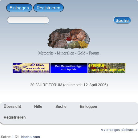
Einloggen
Registrieren
20 JAHRE FORUM (online seit: 12. April 2006)
Übersicht
Hilfe
Suche
Einloggen
Registrieren
« vorheriges
nächstes »
Seiten:
1
[
2
]
Nach unten