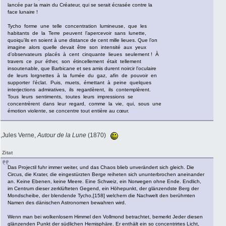
lancée par la main du Créateur, qui se serait écrasée contre la
face lunaire !
Tycho forme une telle concentration lumineuse, que les
habitants de la Terre peuvent l’apercevoir sans lunette,
quoiqu’ils en soient à une distance de cent mille lieues. Que l’on
imagine alors quelle devait être son intensité aux yeux
d’observateurs placés à cent cinquante lieues seulement ! À
travers ce pur éther, son étincellement était tellement
insoutenable, que Barbicane et ses amis durent noircir l’oculaire
de leurs lorgnettes à la fumée du gaz, afin de pouvoir en
supporter l’éclat. Puis, muets, émettant à peine quelques
interjections admiratives, ils regardèrent, ils contemplèrent.
Tous leurs sentiments, toutes leurs impressions se
concentrèrent dans leur regard, comme la vie, qui, sous une
émotion violente, se concentre tout entière au cœur.
,Jules Verne,
Autour de la Lune
(1870)
Zitat
Das Projectil fuhr immer weiter, und das Chaos blieb unverändert sich gleich. Die
Circus, die Krater, die eingestürzten Berge reiheten sich ununterbrochen aneinander
an. Keine Ebenen, keine Meere. Eine Schweiz, ein Norwegen ohne Ende. Endlich,
im Centrum dieser zerklüfteten Gegend, ein Höhepunkt, der glänzendste Berg der
Mondscheibe, der blendende Tycho,[158] welchem die Nachwelt den berühmten
Namen des dänischen Astronomen bewahren wird.
Wenn man bei wolkenlosem Himmel den Vollmond betrachtet, bemerkt Jeder diesen
glänzenden Punkt der südlichen Hemisphäre. Er enthält ein so concentrirtes Licht,