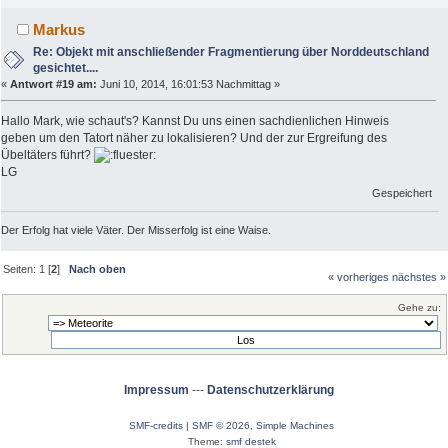
Markus
Re: Objekt mit anschließender Fragmentierung über Norddeutschland
gesichtet....
«
Antwort #19 am:
Juni 10, 2014, 16:01:53 Nachmittag »
Hallo Mark, wie schaut's? Kannst Du uns einen sachdienlichen Hinweis
geben um den Tatort näher zu lokalisieren? Und der zur Ergreifung des
Übeltäters führt?
LG
Gespeichert
Der Erfolg hat viele Väter. Der Misserfolg ist eine Waise.
Seiten:
1
[
2
]
Nach oben
« vorheriges
nächstes »
Gehe zu:
Impressum
---
Datenschutzerklärung
SMF-credits
|
SMF © 2026
,
Simple Machines
Theme:
smf destek