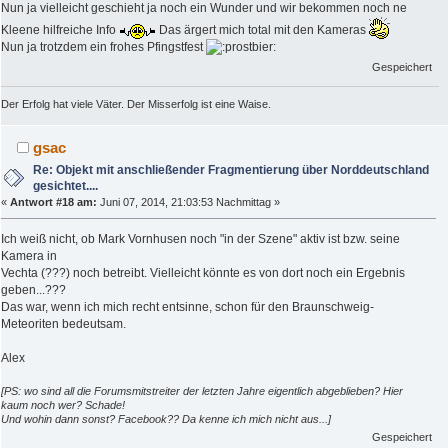
Nun ja vielleicht geschieht ja noch ein Wunder und wir bekommen noch ne
Kleene hilfreiche Info
Das ärgert mich total mit den Kameras
Nun ja trotzdem ein frohes Pfingstfest
Gespeichert
Der Erfolg hat viele Väter. Der Misserfolg ist eine Waise.
gsac
Re: Objekt mit anschließender Fragmentierung über Norddeutschland
gesichtet....
«
Antwort #18 am:
Juni 07, 2014, 21:03:53 Nachmittag »
Ich weiß nicht, ob Mark Vornhusen noch "in der Szene" aktiv ist bzw. seine
Kamera in
Vechta (???) noch betreibt. Vielleicht könnte es von dort noch ein Ergebnis
geben...???
Das war, wenn ich mich recht entsinne, schon für den Braunschweig-
Meteoriten bedeutsam.
Alex
[PS: wo sind all die Forumsmitstreiter der letzten Jahre eigentlich abgeblieben? Hier
kaum noch wer? Schade!
Und wohin dann sonst? Facebook?? Da kenne ich mich nicht aus...]
Gespeichert