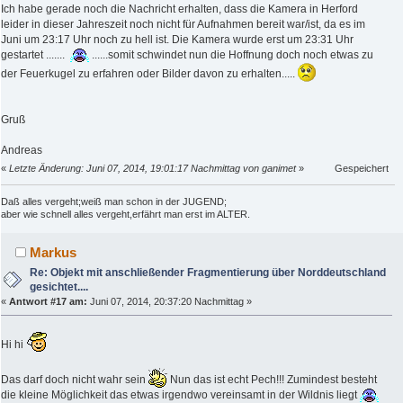
Ich habe gerade noch die Nachricht erhalten, dass die Kamera in Herford
leider in dieser Jahreszeit noch nicht für Aufnahmen bereit war/ist, da es im
Juni um 23:17 Uhr noch zu hell ist. Die Kamera wurde erst um 23:31 Uhr
gestartet .......
......somit schwindet nun die Hoffnung doch noch etwas zu
der Feuerkugel zu erfahren oder Bilder davon zu erhalten.....
Gruß
Andreas
«
Letzte Änderung: Juni 07, 2014, 19:01:17 Nachmittag von ganimet
»
Gespeichert
Daß alles vergeht;weiß man schon in der JUGEND;
aber wie schnell alles vergeht,erfährt man erst im ALTER.
Markus
Re: Objekt mit anschließender Fragmentierung über Norddeutschland
gesichtet....
«
Antwort #17 am:
Juni 07, 2014, 20:37:20 Nachmittag »
Hi hi
Das darf doch nicht wahr sein
Nun das ist echt Pech!!! Zumindest besteht
die kleine Möglichkeit das etwas irgendwo vereinsamt in der Wildnis liegt