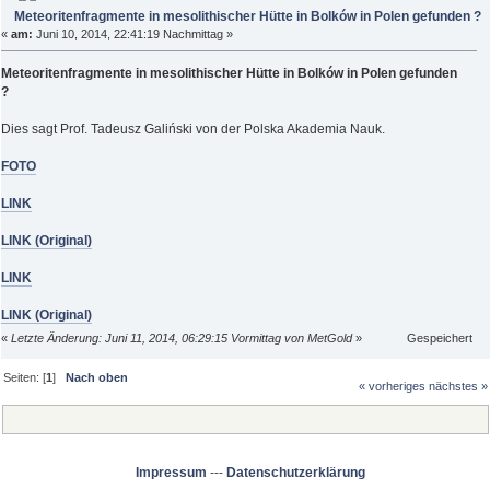
(Gelesen 2328 mal)
Meteoritenfragmente in mesolithischer Hütte in Bolków in Polen gefunden ?
«
am:
Juni 10, 2014, 22:41:19 Nachmittag »
Meteoritenfragmente in mesolithischer Hütte in Bolków in Polen gefunden
?
Dies sagt Prof. Tadeusz Galiński von der Polska Akademia Nauk.
FOTO
LINK
LINK (Original)
LINK
LINK (Original)
«
Letzte Änderung: Juni 11, 2014, 06:29:15 Vormittag von MetGold
»
Gespeichert
Seiten: [
1
]
Nach oben
« vorheriges
nächstes »
Impressum
---
Datenschutzerklärung