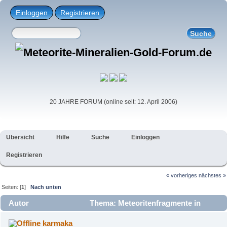
Einloggen
Registrieren
20 JAHRE FORUM (online seit: 12. April 2006)
Übersicht
Hilfe
Suche
Einloggen
Registrieren
« vorheriges
nächstes »
Seiten: [
1
]
Nach unten
Autor
Thema: Meteoritenfragmente in
mesolithischer Hütte in Bolków in Polen gefunden ?
karmaka