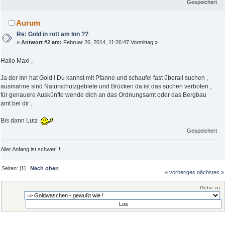
Gespeichert
Aurum
Re: Gold in rott am Inn ??
«
Antwort #2 am:
Februar 26, 2014, 11:26:47 Vormittag »
Hallo Maxi ,
Ja der Inn hat Gold ! Du kannst mit Pfanne und schaufel fast überall suchen ,
ausmahne sind Naturschutzgebiete und Brücken da ist das suchen verboten ,
für genauere Auskünfte wende dich an das Ordnungsamt oder das Bergbau
amt bei dir .
Bis dann Lutz
Gespeichert
Aller Anfang ist schwer !!
Seiten: [
1
]
Nach oben
« vorheriges
nächstes »
Gehe zu: