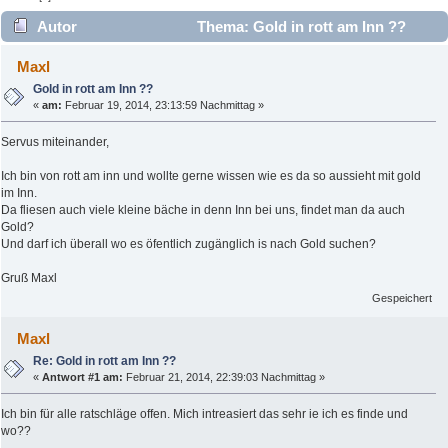
Autor
Thema: Gold in rott am Inn ??
(Gelesen 5372 mal)
Maxl
Gold in rott am Inn ??
«
am:
Februar 19, 2014, 23:13:59 Nachmittag »
Servus miteinander,
Ich bin von rott am inn und wollte gerne wissen wie es da so aussieht mit gold
im Inn.
Da fliesen auch viele kleine bäche in denn Inn bei uns, findet man da auch
Gold?
Und darf ich überall wo es öfentlich zugänglich is nach Gold suchen?
Gruß Maxl
Gespeichert
Maxl
Re: Gold in rott am Inn ??
«
Antwort #1 am:
Februar 21, 2014, 22:39:03 Nachmittag »
Ich bin für alle ratschläge offen. Mich intreasiert das sehr ie ich es finde und
wo??