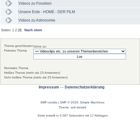
Videos zu Fossilien
Unsere Erde - HOME - DER FILM
Videos zu Astronomie
Seiten:
1
2
[
3
]
Nach oben
Thema geschlossen
Gehe zu:
Fixiertes Thema
Normales Thema
Heißes Thema (mehr als 15 Antworten)
Sehr heißes Thema (mehr als 25 Antworten)
Impressum
---
Datenschutzerklärung
SMF-credits
|
SMF © 2026
,
Simple Machines
Theme:
smf destek
Seite erstellt in 0.087 Sekunden mit 17 Abfragen.