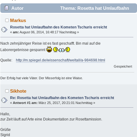
Autor
Thema: Rosetta hat Umlaufbahn
des Kometen Tschuris erreicht (Gelesen 2799 mal)
Markus
Rosetta hat Umlaufbahn des Kometen Tschuris erreicht
«
am:
August 06, 2014, 16:48:17 Nachmittag »
Nach zehnjähriger Reise ist es fast geschafft. Bin mal auf die
Laborergebnisse gespannt
Quelle:
http://m.spiegel.de/wissenschaft/weltall/a-984698.html
Gespeichert
Der Erfolg hat viele Väter. Der Misserfolg ist eine Waise.
Sikhote
Re: Rosetta hat Umlaufbahn des Kometen Tschuris erreicht
«
Antwort #1 am:
März 25, 2017, 20:21:01 Nachmittag »
Hallo,
zur Zeit läuft auf Arte eine Dokumentation zur Rosettamission.
Grüße
Sigrid