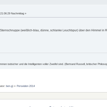
21:06:29 Nachmittag »
 Sternschnuppe (weißlich-blau, dünne, schlanke Leuchtspur) über den Himmel i
ummen todsicher und die Intelligenten voller Zweifel sind. (Bertrand Russell, britischer Philos
ator:
ben.g
) »
Perseiden 2014