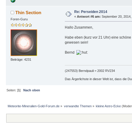
Re: Perseiden 2014
Thin Section
«
Antwort #6 am:
September 20, 2014, 
Foren-Guru
Hallo Zusammen,
Habe eben (kurz vor 21 Uhr) eine schöne
gewesen sein!
Bernd
Beiträge: 4231
(247553) Berndpauli = 2002 RV234
Das Ärgerlichste in dieser Welt ist, dass die D
Seiten: [
1
]
Nach oben
Meteorite-Mineralien-Gold-Forum.de
»
verwandte Themen
»
kleine Astro-Ecke
(Moder