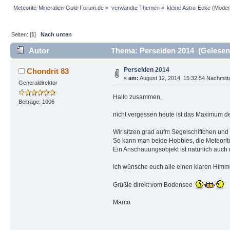
Meteorite-Mineralien-Gold-Forum.de
»
verwandte Themen
»
kleine Astro-Ecke
(Moder
Seiten: [
1
]
Nach unten
Autor
Thema: Perseiden 2014 (Gelesen
Perseiden 2014
Chondrit 83
«
am:
August 12, 2014, 15:32:54 Nachmitt
Generaldirektor
Hallo zusammen,
Beiträge: 1006
nicht vergessen heute ist das Maximum d
Wir sitzen grad aufm Segelschiffchen und
So kann man beide Hobbies, die Meteorite
Ein Anschauungsobjekt ist natürlich auch
Ich wünsche euch alle einen klaren Himme
Grüßle direkt vom Bodensee
Marco