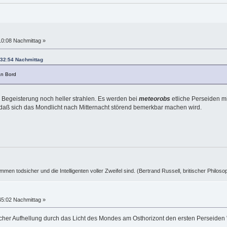
10:08 Nachmittag »
:32:54 Nachmittag
an Bord
 Begeisterung noch heller strahlen. Es werden bei
meteorobs
etliche Perseiden mi
odaß sich das Mondlicht nach Mitternacht störend bemerkbar machen wird.
ummen todsicher und die Intelligenten voller Zweifel sind. (Bertrand Russell, britischer Philos
45:02 Nachmittag »
licher Aufhellung durch das Licht des Mondes am Osthorizont den ersten Perseiden "