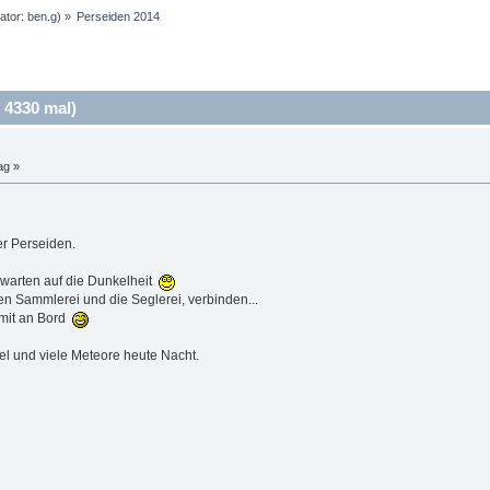
ator:
ben.g
) »
Perseiden 2014
 4330 mal)
ag »
er Perseiden.
 warten auf die Dunkelheit
n Sammlerei und die Seglerei, verbinden...
 mit an Bord
l und viele Meteore heute Nacht.