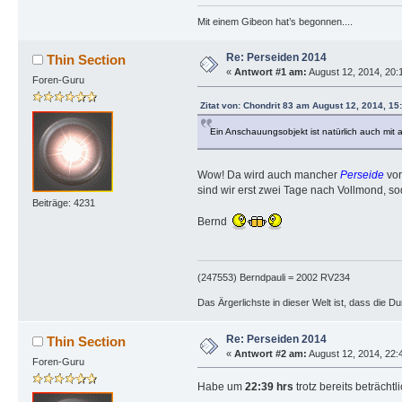
Mit einem Gibeon hat’s begonnen....
Re: Perseiden 2014
Thin Section
«
Antwort #1 am:
August 12, 2014, 20:
Foren-Guru
Zitat von: Chondrit 83 am August 12, 2014, 15
Ein Anschauungsobjekt ist natürlich auch mit 
Wow! Da wird auch mancher
Perseide
vor
sind wir erst zwei Tage nach Vollmond, s
Beiträge: 4231
Bernd
(247553) Berndpauli = 2002 RV234
Das Ärgerlichste in dieser Welt ist, dass die D
Re: Perseiden 2014
Thin Section
«
Antwort #2 am:
August 12, 2014, 22:
Foren-Guru
Habe um
22:39 hrs
trotz bereits beträcht