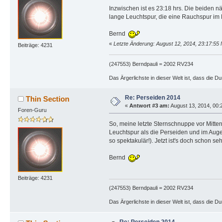
Inzwischen ist es 23:18 hrs. Die beiden 
lange Leuchtspur, die eine Rauchspur im M
Bernd
«
Letzte Änderung: August 12, 2014, 23:17:55 
Beiträge: 4231
(247553) Berndpauli = 2002 RV234
Das Ärgerlichste in dieser Welt ist, dass die D
Re: Perseiden 2014
Thin Section
«
Antwort #3 am:
August 13, 2014, 00:2
Foren-Guru
So, meine letzte Sternschnuppe vor Mitte
Leuchtspur als die Perseiden und im Auge
so spektakulär!). Jetzt ist's doch schon 
Bernd
Beiträge: 4231
(247553) Berndpauli = 2002 RV234
Das Ärgerlichste in dieser Welt ist, dass die D