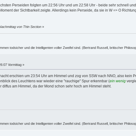
nächsten Perseiden folgten um 22:56 Uhr und um 22:58 Uhr - beide sehr schnell un
oment der Sichtbarkeit zeigte. Allerdings kein Perseide, da sie in W => O Richtun
Nachmittag von Thin Section
»
ummen todsicher und die Intelligenten voller Zweifel sind. (Bertrand Russell, britischer Philos
6:07 Vormittag »
rnacht erschien um 23:54 Uhr am Himmel und zog von SSW nach NNO, also kein Per
nblick des Leuchtens war wieder eine "rauchige" Spur erkennbar (
ein wenig
vergle
sehr diffus am Himmel, da der Mond schon sehr hoch am Himmel steht.
ummen todsicher und die Intelligenten voller Zweifel sind. (Bertrand Russell, britischer Philos