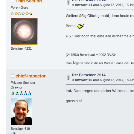
Re: Perseiden 2014
Thin Section
«
Antwort #4 am:
August 13, 2014, 13:19
Foren-Guru
Wettermäßig Glück gehabt, denn heute regn
Bernd
P.S.: Hier noch mal eine alte Aufnahme ei
Beiträge: 4231
(247553) Berndpauli = 2002 RV234
Das Ärgerlichste in dieser Welt ist, dass die D
Re: Perseiden 2014
chief-impactor
«
Antwort #5 am:
August 13, 2014, 18:43
Privater Sponsor
Direktor
trotz Dauerregen und dicker Wolkendecke.
gruss olaf
Beiträge: 619