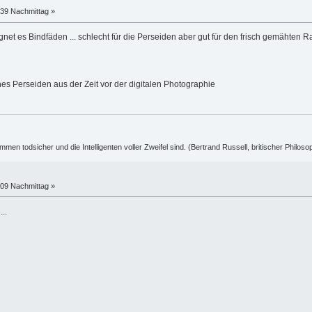
:39 Nachmittag »
et es Bindfäden ... schlecht für die Perseiden aber gut für den frisch gemähten R
nes Perseiden aus der Zeit vor der digitalen Photographie
ummen todsicher und die Intelligenten voller Zweifel sind. (Bertrand Russell, britischer Philos
:09 Nachmittag »
..