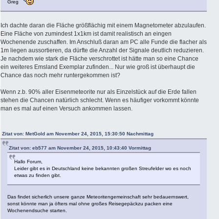
Greg
Ich dachte daran die Fläche größflächig mit einem Magnetometer abzulaufen.
Eine Fläche von zumindest 1x1km ist damit realistisch an eingen
Wochenende zuschaffen. Im Anschluß daran am PC alle Funde die flacher als
1m liegen aussortieren, da dürfte die Anzahl der Signale deutlich reduzieren.
Je nachdem wie stark die Fläche verschrottet ist hätte man so eine Chance
ein weiteres Emsland Exemplar zufinden... Nur wie groß ist überhaupt die
Chance das noch mehr runtergekommen ist?
Wenn z.b. 90% aller Eisenmeteorite nur als Einzelstück auf die Erde fallen
stehen die Chancen natürlich schlecht. Wenn es häufiger vorkommt könnte
man es mal auf einen Versuch ankommen lassen.
Zitat von: MetGold am November 24, 2015, 15:30:50 Nachmittag
Zitat von: eb577 am November 24, 2015, 10:43:40 Vormittag
Hallo Forum,
Leider gibt es in Deutschland keine bekannten großen Streufelder wo es noch
etwas zu finden gibt.
Das findet sicherlich unsere ganze Meteoritengemeinschaft sehr bedauernswert,
sonst könnte man ja öfters mal ohne großes Reisegepäckzu packen eine
Wochenendsuche starten.