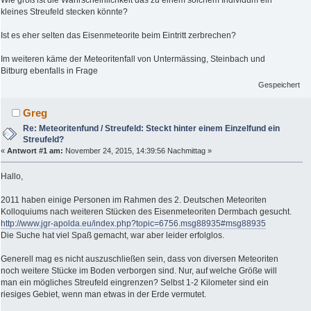
Wie groß ist die Wahrscheinlichkeit das zu einem solchem Individum ein
kleines Streufeld stecken könnte?
Ist es eher selten das Eisenmeteorite beim Eintritt zerbrechen?
Im weiteren käme der Meteoritenfall von Untermässing, Steinbach und
Bitburg ebenfalls in Frage
Gespeichert
Greg
Re: Meteoritenfund / Streufeld: Steckt hinter einem Einzelfund ein
Streufeld?
«
Antwort #1 am:
November 24, 2015, 14:39:56 Nachmittag »
Hallo,
2011 haben einige Personen im Rahmen des 2. Deutschen Meteoriten
Kolloquiums nach weiteren Stücken des Eisenmeteoriten Dermbach gesucht.
http://www.jgr-apolda.eu/index.php?topic=6756.msg88935#msg88935
Die Suche hat viel Spaß gemacht, war aber leider erfolglos.
Generell mag es nicht auszuschließen sein, dass von diversen Meteoriten
noch weitere Stücke im Boden verborgen sind. Nur, auf welche Größe will
man ein mögliches Streufeld eingrenzen? Selbst 1-2 Kilometer sind ein
riesiges Gebiet, wenn man etwas in der Erde vermutet.