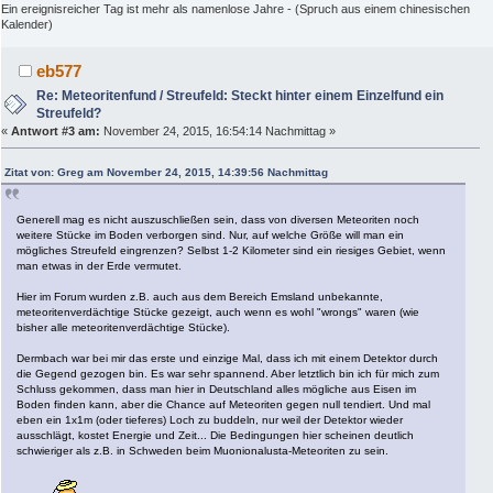
Ein ereignisreicher Tag ist mehr als namenlose Jahre - (Spruch aus einem chinesischen
Kalender)
eb577
Re: Meteoritenfund / Streufeld: Steckt hinter einem Einzelfund ein
Streufeld?
«
Antwort #3 am:
November 24, 2015, 16:54:14 Nachmittag »
Zitat von: Greg am November 24, 2015, 14:39:56 Nachmittag
Generell mag es nicht auszuschließen sein, dass von diversen Meteoriten noch
weitere Stücke im Boden verborgen sind. Nur, auf welche Größe will man ein
mögliches Streufeld eingrenzen? Selbst 1-2 Kilometer sind ein riesiges Gebiet, wenn
man etwas in der Erde vermutet.
Hier im Forum wurden z.B. auch aus dem Bereich Emsland unbekannte,
meteoritenverdächtige Stücke gezeigt, auch wenn es wohl "wrongs" waren (wie
bisher alle meteoritenverdächtige Stücke).
Dermbach war bei mir das erste und einzige Mal, dass ich mit einem Detektor durch
die Gegend gezogen bin. Es war sehr spannend. Aber letztlich bin ich für mich zum
Schluss gekommen, dass man hier in Deutschland alles mögliche aus Eisen im
Boden finden kann, aber die Chance auf Meteoriten gegen null tendiert. Und mal
eben ein 1x1m (oder tieferes) Loch zu buddeln, nur weil der Detektor wieder
ausschlägt, kostet Energie und Zeit... Die Bedingungen hier scheinen deutlich
schwieriger als z.B. in Schweden beim Muonionalusta-Meteoriten zu sein.