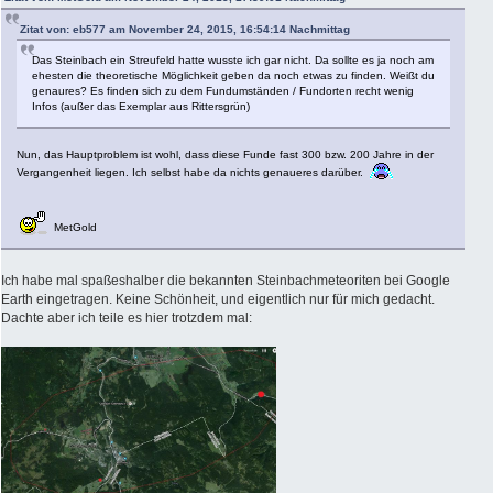
Zitat von: eb577 am November 24, 2015, 16:54:14 Nachmittag
Das Steinbach ein Streufeld hatte wusste ich gar nicht. Da sollte es ja noch am
ehesten die theoretische Möglichkeit geben da noch etwas zu finden. Weißt du
genaures? Es finden sich zu dem Fundumständen / Fundorten recht wenig
Infos (außer das Exemplar aus Rittersgrün)
Nun, das Hauptproblem ist wohl, dass diese Funde fast 300 bzw. 200 Jahre in der
Vergangenheit liegen. Ich selbst habe da nichts genaueres darüber.
MetGold
Ich habe mal spaßeshalber die bekannten Steinbachmeteoriten bei Google
Earth eingetragen. Keine Schönheit, und eigentlich nur für mich gedacht.
Dachte aber ich teile es hier trotzdem mal: