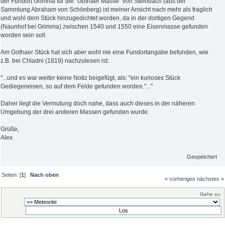
der Fundort Grimma für die "Gothaer Masse" von Steinbach (aus der
Sammlung Abraham von Schönberg) ist meiner Ansicht nach mehr als fraglich
und wohl dem Stück hinzugedichtet worden, da in der dortigen Gegend
(Naunhof bei Grimma) zwischen 1540 und 1550 eine Eisenmasse gefunden
worden sein soll.
Am Gothaer Stück hat sich aber wohl nie eine Fundortangabe befunden, wie
z.B. bei Chladni (1819) nachzulesen ist:
"...und es war weiter keine Notiz beigefügt, als: "ein kurioses Stück
Gediegeneisen, so auf dem Felde gefunden worden."..."
Daher liegt die Vermutung doch nahe, dass auch dieses in der näheren
Umgebung der drei anderen Massen gefunden wurde.
Grüße,
Alex
Gespeichert
Seiten: [
1
]
Nach oben
« vorheriges
nächstes »
Gehe zu: