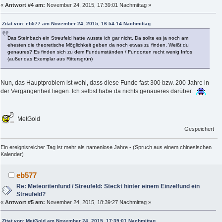
«
Antwort #4 am:
November 24, 2015, 17:39:01 Nachmittag »
Zitat von: eb577 am November 24, 2015, 16:54:14 Nachmittag
Das Steinbach ein Streufeld hatte wusste ich gar nicht. Da sollte es ja noch am
ehesten die theoretische Möglichkeit geben da noch etwas zu finden. Weißt du
genaures? Es finden sich zu dem Fundumständen / Fundorten recht wenig Infos
(außer das Exemplar aus Rittersgrün)
Nun, das Hauptproblem ist wohl, dass diese Funde fast 300 bzw. 200 Jahre in
der Vergangenheit liegen. Ich selbst habe da nichts genaueres darüber.
MetGold
Gespeichert
Ein ereignisreicher Tag ist mehr als namenlose Jahre - (Spruch aus einem chinesischen
Kalender)
eb577
Re: Meteoritenfund / Streufeld: Steckt hinter einem Einzelfund ein
Streufeld?
«
Antwort #5 am:
November 24, 2015, 18:39:27 Nachmittag »
Zitat von: MetGold am November 24, 2015, 17:39:01 Nachmittag