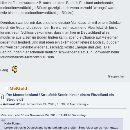
Hier im Forum wurden z.B. auch aus dem Bereich Emsland unbekannte,
meteoritenverdächtige Stücke gezeigt, auch wenn es wohl "wrongs" waren
(wie bisher alle meteoritenverdächtige Stücke).
Dermbach war bei mir das erste und einzige Mal, dass ich mit einem Detektor
durch die Gegend gezogen bin. Es war sehr spannend. Aber letztlich bin ich
für mich zum Schluss gekommen, dass man hier in Deutschland alles
mögliche aus Eisen im Boden finden kann, aber die Chance auf Meteoriten
gegen null tendiert. Und mal eben ein 1x1m (oder tieferes) Loch zu buddeln,
nur weil der Detektor wieder ausschlägt, kostet Energie und Zeit... Die
Bedingungen hier scheinen deutlich schwieriger als z.B. in Schweden beim
Muonionalusta-Meteoriten zu sein.
Greg
Gespeichert
MetGold
Re: Meteoritenfund / Streufeld: Steckt hinter einem Einzelfund ein
Streufeld?
«
Antwort #2 am:
November 24, 2015, 15:30:50 Nachmittag »
Zitat von: eb577 am November 24, 2015, 10:43:40 Vormittag
Hallo Forum,
Leider gibt es in Deutschland keine bekannten großen Streufelder wo es noch etwas