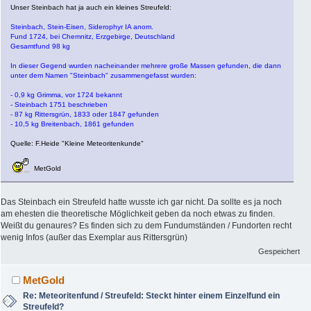
Unser Steinbach hat ja auch ein kleines Streufeld:
Steinbach, Stein-Eisen, Siderophyr IA anom.
Fund 1724, bei Chemnitz, Erzgebirge, Deutschland
Gesamtfund 98 kg
In dieser Gegend wurden nacheinander mehrere große Massen gefunden, die dann
unter dem Namen "Steinbach" zusammengefasst wurden:
- 0,9 kg Grimma, vor 1724 bekannt
- Steinbach 1751 beschrieben
- 87 kg Rittersgrün, 1833 oder 1847 gefunden
- 10,5 kg Breitenbach, 1861 gefunden
Quelle: F.Heide "Kleine Meteoritenkunde"
MetGold
Das Steinbach ein Streufeld hatte wusste ich gar nicht. Da sollte es ja noch
am ehesten die theoretische Möglichkeit geben da noch etwas zu finden.
Weißt du genaures? Es finden sich zu dem Fundumständen / Fundorten recht
wenig Infos (außer das Exemplar aus Rittersgrün)
Gespeichert
MetGold
Re: Meteoritenfund / Streufeld: Steckt hinter einem Einzelfund ein
Streufeld?