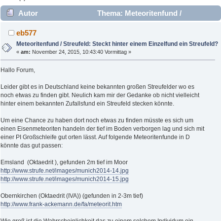
Autor
Thema: Meteoritenfund /
Streufeld: Steckt hinter einem Einzelfund ein Streufeld?
eb577
(Gelesen 6785 mal)
Meteoritenfund / Streufeld: Steckt hinter einem Einzelfund ein Streufeld?
«
am:
November 24, 2015, 10:43:40 Vormittag »
Hallo Forum,
Leider gibt es in Deutschland keine bekannten großen Streufelder wo es
noch etwas zu finden gibt. Neulich kam mir der Gedanke ob nicht vielleicht
hinter einem bekannten Zufallsfund ein Streufeld stecken könnte.
Um eine Chance zu haben dort noch etwas zu finden müsste es sich um
einen Eisenmeteoriten handeln der tief im Boden verborgen lag und sich mit
einer PI Großschleife gut orten lässt. Auf folgende Meteoritenfunde in D
könnte das gut passen:
Emsland (Oktaedrit ), gefunden 2m tief im Moor
http://www.strufe.net/images/munich2014-14.jpg
http://www.strufe.net/images/munich2014-15.jpg
Obernkirchen (Oktaedrit (IVA)) (gefunden in 2-3m tief)
http://www.frank-ackemann.de/fa/meteorit.htm