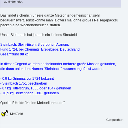
zu finden gibt.
Das findet sicherlich unsere ganze Meteoritengemeinschaft sehr
bedauernswert, sonst könnte man ja öfters mal ohne großes Reisegepäckzu
packen eine Wochenendsuche starten.
Unser Steinbach hat ja auch ein kleines Streufeld:
Steinbach, Stein-Eisen, Siderophyr IA anom.
Fund 1724, bei Chemnitz, Erzgebirge, Deutschland
Gesamtfund 98 kg
In dieser Gegend wurden nacheinander mehrere große Massen gefunden,
die dann unter dem Namen "Steinbach" zusammengefasst wurden:
- 0,9 kg Grimma, vor 1724 bekannt
- Steinbach 1751 beschrieben
- 87 kg Rittersgrün, 1833 oder 1847 gefunden
- 10,5 kg Breitenbach, 1861 gefunden
Quelle: F.Heide "Kleine Meteoritenkunde"
MetGold
Gespeichert