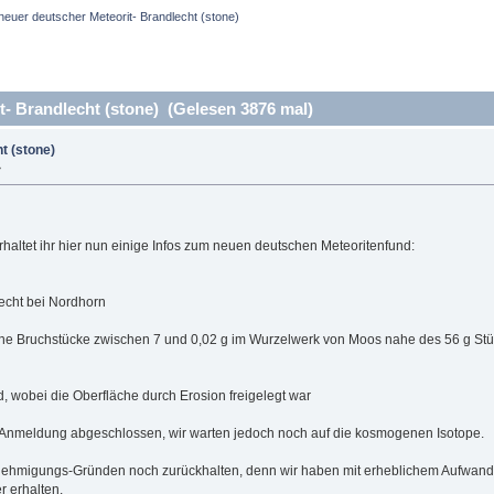
neuer deutscher Meteorit- Brandlecht (stone)
- Brandlecht (stone) (Gelesen 3876 mal)
t (stone)
»
haltet ihr hier nun einige Infos zum neuen deutschen Meteoritenfund:
echt bei Nordhorn
eine Bruchstücke zwischen 7 und 0,02 g im Wurzelwerk von Moos nahe des 56 g St
, wobei die Oberfläche durch Erosion freigelegt war
le Anmeldung abgeschlossen, wir warten jedoch noch auf die kosmogenen Isotope.
ehmigungs-Gründen noch zurückhalten, denn wir haben mit erheblichem Aufwand
 erhalten.