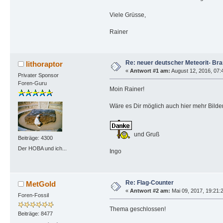
Viele Grüsse,
Rainer
Re: neuer deutscher Meteorit- Bra
lithoraptor
«
Antwort #1 am:
August 12, 2016, 07:4
Privater Sponsor
Foren-Guru
Moin Rainer!
Wäre es Dir möglich auch hier mehr Bilde
und Gruß
Beiträge: 4300
Der HOBA und ich...
Ingo
Re: Flag-Counter
MetGold
«
Antwort #2 am:
Mai 09, 2017, 19:21:
Foren-Fossil
Thema geschlossen!
Beiträge: 8477