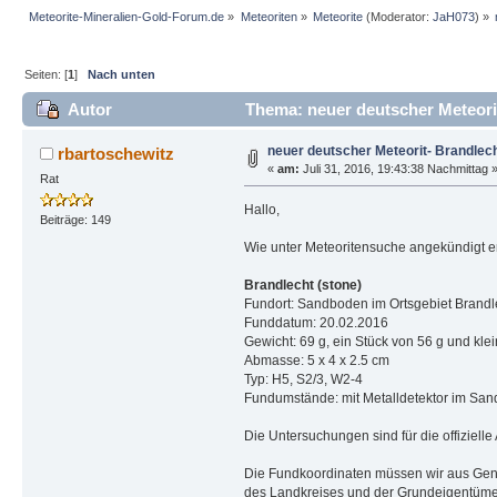
Meteorite-Mineralien-Gold-Forum.de
»
Meteoriten
»
Meteorite
(Moderator:
JaH073
) »
Seiten: [
1
]
Nach unten
Autor
Thema: neuer deutscher Meteorit
neuer deutscher Meteorit- Brandlech
rbartoschewitz
«
am:
Juli 31, 2016, 19:43:38 Nachmittag 
Rat
Hallo,
Beiträge: 149
Wie unter Meteoritensuche angekündigt er
Brandlecht (stone)
Fundort: Sandboden im Ortsgebiet Brandl
Funddatum: 20.02.2016
Gewicht: 69 g, ein Stück von 56 g und kl
Abmasse: 5 x 4 x 2.5 cm
Typ: H5, S2/3, W2-4
Fundumstände: mit Metalldetektor im Sand
Die Untersuchungen sind für die offiziel
Die Fundkoordinaten müssen wir aus Gen
des Landkreises und der Grundeigentümer