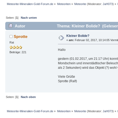
Meteorite-Mineralien-Gold-Forum.de
»
Meteoriten
»
Meteorite
(Moderator:
JaH073
) »
Seiten: [
1
]
Nach unten
Autor
Thema: Kleiner Bolide? (Gelesen
Kleiner Bolide?
Sprotte
«
am:
Februar 02, 2017, 10:14:05 Vormit
Rat
Hallo
Beiträge: 221
gestern (01.02.2017, um 21:17 Uhr) konnt
Mondschein und innerstädtischer Beleucht
als 2 Sekunden) wird das Objekt (?) wohl v
Viele Grüße
Sprotte (Ralf)
Seiten: [
1
]
Nach oben
Meteorite-Mineralien-Gold-Forum.de
»
Meteoriten
»
Meteorite
(Moderator:
JaH073
) »