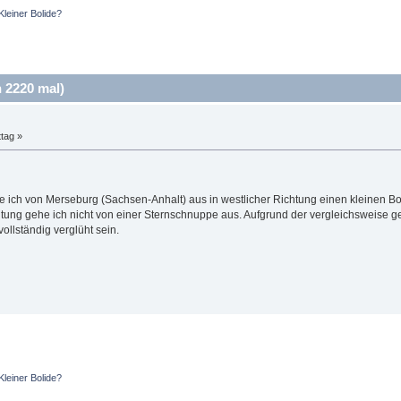
Kleiner Bolide?
 2220 mal)
tag »
e ich von Merseburg (Sachsen-Anhalt) aus in westlicher Richtung einen kleinen B
ung gehe ich nicht von einer Sternschnuppe aus. Aufgrund der vergleichsweise ge
ollständig verglüht sein.
Kleiner Bolide?