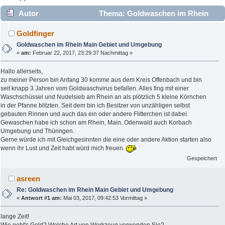
Autor
Thema: Goldwaschen im Rhein
Main Gebiet und Umgebung (Gelesen 13107 mal)
Goldfinger
Goldwaschen im Rhein Main Gebiet und Umgebung
«
am:
Februar 22, 2017, 23:29:37 Nachmittag »
Hallo allerseits,
zu meiner Person bin Anfang 30 komme aus dem Kreis Offenbach und bin
seit knapp 3 Jahren vom Goldwaschvirus befallen. Alles fing mit einer
Waschschüssel und Nudelsieb am Rhein an als plötzlich 5 kleine Körnchen
in der Pfanne blitzten. Seit dem bin ich Besitzer von unzähligen selbst
gebauten Rinnen und auch das ein oder andere Flitterchen ist dabei.
Gewaschen habe ich schon am Rhein, Main, Odenwald auch Korbach
Umgebung und Thüringen.
Gerne würde ich mit Gleichgesinnten die eine oder andere Aktion starten also
wenn ihr Lust und Zeit habt würd mich freuen.
Gespeichert
asreen
Re: Goldwaschen im Rhein Main Gebiet und Umgebung
«
Antwort #1 am:
Mai 03, 2017, 09:42:53 Vormittag »
lange Zeit!