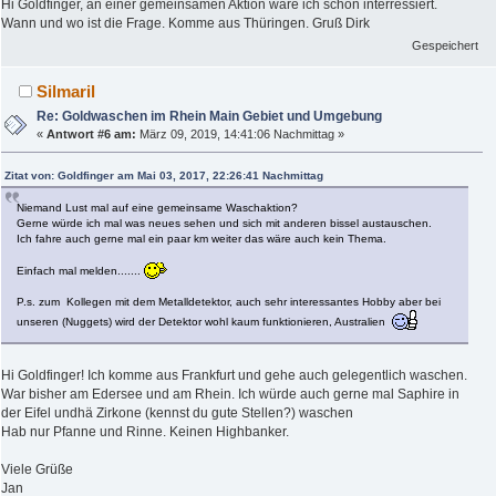
Hi Goldfinger, an einer gemeinsamen Aktion wäre ich schon interressiert.
Wann und wo ist die Frage. Komme aus Thüringen. Gruß Dirk
Gespeichert
Silmaril
Re: Goldwaschen im Rhein Main Gebiet und Umgebung
«
Antwort #6 am:
März 09, 2019, 14:41:06 Nachmittag »
Zitat von: Goldfinger am Mai 03, 2017, 22:26:41 Nachmittag
Niemand Lust mal auf eine gemeinsame Waschaktion?
Gerne würde ich mal was neues sehen und sich mit anderen bissel austauschen.
Ich fahre auch gerne mal ein paar km weiter das wäre auch kein Thema.
Einfach mal melden.......
P.s. zum Kollegen mit dem Metalldetektor, auch sehr interessantes Hobby aber bei
unseren (Nuggets) wird der Detektor wohl kaum funktionieren, Australien
Hi Goldfinger! Ich komme aus Frankfurt und gehe auch gelegentlich waschen.
War bisher am Edersee und am Rhein. Ich würde auch gerne mal Saphire in
der Eifel undhä Zirkone (kennst du gute Stellen?) waschen
Hab nur Pfanne und Rinne. Keinen Highbanker.
Viele Grüße
Jan