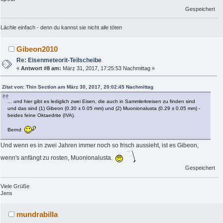
Gespeichert
Lächle einfach - denn du kannst sie nicht alle töten
Gibeon2010
Re: Eisenmeteorit-Teilscheibe
«
Antwort #8 am:
März 31, 2017, 17:25:53 Nachmittag »
Zitat von: Thin Section am März 30, 2017, 20:02:45 Nachmittag
... und hier gibt es lediglich zwei Eisen, die auch in Sammlerkreisen zu finden sind
und das sind (1) Gibeon (0.30 ± 0.05 mm) und (2) Muonionalusta (0.29 ± 0.05 mm) -
beides feine Oktaedrite (IVA).
Bernd
Und wenn es in zwei Jahren immer noch so frisch aussieht, ist es Gibeon,
wenn's anfängt zu rosten, Muonionalusta.
Gespeichert
Viele Grüße
Jens
mundrabilla