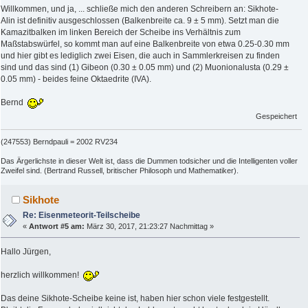
Willkommen, und ja, ... schließe mich den anderen Schreibern an: Sikhote-
Alin ist definitiv ausgeschlossen (Balkenbreite ca. 9 ± 5 mm). Setzt man die
Kamazitbalken im linken Bereich der Scheibe ins Verhältnis zum
Maßstabswürfel, so kommt man auf eine Balkenbreite von etwa 0.25-0.30 mm
und hier gibt es lediglich zwei Eisen, die auch in Sammlerkreisen zu finden
sind und das sind (1) Gibeon (0.30 ± 0.05 mm) und (2) Muonionalusta (0.29 ±
0.05 mm) - beides feine Oktaedrite (IVA).
Bernd
Gespeichert
(247553) Berndpauli = 2002 RV234
Das Ärgerlichste in dieser Welt ist, dass die Dummen todsicher und die Intelligenten voller
Zweifel sind. (Bertrand Russell, britischer Philosoph und Mathematiker).
Sikhote
Re: Eisenmeteorit-Teilscheibe
«
Antwort #5 am:
März 30, 2017, 21:23:27 Nachmittag »
Hallo Jürgen,
herzlich willkommen!
Das deine Sikhote-Scheibe keine ist, haben hier schon viele festgestellt.