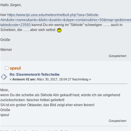
Hallo Jürgen,
hier
https://www.lpi.usra.edu/meteor/metbull.php?sea=Sikhote-
Alin&sfor=names&ants=&falls=&valids=&stype=contains&lrec=50&map=ge&brow
table&code=23593
kannst Du ein wenig im "Sikhote" schwelgen ........ auch in
Scheiben, die ....... aber sieh selbst
Grüße
Werner
Gespeichert
speul
Re: Eisenmeteorit-Teilscheibe
«
Antwort #2 am:
März 30, 2017, 18:04:27 Nachmittag »
Moin,
wenn Du die scheibe als Sikhote Alin gekauft hast, würde ich sie umgehend
zurückschicken: falscher Artikel geliefert!
SA ist ein grober Oktaeder, das Bild zeigt eher einen feinen!
Grüße
speul
Gespeichert