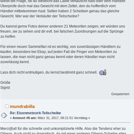
Bleibt die Frage, ob du vielleicht das Lable vertauscht hast oder dein Händler.
Überprüfe doch mal das Gewicht mit dem Zettel, den du hoffentlich vom
Händler mitbekommen hast. Selten haben 2 Scheiben genau das gleiche
Gewicht. Wer war der Verkäufer der Teilscheibe?
Du kannst gerne Fotos deiner anderen 21 Meteoriten zeigen, wir würden uns
freuen, sie zu sehen und dir evtl. bei falschen Zuordnungen auf die Sprünge
zu helfen.
Für einen neuen Sammelfan ist es wichtig, von zuverlässigen Händlern zu
kaufen, besonders bei Ebay; auf jeden Fall die Finger von Meteoriten zu
lassen, die man nicht ganz genau kennt oder deren Händler man nicht
zuverlässig kennt.
Lass dich nicht entmutigen, du lernst bestimmt ganz schnell.
Grüße
Sigrid
Gespeichert
mundrabilla
Re: Eisenmeteorit-Teilscheibe
«
Antwort #6 am:
März 31, 2017, 09:21:51 Vormittag »
Merci@all für die schnelle und unkomplizierte Hilfe. Also die Tendenz eher zu
Gibeon. Auch nicht so dramatisch, da mit einer anderen Gibeon-Scheibe alles