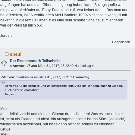
angefangen hat und man Gibeon nie genug haben kann. Bezugsquelle war
ein privater Verkäufer auf Ebay. Fundzettel o.ä. war keiner dabei. Das man nur
bei offiziellen, IMCA-zertifizierten Met-Händlern 100% sicher sein kann, ist mir
bekannt. In diesem Fall aber ist es eine sehr schöne Scheibe, zum anderen
war der Preis für mich o.k.
Jürgen
Gespeichert
speul
Re: Eisenmeteorit-Teilscheibe
«
Antwort #7 am:
März 31, 2017, 16:42:40 Nachmittag »
Zitat von: mundrabilla am März 31, 2017, 09:21:51 Vormittag
Merci@all für die schnelle und unkomplizierte Hilfe. Also die Tendenz eher zu Gibeon.
Auch nicht so dramatisch,
Jürgen
Moin,
aber definitiv nicht und niemals Gibeon dranschreiben! Was es auch immer
ist, mehr als Oktaedrit ist nicht drin anzugeben, sonst ist das Stück (vielleicht)
wieder falsch bezeichnet, nur ist es dann nicht so schnell zu erkennen.
Grüße
speul