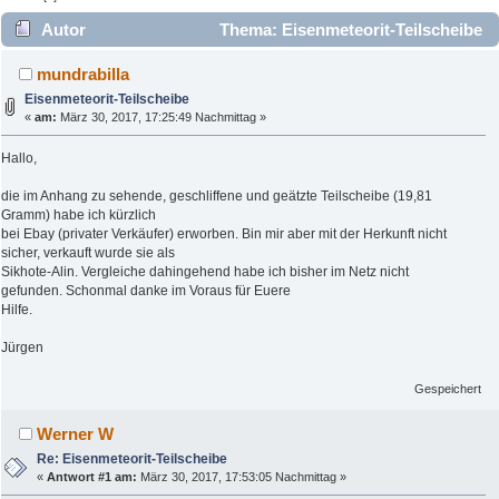
Autor
Thema: Eisenmeteorit-Teilscheibe
(Gelesen 4794 mal)
mundrabilla
Eisenmeteorit-Teilscheibe
«
am:
März 30, 2017, 17:25:49 Nachmittag »
Hallo,
die im Anhang zu sehende, geschliffene und geätzte Teilscheibe (19,81
Gramm) habe ich kürzlich
bei Ebay (privater Verkäufer) erworben. Bin mir aber mit der Herkunft nicht
sicher, verkauft wurde sie als
Sikhote-Alin. Vergleiche dahingehend habe ich bisher im Netz nicht
gefunden. Schonmal danke im Voraus für Euere
Hilfe.
Jürgen
Gespeichert
Werner W
Re: Eisenmeteorit-Teilscheibe
«
Antwort #1 am:
März 30, 2017, 17:53:05 Nachmittag »