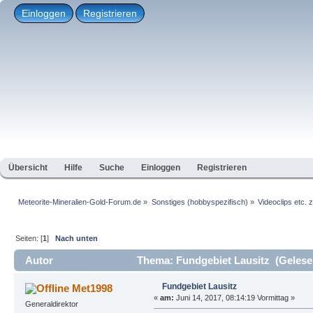
Einloggen
Registrieren
Übersicht
Hilfe
Suche
Einloggen
Registrieren
Meteorite-Mineralien-Gold-Forum.de
»
Sonstiges (hobbyspezifisch)
»
Videoclips etc.
Seiten: [
1
]
Nach unten
Autor
Thema: Fundgebiet Lausitz (Gelese
Fundgebiet Lausitz
Met1998
«
am:
Juni 14, 2017, 08:14:19 Vormittag »
Generaldirektor