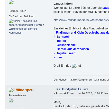
Landschaften:
Wer zu faul ist dicke Bücher über die
Laus
Beiträge: 1822
sollte sich mal kurz in der MDR Mediathek
Ehrfried der Steinfried
http://www.mdr.de/mediathek/fernsehen/
Ein
kleiner
Einblick in das Fundgebiet von
· Findlingen und Klein-Geschiebe aus 
· Bernstein
· Tektite
· Glasschlacke
· Gerölle aus dem Süden
· Tagebauseen
· usw.
Gruß Ehrfried
Der Mensch hat die Fähigkeit zur Vorahnung un
Re: Fundgebiet Lausitz
speul
«
Antwort #1 am:
Juni 14, 2017, 16:01:41 Nac
Foren-Veteran
Moin,
Danke für den Tip, habe mir gerade die S