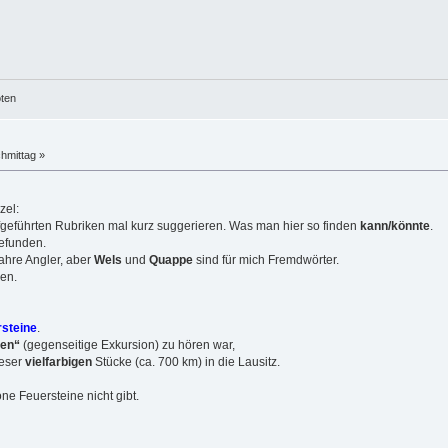
öten
hmittag »
geführten Rubriken mal kurz suggerieren. Was man hier so finden
kann/könnte
.
gefunden.
Jahre Angler, aber
Wels
und
Quappe
sind für mich Fremdwörter.
en.
steine
.
pen“
(gegenseitige Exkursion) zu hören war,
ieser
vielfarbigen
Stücke (ca. 700 km) in die Lausitz.
ne Feuersteine nicht gibt.