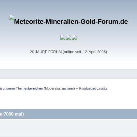
20 JAHRE FORUM (online seit: 12. April 2006)
 zu unseren Themenbereichen
(Moderator:
ganimet
) »
Fundgebiet Lausitz
n 7060 mal)