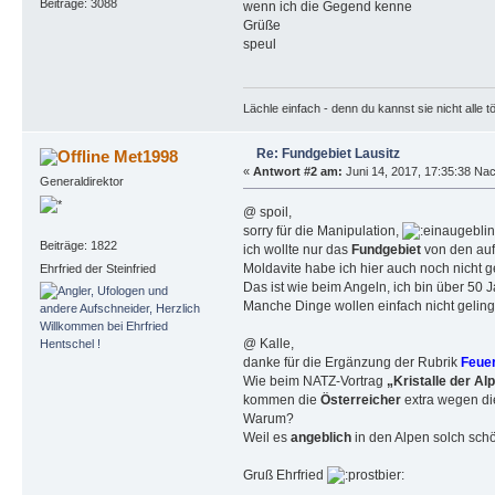
Beiträge: 3088
wenn ich die Gegend kenne
Grüße
speul
Lächle einfach - denn du kannst sie nicht alle t
Re: Fundgebiet Lausitz
Met1998
«
Antwort #2 am:
Juni 14, 2017, 17:35:38 Nac
Generaldirektor
@ spoil,
sorry für die Manipulation,
Beiträge: 1822
ich wollte nur das
Fundgebiet
von den auf
Moldavite habe ich hier auch noch nicht 
Ehrfried der Steinfried
Das ist wie beim Angeln, ich bin über 50 
Manche Dinge wollen einfach nicht geling
@ Kalle,
danke für die Ergänzung der Rubrik
Feuer
Wie beim NATZ-Vortrag
„Kristalle der Al
kommen die
Österreicher
extra wegen d
Warum?
Weil es
angeblich
in den Alpen solch schö
Gruß Ehrfried