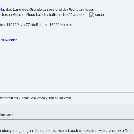
itz
, das
Land des Grundwassers und der Wölfe,
zu lesen,
 diesen Beitrag,
Neue Landschaften
(Teil 1) ansehen:
video-113722_zc-7748e51b_zs-1638fa4e.html
:
dem Norden
d er reift mit Geduld, wie Whisky, Käse und Wein!
hmittag »
endung reingezogen. Ich dachte, da kommt auch was zu den Moldaviten, wie Dein Be