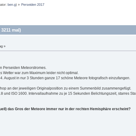
ator:
ben.g
) »
Perseiden 2017
 3211 mal)
ag »
en Perseiden Meteorstromes.
s Wetter war zum Maximum leider nicht optimal.
4. August in nur 3 Stunden ganze 17 schöne Meteore fotografisch einzufangen.
hop an der jeweiligen Originalposition zu einem Summenbild zusammengefügt.
 und ISO 1600. Intervallaufnahme zu je 15 Sekunden Belichtungszeit, starres Stat
ell) das Gros der Meteore immer nur in der rechten Hemisphäre erscheint?