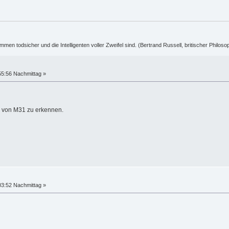
ummen todsicher und die Intelligenten voller Zweifel sind. (Bertrand Russell, britischer Philos
55:56 Nachmittag »
lb von M31 zu erkennen.
03:52 Nachmittag »