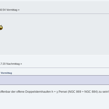
6:54 Vormittag »
17:20 Nachmittag »
 Vormittag
int offenbar der offene Doppelsternhaufen h + χ Persei (NGC 869 + NGC 884) zu sein!