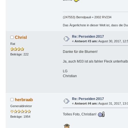
(247553) Berndpauli = 2002 RV234
Das Ärgerlichste in dieser Welt ist, dass die D
Re: Perseiden 2017
Chrisl
«
Antwort #3 am:
August 30, 2017, 12:
Rat
Danke für die Blumen!
Beiträge: 222
Ja, auch M33 ist als fahler Fleck unterha
LG
Christian
Re: Perseiden 2017
herbraab
«
Antwort #4 am:
August 31, 2017, 13:
Generaldirektor
Tolles Foto, Christian!
Beiträge: 1954