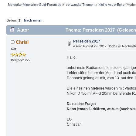
Meteorite-Mineralien-Gold-Forum.de
»
verwandte Themen
»
kleine Astro-Ecke
(Moder
Seiten: [
1
]
Nach unten
Autor
Thema: Perseiden 2017 (Gelesen
Perseiden 2017
Chrisl
«
am:
August 29, 2017, 15:23:26 Nachmitt
Rat
Hallo,
Beiträge: 222
anbei mein Radiantenbild des diesjährig
Leider störte heuer der Mond und auch da
Dennoch gelang es mir, vom 13. auf den 1
Die einzelnen Meteore wurden mit Photos
Nikon D750 mit AF-S 20mm bei Blende f/1.8
Dazu eine Frage:
Kann jemand erklären, warum (auch visu
LG
Christian