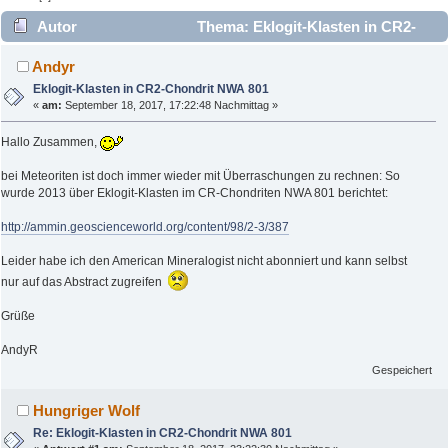
Autor
Thema: Eklogit-Klasten in CR2-
Chondrit NWA 801 (Gelesen 2770 mal)
Andyr
Eklogit-Klasten in CR2-Chondrit NWA 801
«
am:
September 18, 2017, 17:22:48 Nachmittag »
Hallo Zusammen,
bei Meteoriten ist doch immer wieder mit Überraschungen zu rechnen: So
wurde 2013 über Eklogit-Klasten im CR-Chondriten NWA 801 berichtet:
http://ammin.geoscienceworld.org/content/98/2-3/387
Leider habe ich den American Mineralogist nicht abonniert und kann selbst
nur auf das Abstract zugreifen
Grüße
AndyR
Gespeichert
Hungriger Wolf
Re: Eklogit-Klasten in CR2-Chondrit NWA 801