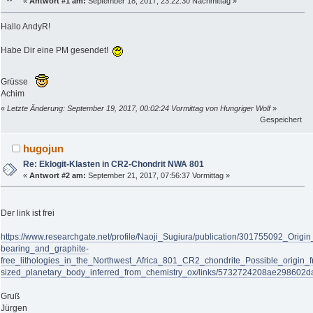
«
Antwort #1 am:
September 18, 2017, 23:22:30 Nachmittag »
Hallo AndyR!
Habe Dir eine PM gesendet!
Grüsse
Achim
«
Letzte Änderung: September 19, 2017, 00:02:24 Vormittag von Hungriger Wolf
»
Gespeichert
hugojun
Re: Eklogit-Klasten in CR2-Chondrit NWA 801
«
Antwort #2 am:
September 21, 2017, 07:56:37 Vormittag »
Der link ist frei
https://www.researchgate.net/profile/Naoji_Sugiura/publication/301755092_Origin
bearing_and_graphite-
free_lithologies_in_the_Northwest_Africa_801_CR2_chondrite_Possible_origin
sized_planetary_body_inferred_from_chemistry_ox/links/5732724208ae298602d
Gruß
Jürgen