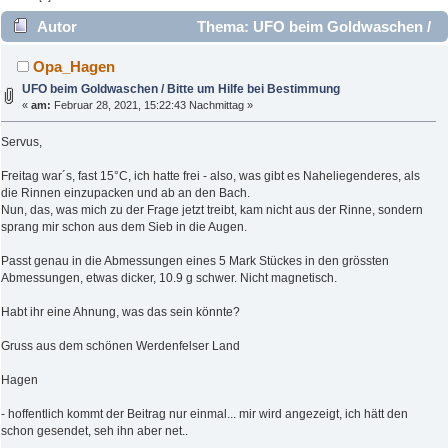
Autor
Thema: UFO beim Goldwaschen /
Bitte um Hilfe bei Bestimmung (Gelesen 5597 mal)
Opa_Hagen
UFO beim Goldwaschen / Bitte um Hilfe bei Bestimmung
«
am:
Februar 28, 2021, 15:22:43 Nachmittag »
Servus,
Freitag war´s, fast 15°C, ich hatte frei - also, was gibt es Naheliegenderes, als
die Rinnen einzupacken und ab an den Bach.
Nun, das, was mich zu der Frage jetzt treibt, kam nicht aus der Rinne, sondern
sprang mir schon aus dem Sieb in die Augen.
Passt genau in die Abmessungen eines 5 Mark Stückes in den grössten
Abmessungen, etwas dicker, 10.9 g schwer. Nicht magnetisch.
Habt ihr eine Ahnung, was das sein könnte?
Gruss aus dem schönen Werdenfelser Land
Hagen
- hoffentlich kommt der Beitrag nur einmal... mir wird angezeigt, ich hätt den
schon gesendet, seh ihn aber net..