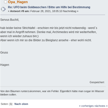
Opa_Hagen
Re: UFO beim Goldwaschen / Bitte um Hilfe bei Bestimmung
«
Antwort #9 am:
Februar 28, 2021, 18:05:10 Nachmittag »
Servus Buchit,
hab leider keine Strichtafel - erschien mir bis jetzt nicht notwendig - werd´s
aber mal in Angriff nehmen. Denke mal, Archimedes wird mir weiterhelfen,
wenn ich wieder zuhaus bin;)
Aber wenn ich mir so die Bilder zu Bleiglanz ansehe - eher wohl nicht.
Gruss
Hagen
Gespeichert
Von den Bäumen runterzukommen, war ein Fehler. Eigentlich hätte man sogar im Wasser
bleiben sollen.
Seiten: [
1
]
Nach oben
« vorheriges
nächstes »