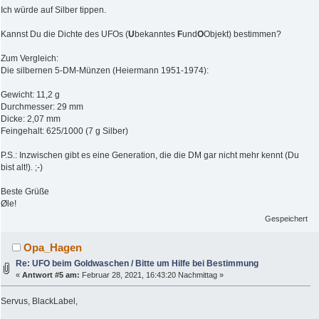
Ich würde auf Silber tippen.
Kannst Du die Dichte des UFOs (
U
bekanntes
F
und
O
Objekt) bestimmen?
Zum Vergleich:
Die silbernen 5-DM-Münzen (Heiermann 1951-1974):
Gewicht: 11,2 g
Durchmesser: 29 mm
Dicke: 2,07 mm
Feingehalt: 625/1000 (7 g Silber)
P.S.: Inzwischen gibt es eine Generation, die die DM gar nicht mehr kennt (Du
bist alt!). ;-)
Beste Grüße
Øle!
Gespeichert
Opa_Hagen
Re: UFO beim Goldwaschen / Bitte um Hilfe bei Bestimmung
«
Antwort #5 am:
Februar 28, 2021, 16:43:20 Nachmittag »
Servus, BlackLabel,