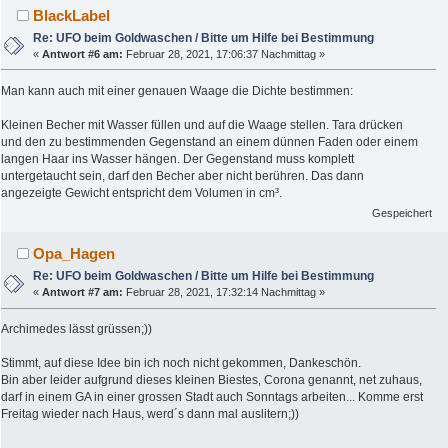
BlackLabel
Re: UFO beim Goldwaschen / Bitte um Hilfe bei Bestimmung
«
Antwort #6 am:
Februar 28, 2021, 17:06:37 Nachmittag »
Man kann auch mit einer genauen Waage die Dichte bestimmen:
Kleinen Becher mit Wasser füllen und auf die Waage stellen. Tara drücken
und den zu bestimmenden Gegenstand an einem dünnen Faden oder einem
langen Haar ins Wasser hängen. Der Gegenstand muss komplett
untergetaucht sein, darf den Becher aber nicht berühren. Das dann
angezeigte Gewicht entspricht dem Volumen in cm³.
Gespeichert
Opa_Hagen
Re: UFO beim Goldwaschen / Bitte um Hilfe bei Bestimmung
«
Antwort #7 am:
Februar 28, 2021, 17:32:14 Nachmittag »
Archimedes lässt grüssen;))
Stimmt, auf diese Idee bin ich noch nicht gekommen, Dankeschön.
Bin aber leider aufgrund dieses kleinen Biestes, Corona genannt, net zuhaus,
darf in einem GA in einer grossen Stadt auch Sonntags arbeiten... Komme erst
Freitag wieder nach Haus, werd´s dann mal auslitern;))