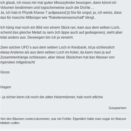
ich glaub, ich muss mir mal guten Messzylinder besorgen, dann könnt ich
Volumen bestimmen und logischerweise auch die Dichte....
Ja, ich hab in Physik Klasse 7 aufgepasst;))) Nix für ungut, ja, ich weiss, dass
das für manche Mitbürger wie "Raketenwissenschaft" klingt...
Ich häng mal noch ein Bild von einem Stück ran, kam aus dem selben Loch,
scheint das gleiche Metall zu sein (ich tippe auch auf gediegenes), sieht aber
total anders aus. Deswegen bin ich ja verwirrt.
Zwei solcher UFO´s aus dem selben Loch in Kiesbank, ist ja schliesslich
etwas Anderes als aus dem selben Loch im Acker, da kann man ja auf
Zusammenhänge schliessen, aber diese Stückchen hat das Wasser von
irgendwo mitgebracht
Gruss
Hagen
- ja sicher kenn ick noch die alten Heiermänner, hab noch etliche
Gespeichert
Von den Bäumen runterzukommen, war ein Fehler. Eigentlich hätte man sogar im Wasser
bleiben sollen.