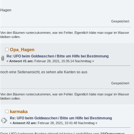
Hagen
Gespeichert
Von den Bäumen runterzukommen, war ein Fehler. Eigentlich hätte man sogar im Wasser
bleiben sollen.
Opa_Hagen
Re: UFO beim Goldwaschen / Bitte um Hilfe bei Bestimmung
«
Antwort #1 am:
Februar 28, 2021, 15:35:14 Nachmittag »
noch eine Seitenansicht, es sehen alle Kanten so aus
Gespeichert
Von den Bäumen runterzukommen, war ein Fehler. Eigentlich hätte man sogar im Wasser
bleiben sollen.
karmaka
Re: UFO beim Goldwaschen / Bitte um Hilfe bei Bestimmung
«
Antwort #2 am:
Februar 28, 2021, 15:41:48 Nachmittag »
Dein
UFO (unknown floating object)
ist keine Landefähre von
1I/ʻOumuamua
,