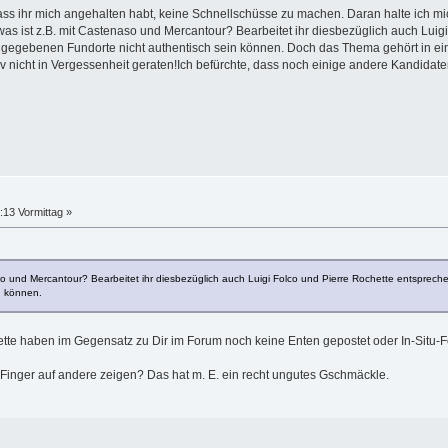
ass ihr mich angehalten habt, keine Schnellschüsse zu machen. Daran halte ich mic
was ist z.B. mit Castenaso und Mercantour? Bearbeitet ihr diesbezüglich auch Lui
ie angegebenen Fundorte nicht authentisch sein können. Doch das Thema gehört i
initiv nicht in Vergessenheit geraten!Ich befürchte, dass noch einige andere Kandida
:13 Vormittag »
so und Mercantour? Bearbeitet ihr diesbezüglich auch Luigi Folco und Pierre Rochette entsprechen
n können.
ette haben im Gegensatz zu Dir im Forum noch keine Enten gepostet oder In-Situ-Fo
 Finger auf andere zeigen? Das hat m. E. ein recht ungutes Gschmäckle.