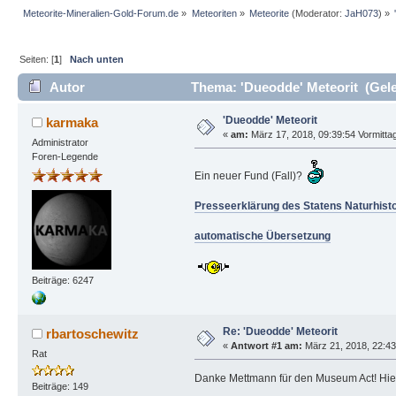
Meteorite-Mineralien-Gold-Forum.de
»
Meteoriten
»
Meteorite
(Moderator:
JaH073
) »
Seiten: [
1
]
Nach unten
Autor
Thema: 'Dueodde' Meteorit (Gele
'Dueodde' Meteorit
karmaka
«
am:
März 17, 2018, 09:39:54 Vormitta
Administrator
Foren-Legende
Ein neuer Fund (Fall)?
Presseerklärung des Statens Naturhis
automatische Übersetzung
Beiträge: 6247
Re: 'Dueodde' Meteorit
rbartoschewitz
«
Antwort #1 am:
März 21, 2018, 22:43
Rat
Danke Mettmann für den Museum Act! Hier w
Beiträge: 149