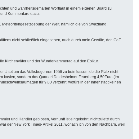
im echten und wahrheitsgemäßen Wortlaut in einem eigenen Board zu
en und Kommentare dazu.
TE Meteoritengesetzgebung der Welt, nämlich die von Swaziland,
 hättens nicht schließlich eingesehen, auch durch mein Gewüte, den CoE
f die Kirchenväter und der Wunderkammerad auf den Epikur.
richtet um das Volksbegehren 1956 zu beinflussen, ob die Pfalz nicht
0Euro kosten, sondern das Quarterl Deidesheimer Feuerberg 4,50Euro (im
Wildschweinsaumagen für 9,80 verzehrt, wofürs in der Innenstadt keinen
mmler und Händler geblosen, Vernunft ist eingekehrt, nichtzuletzt durch
k war der New York Times- Artikel 2011, wonach ich von den Nachbarn, weil