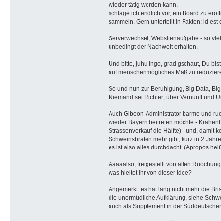
wieder tätig werden kann,
schlage ich endlich vor, ein Board zu erö
sammeln. Gern unterteilt in Fakten: id e
Serverwechsel, Websitenaufgabe - so viel
unbedingt der Nachwelt erhalten.
Und bitte, juhu Ingo, grad gschaut, Du b
auf menschenmögliches Maß zu reduziere
So und nun zur Beruhigung, Big Data, Big B
Niemand sei Richter; über Vernunft und U
Auch Gibeon-Administrator barme und ruoc
wieder Bayern beitreten möchte - Krähenbe
Strassenverkauf die Hälfte) - und, damit
Schweinsbraten mehr gibt, kurz in 2 Jahren 
es ist also alles durchdacht. (Apropos heiß
Aaaaalso, freigestellt von allen Ruochu
was hieltet ihr von dieser Idee?
Angemerkt: es hat lang nicht mehr die Bri
die unermüdliche Aufklärung, siehe Schwei
auch als Supplement in der Süddeutschen