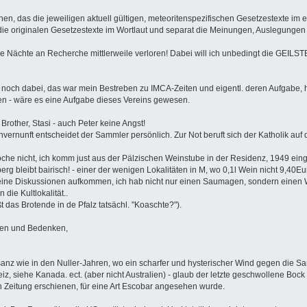
ffnen, das die jeweiligen aktuell gültigen, meteoritenspezifischen Gesetzestexte 
st die originalen Gesetzestexte im Wortlaut und separat die Meinungen, Auslegung
e Nächte an Recherche mittlerweile verloren! Dabei will ich unbedingt die GEILS
ist noch dabei, das war mein Bestreben zu IMCA-Zeiten und eigentl. deren Aufgabe,
n - wäre es eine Aufgabe dieses Vereins gewesen.
rother, Stasi - auch Peter keine Angst!
nvernunft entscheidet der Sammler persönlich. Zur Not beruft sich der Katholik au
he nicht, ich komm just aus der Pälzischen Weinstube in der Residenz, 1949 einge
rg bleibt bairisch! - einer der wenigen Lokalitäten in M, wo 0,1l Wein nicht 9,4
 keine Diskussionen aufkommen, ich hab nicht nur einen Saumagen, sondern einen 
die Kultlokalität..
t das Brotende in de Pfalz tatsächl. "Koaschte?").
ngen und Bedenken,
sanz wie in den Nuller-Jahren, wo ein scharfer und hysterischer Wind gegen die Sa
z, siehe Kanada. ect. (aber nicht Australien) - glaub der letzte geschwollene Boc
 Zeitung erschienen, für eine Art Escobar angesehen wurde.