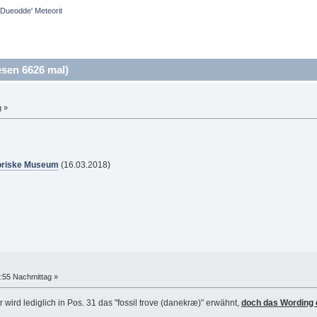
'Dueodde' Meteorit
sen 6626 mal)
g »
toriske Museum
(16.03.2018)
:55 Nachmittag »
ird lediglich in Pos. 31 das "fossil trove (danekræ)" erwähnt,
doch das Wording d