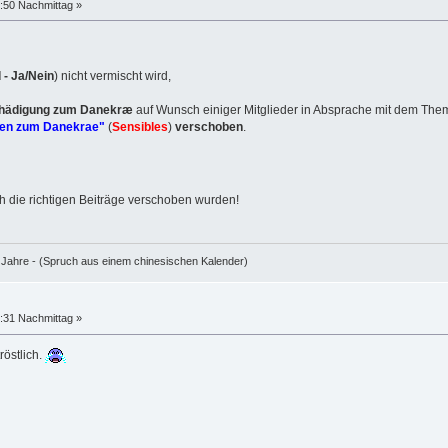
:50 Nachmittag »
- Ja/Nein
) nicht vermischt wird,
chädigung zum Danekræ
auf Wunsch einiger Mitglieder in Absprache mit dem Them
gen zum Danekrae"
(
Sensibles
)
verschoben
.
h die richtigen Beiträge verschoben wurden!
e Jahre - (Spruch aus einem chinesischen Kalender)
:31 Nachmittag »
röstlich.