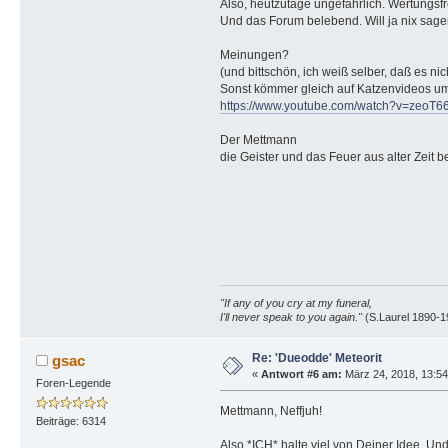
Also, heutzutage ungefährlich. Wertungsfr
Und das Forum belebend. Will ja nix sagen,
Meinungen?
(und bittschön, ich weiß selber, daß es ni
Sonst kömmer gleich auf Katzenvideos ums
https://www.youtube.com/watch?v=zeoT
Der Mettmann
die Geister und das Feuer aus alter Zeit
"If any of you cry at my funeral,
I'll never speak to you again."
(S.Laurel 1890-1
Re: 'Dueodde' Meteorit
gsac
«
Antwort #6 am:
März 24, 2018, 13:54
Foren-Legende
Mettmann, Neffjuh!
Beiträge: 6314
Also *ICH* halte viel von Deiner Idee. U