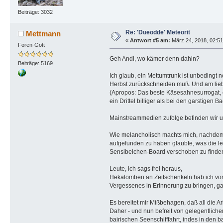
Beiträge: 3032
Re: 'Dueodde' Meteorit
Mettmann
«
Antwort #5 am:
März 24, 2018, 02:51
Foren-Gott
Geh Andi, wo kämer denn dahin?
Beiträge: 5169
Ich glaub, ein Mettumtrunk ist unbedingt 
Herbst zurückschneiden muß. Und am lieb
(Apropos: Das beste Käsesahnesurrogat, ei
ein Drittel billiger als bei den garstigen 
Mainstreammedien zufolge befinden wir un
Wie melancholisch machts mich, nachdem 
aufgefunden zu haben glaubte, was die l
Sensibelchen-Board verschoben zu finden
Leute, ich sags frei heraus,
Hekatomben an Zeitschenkeln hab ich vo
Vergessenes in Erinnerung zu bringen, g
Es bereitet mir Mißbehagen, daß all die A
Daher - und nun befreit von gelegentliche
bairischen Seenschifffahrt, indes in den