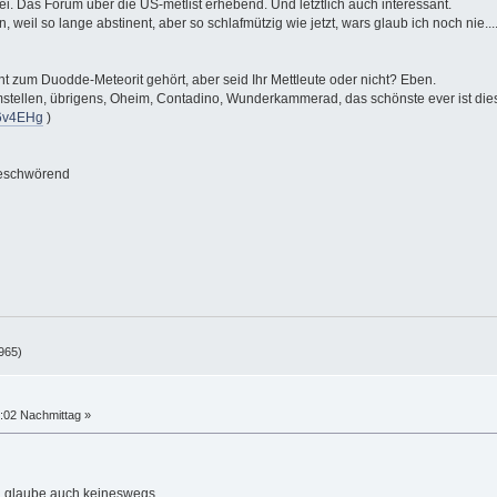
ei. Das Forum über die US-metlist erhebend. Und letztlich auch interessant.
 weil so lange abstinent, aber so schlafmützig wie jetzt, wars glaub ich noch nie...
cht zum Duodde-Meteorit gehört, aber seid Ihr Mettleute oder nicht? Eben.
tellen, übrigens, Oheim, Contadino, Wunderkammerad, das schönste ever ist dies 
66v4EHg
)
 beschwörend
965)
:02 Nachmittag »
nd glaube auch keineswegs,