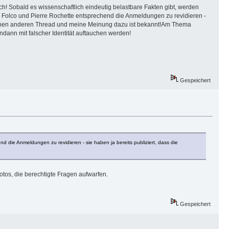
h! Sobald es wissenschaftlich eindeutig belastbare Fakten gibt, werden
gi Folco und Pierre Rochette entsprechend die Anmeldungen zu revidieren -
n einen anderen Thread und meine Meinung dazu ist bekannt!Am Thema
tendann mit falscher Identität auftauchen werden!
Gespeichert
d die Anmeldungen zu revidieren - sie haben ja bereits publiziert, dass die
tos, die berechtigte Fragen aufwarfen.
Gespeichert