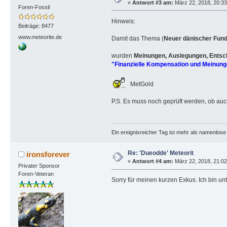
«
Antwort #3 am:
März 22, 2018, 20:33
Foren-Fossil
Hinweis:
Beiträge: 8477
www.meteorite.de
Damit das Thema (
Neuer dänischer Fund 
wurden
Meinungen, Auslegungen, Ents
"Finanzielle Kompensation und Meinun
MetGold
P.S. Es muss noch geprüft werden, ob auc
Ein ereignisreicher Tag ist mehr als namenlos
Re: 'Dueodde' Meteorit
ironsforever
«
Antwort #4 am:
März 22, 2018, 21:02
Privater Sponsor
Foren-Veteran
Sorry für meinen kurzen Exkus. Ich bin unt