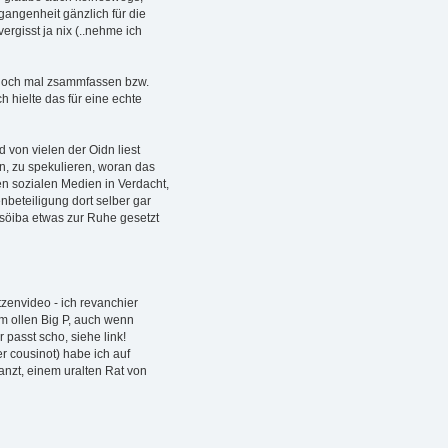
rgangenheit gänzlich für die
ergisst ja nix (..nehme ich
 noch mal zsammfassen bzw.
h hielte das für eine echte
 von vielen der Oidn liest
n, zu spekulieren, woran das
uen sozialen Medien in Verdacht,
nbeteiligung dort selber gar
söiba etwas zur Ruhe gesetzt
zenvideo - ich revanchier
m ollen Big P, auch wenn
r passt scho, siehe link!
 cousinot) habe ich auf
nzt, einem uralten Rat von