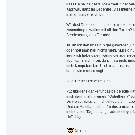
dass Deine vielgestaltige Arbeit in der Ve
Katz war, ganz im Gegenteil. Das Internet v
mal an, naiv wie ich bin..).
Würdest Du es denn hier, oder wo sonst,
zsammtragen wollen mit all den Texten? Ic
Bereicherung des Forums!
Ja, ansonsten ist es ruhiger geworden, und
oder hört man hier nichts mehr. Müssig nu
liegt - ich habe da ein wenig die sog. ne
aber kann mich irren, da ich mangels Eige
nicht kompetent bin. Und mich ansonsten 
habe, wie man so sagt...
Lass Deine Idee wachsen!
PS: übrigens danke für das beigelegte Kat
mich dann mal mit einem "Osterthema" vo
Du weisst, dass ich nicht gläubig bin - abe
Und ein Apfelbäumchen (malus purpurroter
meine alten Tage auch gerade noch gepfla
HvD folgend...
Oheim