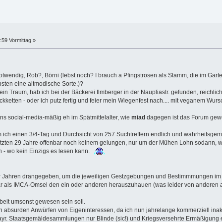
:59 Vormittag »
notwendig, Rob?, Börni (lebst noch? I brauch a Pfingstrosen als Stamm, die im Gar
sten eine altmodische Sorte.)?
n Traum, hab ich bei der Bäckerei Ilmberger in der Naupliastr. gefunden, reichlich
Backketten - oder ich putz fertig und feier mein Wiegenfest nach.... mit veganem Wurs
s social-media-mäßig eh im Spätmittelalter, wie
miad
dagegen ist das Forum gewo
ich einen 3/4-Tag und Durchsicht von 257 Suchtreffern endlich und wahrheitsgem
etzten 29 Jahre offenbar noch keinem gelungen, nur um der Mühen Lohn sodann, w
 - wo kein Einzigs es lesen kann.
r Jahren drangegeben, um die jeweiligen Gestzgebungen und Bestimmmungen im W
ar als IMCA-Omsel den ein oder anderen herauszuhauen (was leider von anderen au
rbeit umsonst gewesen sein soll.
n absurden Anwürfen von Eigeninteressen, da ich nun jahrelange kommerziell inakti
 bayr. Staatsgemäldesammlungen nur Blinde (sic!) und Kriegsversehrte Ermäßigung 