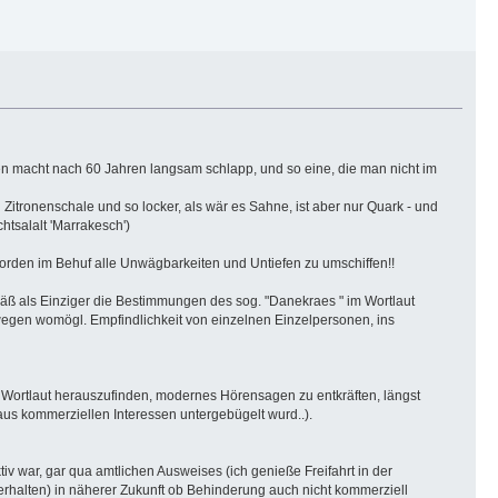
ten macht nach 60 Jahren langsam schlapp, und so eine, die man nicht im
 Zitronenschale und so locker, als wär es Sahne, ist aber nur Quark - und
chtsalalt 'Marrakesch')
rden im Behuf alle Unwägbarkeiten und Untiefen zu umschiffen!!
äß als Einziger die Bestimmungen des sog. "Danekraes " im Wortlaut
egen womögl. Empfindlichkeit von einzelnen Einzelpersonen, ins
ortlaut herauszufinden, modernes Hörensagen zu entkräften, längst
s kommerziellen Interessen untergebügelt wurd..).
v war, gar qua amtlichen Ausweises (ich genieße Freifahrt in der
erhalten) in näherer Zukunft ob Behinderung auch nicht kommerziell