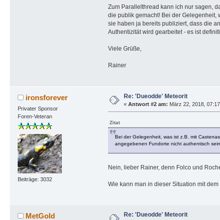
Zum Parallelthread kann ich nur sagen, d
die publik gemacht! Bei der Gelegenheit, 
sie haben ja bereits publiziert, dass d
Authentizität wird gearbeitet - es ist def
Viele Grüße,
Rainer
Re: 'Dueodde' Meteorit
ironsforever
«
Antwort #2 am:
März 22, 2018, 07:17
Privater Sponsor
Foren-Veteran
Zitat
Bei der Gelegenheit, was ist z.B. mit Castena
angegebenen Fundorte nicht authentisch sei
Nein, lieber Rainer, denn Folco und Roch
Beiträge: 3032
Wie kann man in dieser Situation mit dem
Re: 'Dueodde' Meteorit
MetGold