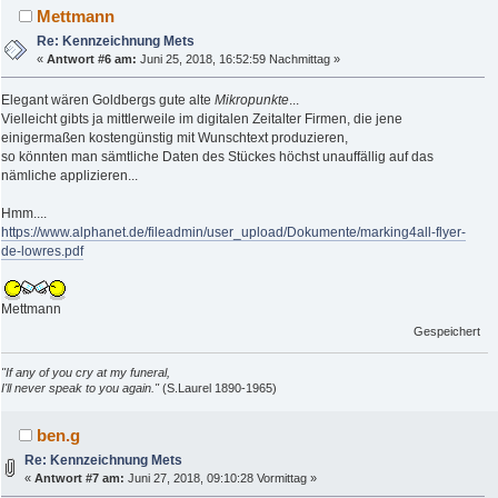
Mettmann
Re: Kennzeichnung Mets
«
Antwort #6 am:
Juni 25, 2018, 16:52:59 Nachmittag »
Elegant wären Goldbergs gute alte
Mikropunkte
...
Vielleicht gibts ja mittlerweile im digitalen Zeitalter Firmen, die jene
einigermaßen kostengünstig mit Wunschtext produzieren,
so könnten man sämtliche Daten des Stückes höchst unauffällig auf das
nämliche applizieren...
Hmm....
https://www.alphanet.de/fileadmin/user_upload/Dokumente/marking4all-flyer-
de-lowres.pdf
Mettmann
Gespeichert
"If any of you cry at my funeral,
I'll never speak to you again."
(S.Laurel 1890-1965)
ben.g
Re: Kennzeichnung Mets
«
Antwort #7 am:
Juni 27, 2018, 09:10:28 Vormittag »