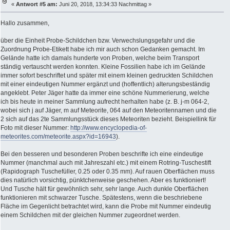
«
Antwort #5 am:
Juni 20, 2018, 13:34:33 Nachmittag »
Hallo zusammen,
über die Einheit Probe-Schildchen bzw. Verwechslungsgefahr und die
Zuordnung Probe-Etikett habe ich mir auch schon Gedanken gemacht. Im
Gelände hatte ich damals hunderte von Proben, welche beim Transport
ständig vertauscht werden konnten. Kleine Fossilien habe ich im Gelände
immer sofort beschriftet und später mit einem kleinen gedruckten Schildchen
mit einer eindeutigen Nummer ergänzt und (hoffentlich) alterungsbeständig
angeklebt. Peter Jäger hatte da immer eine schöne Nummerierung, welche
ich bis heute in meiner Sammlung aufrecht herhalten habe (z. B. j-m 064-2,
wobei sich j auf Jäger, m auf Meteorite, 064 auf den Meteoritennamen und die
2 sich auf das 2te Sammlungsstück dieses Meteoriten bezieht. Beispiellink für
Foto mit dieser Nummer:
http://www.encyclopedia-of-
meteorites.com/meteorite.aspx?id=16943
).
Bei den besseren und besonderen Proben beschrifte ich eine eindeutige
Nummer (manchmal auch mit Jahreszahl etc.) mit einem Rotring-Tuschestift
(Rapidograph Tuschefüller, 0.25 oder 0.35 mm). Auf rauen Oberflächen muss
dies natürlich vorsichtig, pünktchenweise geschehen. Aber es funktioniert!
Und Tusche hält für gewöhnlich sehr, sehr lange. Auch dunkle Oberflächen
funktionieren mit schwarzer Tusche. Spätestens, wenn die beschriebene
Fläche im Gegenlicht betrachtet wird, kann die Probe mit Nummer eindeutig
einem Schildchen mit der gleichen Nummer zugeordnet werden.