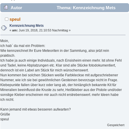
Autor
Thema: Kennzeichnung Mets
(Gelesen 4276 mal)
speul
Kennzeichnung Mets
«
am:
Juni 19, 2018, 21:10:53 Nachmittag »
Moin,
ich hab´ da mal ein Problem:
Wie kennzeichnet Ihr Eure Meteoriten in der Sammlung, also jetzt rein
praktisch.
Ich habe ja auch einige Individuals, nach Ensisheim einen mehr. Ist ohne Fehl
und Tadel, keine Abplatzungen etc. Klar sind alle Stücke fotodokumentiert,
dennoch ist ein Label am Stück für mich wünschenswert.
Nun kommen bei solchen Stücken weiße Farbkleckse mit aufgeschriebener
Nummer, wie ich sie bei gewöhnlichen Gesteinen bevorzuge nicht in Frage.
Klebepunkte fallen über kurz oder lang ab, der hinlänglich bekannte Kit für
Mineralien beeinflusst die Kruste zu sehr, Heißkleber aus der Pistole und/oder
sonstige Kleber erscheinen mir auch nicht erstrebenswert. mehr Ideen habe
ich nicht.
Kann jemand mit etwas besseren aufwarten?
Grüße
speul
Gespeichert