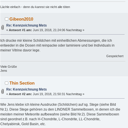
Lächle einfach - denn du kannst sie nicht alle töten
Gibeon2010
Re: Kennzeichnung Mets
«
Antwort #1 am:
Juni 19, 2018, 21:24:06 Nachmittag »
Ich drucke mir kleine Schildchen mit einheitlichen Abmessungen, die ich
entweder in die Dosen mit reinpacke oder laminiere und bei Individuals in
meiner Vitrine davor lege.
Gespeichert
Viele Grüße
Jens
Thin Section
Re: Kennzeichnung Mets
«
Antwort #2 am:
Juni 19, 2018, 21:50:31 Nachmittag »
Wie Jens klebe ich kleine Ausdrucke (Schildchen) auf sg. Stege (siehe Bild
Nr.1). Diese Stege gehören zu den LINDNER Sammelboxen, in denen ich die
meisten meiner Meteorite aufbewahre (siehe Bild Nr.2). Diese Sammelboxen
sind geordnet z.B. nach H-Chondrite, L-Chondrite, LL-Chondrite,
Chelyabinsk, Gold Basin, etc.