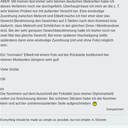
ABER: Mit meinen fast immer sehr kleinen deutschen Meteoriten habe ich
dieses Verfahren noch nie durchgeführt. Überhaupt traue ich mich an die z. T.
sehr kleinen Proben nur mit äußerster Vorsicht ran. Eine eindeutige
Zuordnung zwischen Meteorit und Etikett mache ich hier eher über das
Gewicht (Bestimmung des Gewichtes auf 3 Stellen nach dem Komma!) bzw.
dadurch, dass Meteorit und Schildchen in der gleichen Dose / Membrandose
sind. Bei der sehr genauen Gewichtsbestimmung hatte ich bisher noch nie
zwei Mal das gleiche Gewicht. Bei einer späteren Nachwägung sollte
spätestens dann eine eindeutige Zuordnung (mit und ohne Foto) möglich
sein.
Ein "normales" Etikett mit einem Foto auf der Rückseite funktioniert bei
meinen Moldaviten übrigens sehr gut!
Viele Grüße
Olli
ps.
Die Nummern auf dem Ausschnitt der Fototafel (aus meiner Diplomarbeit)
sollen zur Anschauung dienen. Bei schönen Stücken habe ich die Nummer
klein und auf der uninteressantesten Seite aufgeschrieben
Gespeichert
Everything should be made as simple as possible, but not simpler. A. Einstein