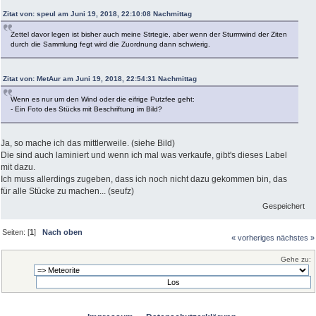
Zitat von: speul am Juni 19, 2018, 22:10:08 Nachmittag
Zettel davor legen ist bisher auch meine Strtegie, aber wenn der Sturmwind der Ziten
durch die Sammlung fegt wird die Zuordnung dann schwierig.
Zitat von: MetAur am Juni 19, 2018, 22:54:31 Nachmittag
Wenn es nur um den Wind oder die eifrige Putzfee geht:
- Ein Foto des Stücks mit Beschriftung im Bild?
Ja, so mache ich das mittlerweile. (siehe Bild)
Die sind auch laminiert und wenn ich mal was verkaufe, gibt's dieses Label
mit dazu.
Ich muss allerdings zugeben, dass ich noch nicht dazu gekommen bin, das
für alle Stücke zu machen... (seufz)
Gespeichert
Seiten: [
1
]
Nach oben
« vorheriges
nächstes »
Gehe zu: