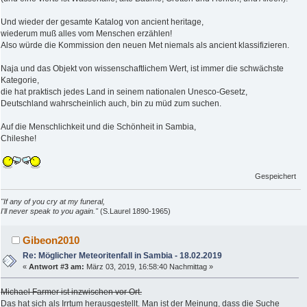
Und wieder der gesamte Katalog von ancient heritage,
wiederum muß alles vom Menschen erzählen!
Also würde die Kommission den neuen Met niemals als ancient klassifizieren.
Naja und das Objekt von wissenschaftlichem Wert, ist immer die schwächste
Kategorie,
die hat praktisch jedes Land in seinem nationalen Unesco-Gesetz,
Deutschland wahrscheinlich auch, bin zu müd zum suchen.
Auf die Menschlichkeit und die Schönheit in Sambia,
Chileshe!
Gespeichert
"If any of you cry at my funeral,
I'll never speak to you again."
(S.Laurel 1890-1965)
Gibeon2010
Re: Möglicher Meteoritenfall in Sambia - 18.02.2019
«
Antwort #3 am:
März 03, 2019, 16:58:40 Nachmittag »
Michael Farmer ist inzwischen vor Ort.
Das hat sich als Irrtum herausgestellt. Man ist der Meinung, dass die Suche