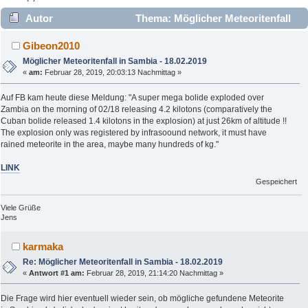
Autor
Thema: Möglicher Meteoritenfall
in Sambia - 18.02.2019 (Gelesen 2811 mal)
Gibeon2010
Möglicher Meteoritenfall in Sambia - 18.02.2019
«
am:
Februar 28, 2019, 20:03:13 Nachmittag »
Auf FB kam heute diese Meldung: "A super mega bolide exploded over
Zambia on the morning of 02/18 releasing 4.2 kilotons (comparatively the
Cuban bolide released 1.4 kilotons in the explosion) at just 26km of altitude !!
The explosion only was registered by infrasoound network, it must have
rained meteorite in the area, maybe many hundreds of kg."
LINK
Gespeichert
Viele Grüße
Jens
karmaka
Re: Möglicher Meteoritenfall in Sambia - 18.02.2019
«
Antwort #1 am:
Februar 28, 2019, 21:14:20 Nachmittag »
Die Frage wird hier eventuell wieder sein, ob mögliche gefundene Meteorite