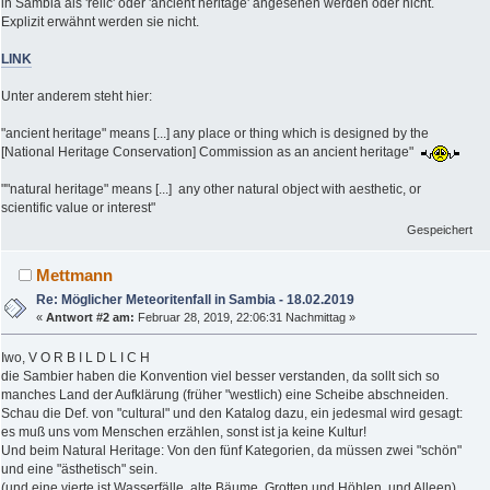
in Sambia als 'relic' oder 'ancient heritage' angesehen werden oder nicht.
Explizit erwähnt werden sie nicht.
LINK
Unter anderem steht hier:
"ancient heritage" means [...] any place or thing which is designed by the
[National Heritage Conservation] Commission as an ancient heritage"
""natural heritage" means [...] any other natural object with aesthetic, or
scientific value or interest"
Gespeichert
Mettmann
Re: Möglicher Meteoritenfall in Sambia - 18.02.2019
«
Antwort #2 am:
Februar 28, 2019, 22:06:31 Nachmittag »
Iwo, V O R B I L D L I C H
die Sambier haben die Konvention viel besser verstanden, da sollt sich so
manches Land der Aufklärung (früher "westlich) eine Scheibe abschneiden.
Schau die Def. von "cultural" und den Katalog dazu, ein jedesmal wird gesagt:
es muß uns vom Menschen erzählen, sonst ist ja keine Kultur!
Und beim Natural Heritage: Von den fünf Kategorien, da müssen zwei "schön"
und eine "ästhetisch" sein.
(und eine vierte ist Wasserfälle, alte Bäume, Grotten und Höhlen, und Alleen).