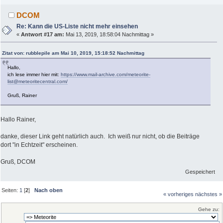
DCOM
Re: Kann die US-Liste nicht mehr einsehen
«
Antwort #17 am:
Mai 13, 2019, 18:58:04 Nachmittag »
Zitat von: rubblepile am Mai 10, 2019, 15:18:52 Nachmittag
Hallo,
ich lese immer hier mit:
https://www.mail-archive.com/meteorite-
list@meteoritecentral.com/
Gruß, Rainer
Hallo Rainer,
danke, dieser Link geht natürlich auch. Ich weiß nur nicht, ob die Beiträge
dort "in Echtzeit" erscheinen.
Gruß, DCOM
Gespeichert
Seiten:
1
[
2
]
Nach oben
« vorheriges
nächstes »
Gehe zu: