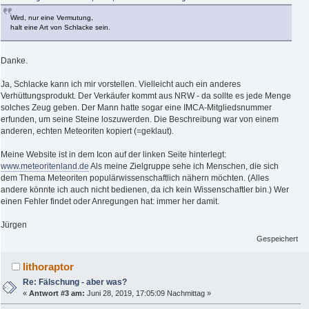
Wird, nur eine Vermutung,
halt eine Art von Schlacke sein.
Danke.
Ja, Schlacke kann ich mir vorstellen. Vielleicht auch ein anderes
Verhüttungsprodukt. Der Verkäufer kommt aus NRW - da sollte es jede Menge
solches Zeug geben. Der Mann hatte sogar eine IMCA-Mitgliedsnummer
erfunden, um seine Steine loszuwerden. Die Beschreibung war von einem
anderen, echten Meteoriten kopiert (=geklaut).
Meine Website ist in dem Icon auf der linken Seite hinterlegt:
www.meteoritenland.de
Als meine Zielgruppe sehe ich Menschen, die sich
dem Thema Meteoriten populärwissenschaftlich nähern möchten. (Alles
andere könnte ich auch nicht bedienen, da ich kein Wissenschaftler bin.) Wer
einen Fehler findet oder Anregungen hat: immer her damit.
Jürgen
Gespeichert
lithoraptor
Re: Fälschung - aber was?
«
Antwort #3 am:
Juni 28, 2019, 17:05:09 Nachmittag »