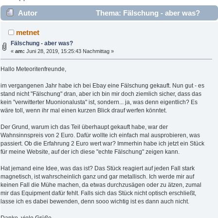
Autor
Thema: Fälschung - aber was?
(Gelesen 2853 mal)
metnet
Fälschung - aber was?
«
am:
Juni 28, 2019, 15:25:43 Nachmittag »
Hallo Meteoritenfreunde,
im vergangenen Jahr habe ich bei Ebay eine Fälschung gekauft. Nun gut - es
stand nicht "Fälschung" dran, aber ich bin mir doch ziemlich sicher, dass das
kein "verwitterter Muonionalusta" ist, sondern... ja, was denn eigentlich? Es
wäre toll, wenn ihr mal einen kurzen Blick drauf werfen könntet.
Der Grund, warum ich das Teil überhaupt gekauft habe, war der
Wahnsinnspreis von 2 Euro. Dafür wollte ich einfach mal ausprobieren, was
passiert. Ob die Erfahrung 2 Euro wert war? Immerhin habe ich jetzt ein Stück
für meine Website, auf der ich diese "echte Fälschung" zeigen kann.
Hat jemand eine Idee, was das ist? Das Stück reagiert auf jeden Fall stark
magnetisch, ist wahrscheinlich ganz und gar metallisch. Ich werde mir auf
keinen Fall die Mühe machen, da etwas durchzusägen oder zu ätzen, zumal
mir das Equipment dafür fehlt. Falls sich das Stück nicht optisch erschließt,
lasse ich es dabei bewenden, denn sooo wichtig ist es dann auch nicht.