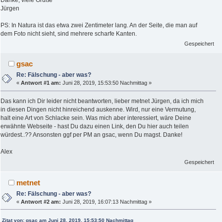
Danke, viele Grüße
Jürgen
PS: In Natura ist das etwa zwei Zentimeter lang. An der Seite, die man auf
dem Foto nicht sieht, sind mehrere scharfe Kanten.
Gespeichert
gsac
Re: Fälschung - aber was?
«
Antwort #1 am:
Juni 28, 2019, 15:53:50 Nachmittag »
Das kann ich Dir leider nicht beantworten, lieber metnet Jürgen, da ich mich
in diesen Dingen nicht hinreichend auskenne. Wird, nur eine Vermutung,
halt eine Art von Schlacke sein. Was mich aber interessiert, wäre Deine
erwähnte Webseite - hast Du dazu einen Link, den Du hier auch teilen
würdest..?? Ansonsten ggf per PM an gsac, wenn Du magst. Danke!
Alex
Gespeichert
metnet
Re: Fälschung - aber was?
«
Antwort #2 am:
Juni 28, 2019, 16:07:13 Nachmittag »
Zitat von: gsac am Juni 28, 2019, 15:53:50 Nachmittag