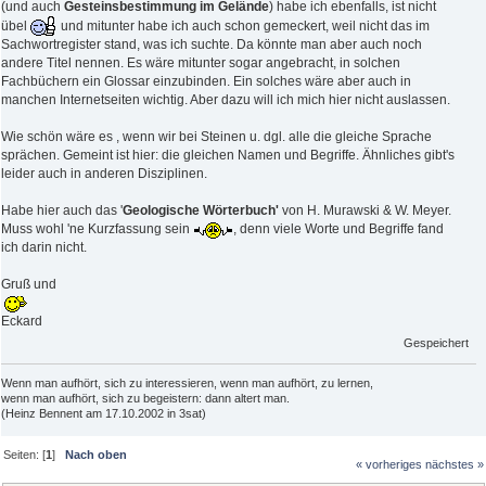
(und auch
Gesteinsbestimmung im Gelände
) habe ich ebenfalls, ist nicht
übel
und mitunter habe ich auch schon gemeckert, weil nicht das im
Sachwortregister stand, was ich suchte. Da könnte man aber auch noch
andere Titel nennen. Es wäre mitunter sogar angebracht, in solchen
Fachbüchern ein Glossar einzubinden. Ein solches wäre aber auch in
manchen Internetseiten wichtig. Aber dazu will ich mich hier nicht auslassen.
Wie schön wäre es , wenn wir bei Steinen u. dgl. alle die gleiche Sprache
sprächen. Gemeint ist hier: die gleichen Namen und Begriffe. Ähnliches gibt's
leider auch in anderen Disziplinen.
Habe hier auch das '
Geologische Wörterbuch'
von H. Murawski & W. Meyer.
Muss wohl 'ne Kurzfassung sein
, denn viele Worte und Begriffe fand
ich darin nicht.
Gruß und
Eckard
Gespeichert
Wenn man aufhört, sich zu interessieren, wenn man aufhört, zu lernen,
wenn man aufhört, sich zu begeistern: dann altert man.
(Heinz Bennent am 17.10.2002 in 3sat)
Seiten: [
1
]
Nach oben
« vorheriges
nächstes »