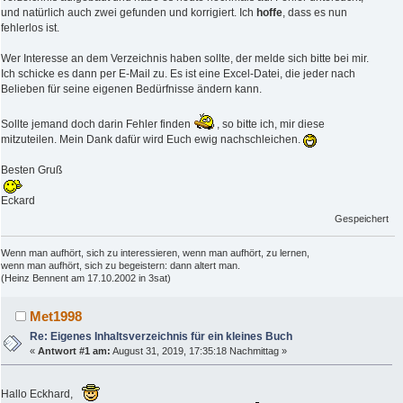
und natürlich auch zwei gefunden und korrigiert. Ich
hoffe
, dass es nun
fehlerlos ist.
Wer Interesse an dem Verzeichnis haben sollte, der melde sich bitte bei mir.
Ich schicke es dann per E-Mail zu. Es ist eine Excel-Datei, die jeder nach
Belieben für seine eigenen Bedürfnisse ändern kann.
Sollte jemand doch darin Fehler finden
, so bitte ich, mir diese
mitzuteilen. Mein Dank dafür wird Euch ewig nachschleichen.
Besten Gruß
Eckard
Gespeichert
Wenn man aufhört, sich zu interessieren, wenn man aufhört, zu lernen,
wenn man aufhört, sich zu begeistern: dann altert man.
(Heinz Bennent am 17.10.2002 in 3sat)
Met1998
Re: Eigenes Inhaltsverzeichnis für ein kleines Buch
«
Antwort #1 am:
August 31, 2019, 17:35:18 Nachmittag »
Hallo Eckhard,