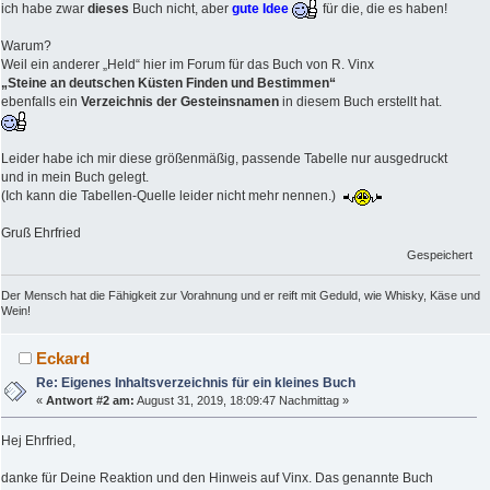
ich habe zwar
dieses
Buch nicht, aber
gute Idee
für die, die es haben!
Warum?
Weil ein anderer „Held“ hier im Forum für das Buch von R. Vinx
„Steine an deutschen Küsten Finden und Bestimmen“
ebenfalls ein
Verzeichnis der Gesteinsnamen
in diesem Buch erstellt hat.
Leider habe ich mir diese größenmäßig, passende Tabelle nur ausgedruckt
und in mein Buch gelegt.
(Ich kann die Tabellen-Quelle leider nicht mehr nennen.)
Gruß Ehrfried
Gespeichert
Der Mensch hat die Fähigkeit zur Vorahnung und er reift mit Geduld, wie Whisky, Käse und
Wein!
Eckard
Re: Eigenes Inhaltsverzeichnis für ein kleines Buch
«
Antwort #2 am:
August 31, 2019, 18:09:47 Nachmittag »
Hej Ehrfried,
danke für Deine Reaktion und den Hinweis auf Vinx. Das genannte Buch