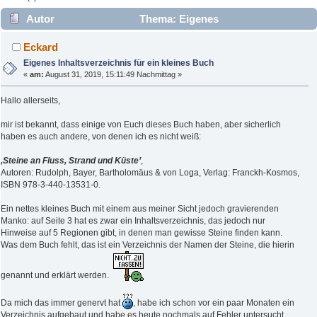
Autor
Thema: Eigenes
Inhaltsverzeichnis für ein kleines Buch (Gelesen 2634 mal)
Eckard
Eigenes Inhaltsverzeichnis für ein kleines Buch
«
am:
August 31, 2019, 15:11:49 Nachmittag »
Hallo allerseits,
mir ist bekannt, dass einige von Euch dieses Buch haben, aber sicherlich
haben es auch andere, von denen ich es nicht weiß:
‚Steine an Fluss, Strand und Küste’
,
Autoren: Rudolph, Bayer, Bartholomäus & von Loga, Verlag: Franckh-Kosmos,
ISBN 978-3-440-13531-0.
Ein nettes kleines Buch mit einem aus meiner Sicht jedoch gravierenden
Manko: auf Seite 3 hat es zwar ein Inhaltsverzeichnis, das jedoch nur
Hinweise auf 5 Regionen gibt, in denen man gewisse Steine finden kann.
Was dem Buch fehlt, das ist ein Verzeichnis der Namen der Steine, die hierin
genannt und erklärt werden.
Da mich das immer genervt hat
, habe ich schon vor ein paar Monaten ein
Verzeichnis aufgebaut und habe es heute nochmals auf Fehler untersucht,