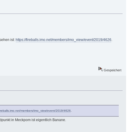
sehen ist:
https://fireballs.imo.net/members/imo_view/event/2019/4626
.
Gespeichert
/fireballs.imo.net/members/imo_view/event/2019/4626
.
dpunkt in Meckpom ist eigentlich Banane.