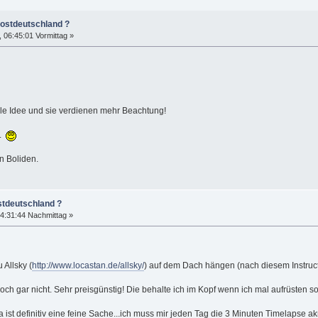
dostdeutschland ?
06:45:01 Vormittag »
lle Idee und sie verdienen mehr Beachtung!
n.
n Boliden.
stdeutschland ?
4:31:44 Nachmittag »
 Allsky (
http://www.locastan.de/allsky/
) auf dem Dach hängen (nach diesem Instruc
noch gar nicht. Sehr preisgünstig! Die behalte ich im Kopf wenn ich mal aufrüsten soll
ist definitiv eine feine Sache...ich muss mir jeden Tag die 3 Minuten Timelapse ak