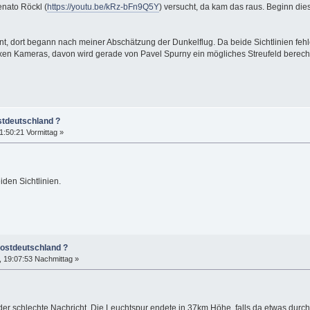
nato Röckl (
https://youtu.be/kRz-bFn9Q5Y
) versucht, da kam das raus. Beginn die
nt, dort begann nach meiner Abschätzung der Dunkelflug. Da beide Sichtlinien fehler
fixen Kameras, davon wird gerade von Pavel Spurny ein mögliches Streufeld berech
stdeutschland ?
:50:21 Vormittag »
iden Sichtlinien.
dostdeutschland ?
 19:07:53 Nachmittag »
der schlechte Nachricht. Die Leuchtspur endete in 37km Höhe, falls da etwas durch