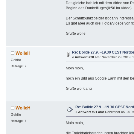
Das gleiche hab ich mit dem Video von Re
Beginn des Dunkelfluges(0:56 im Video).
Der Schnittpunkt beider ist dann interessa
Es gibt aber auch drei Fotos/Videos von 
Grüße wolle
Re: Bolide 27.9. ~19.30 CEST Nordo
WolleH
«
Antwort #20 am:
November 29, 2019, 11
Gehilfe
Beiträge: 7
Moin moin,
noch ein Bild aus Google Earth mit den be
Grüße wolfgang
Re: Bolide 27.9. ~19.30 CEST Nor
WolleH
«
Antwort #21 am:
Dezember 05, 2019,
Gehilfe
Beiträge: 7
Moin moin,
die Trajektorieberechnungen brachten lei