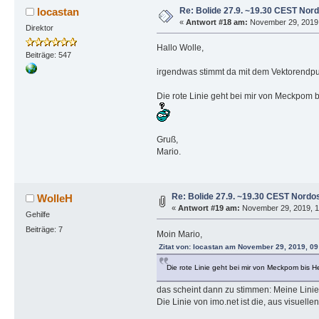
Re: Bolide 27.9. ~19.30 CEST Nor
locastan
«
Antwort #18 am:
November 29, 2019, 
Direktor
Hallo Wolle,
Beiträge: 547
irgendwas stimmt da mit dem Vektorendpunk
Die rote Linie geht bei mir von Meckpom 
Gruß,
Mario.
Re: Bolide 27.9. ~19.30 CEST Nordo
WolleH
«
Antwort #19 am:
November 29, 2019, 11
Gehilfe
Beiträge: 7
Moin Mario,
Zitat von: locastan am November 29, 2019, 09
Die rote Linie geht bei mir von Meckpom bis 
das scheint dann zu stimmen: Meine Linie
Die Linie von imo.net ist die, aus visue