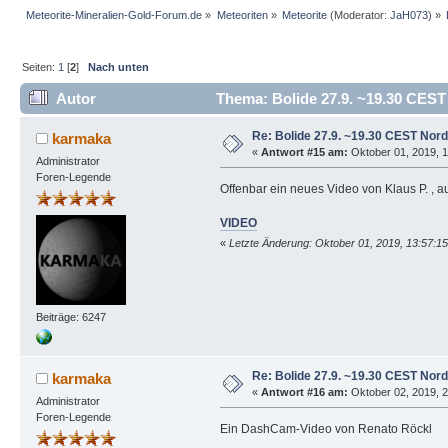
Meteorite-Mineralien-Gold-Forum.de
»
Meteoriten
»
Meteorite
(Moderator:
JaH073
) »
Seiten:
1
[
2
]
Nach unten
Autor
Thema: Bolide 27.9. ~19.30 CEST
Re: Bolide 27.9. ~19.30 CEST Nor
karmaka
«
Antwort #15 am:
Oktober 01, 2019, 1
Administrator
Foren-Legende
Offenbar ein neues Video von Klaus P. ,
VIDEO
«
Letzte Änderung: Oktober 01, 2019, 13:57:1
Beiträge: 6247
Re: Bolide 27.9. ~19.30 CEST Nor
karmaka
«
Antwort #16 am:
Oktober 02, 2019, 2
Administrator
Foren-Legende
Ein DashCam-Video von Renato Röckl