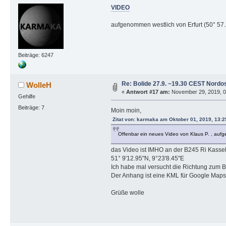
VIDEO
aufgenommen westlich von Erfurt (50° 57.2
Beiträge: 6247
Re: Bolide 27.9. ~19.30 CEST Nordo
WolleH
«
Antwort #17 am:
November 29, 2019, 06
Gehilfe
Beiträge: 7
Moin moin,
Zitat von: karmaka am Oktober 01, 2019, 13:2
Offenbar ein neues Video von Klaus P. , auf
das Video ist IMHO an der B245 Ri Kas
51° 9'12.95"N, 9°23'8.45"E
Ich habe mal versucht die Richtung zum Be
Der Anhang ist eine KML für Google Maps
Grüße wolle