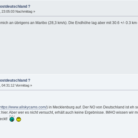
dostdeutschland ?
 23:05:03 Nachmittag »
t mich an übrigens an Maribo (28,3 km/s). Die Endhöhe lag aber mit 30.6 +/- 0.3 km 
dostdeutschland ?
04:31:12 Vormittag »
https://www.allskycams.com/
) in Mecklenburg auf. Der NO von Deutschland ist eh s
ut hier. Aber wer es nicht versucht, erhält auch keine Ergebnisse. IMHO wissen wir 
deckt!