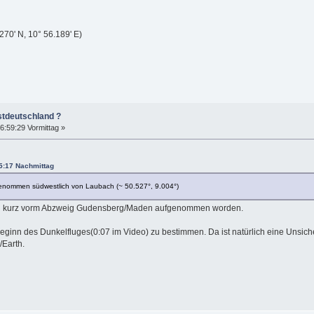
70' N, 10° 56.189' E)
stdeutschland ?
:59:29 Vormittag »
5:17 Nachmittag
genommen südwestlich von Laubach (~ 50.527°, 9.004°)
sel kurz vorm Abzweig Gudensberg/Maden aufgenommen worden.
ginn des Dunkelfluges(0:07 im Video) zu bestimmen. Da ist natürlich eine Unsiche
/Earth.