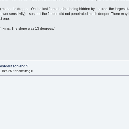
 meteorite dropper. On the last frame before being hidden by the tree, the largest 
 lower sensitivity). I suspect the fireball did not penetrated much deeper. There may
st one.
24 km/s. The slope was 13 degrees."
dostdeutschland ?
 19:44:59 Nachmittag »