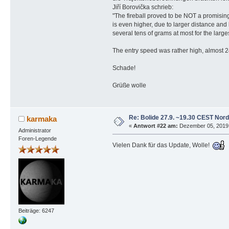
Jiří Borovička schrieb:
"The fireball proved to be NOT a promising
is even higher, due to larger distance and
several tens of grams at most for the large
The entry speed was rather high, almost 
Schade!
Grüße wolle
Re: Bolide 27.9. ~19.30 CEST Nor
karmaka
«
Antwort #22 am:
Dezember 05, 2019,
Administrator
Foren-Legende
Vielen Dank für das Update, Wolle!
Beiträge: 6247