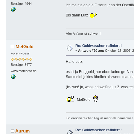
Beiträge: 4944
ich meinte ob die Flitter nur an der Oberf
Bis dann Lutz
Aller Anfang ist schwer !!
Re: Goldwaschen rafiniert !
MetGold
«
Antwort #20 am:
Oktober 18, 2007, 2
Foren-Fossil
Hallo Lutz,
Beiträge: 8477
www.meteorite.de
es ist ja Berggold, nur eben keine großen 
Sammelobjektes ähnlich als wenn man d
(Ick weß ja, was und wofür du z.Z. was tre
MetGold
Ein ereignisreicher Tag ist mehr als namenlos
Re: Goldwaschen rafiniert !
Aurum