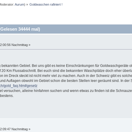
oderator:
Aurum
) »
Goldwaschen rafiniert !
(Gelesen 34444 mal)
2:00:56 Nachmittag »
g bekannten Gebiet. Bei uns gibt es keine Einschränkungen für Goldwaschgeräte o
uf 20 Km Flussabschnitt. Bei euch sind die bekannten Waschplätze doch eher üb
n im Dreck steckt ist nicht mehr viel zu machen. Auch in der Schweiz gibt es sol
nd Auflagen obwohl im Gebiet schon die besten Stellen leer geräumt sind. In der
ch/gold_faq.htm#gesetz
t versuchen, alleine hinfahren suchen und wenn etwas zu finden ist die Schnauze
 bestens.
2:09:47 Nachmittag »