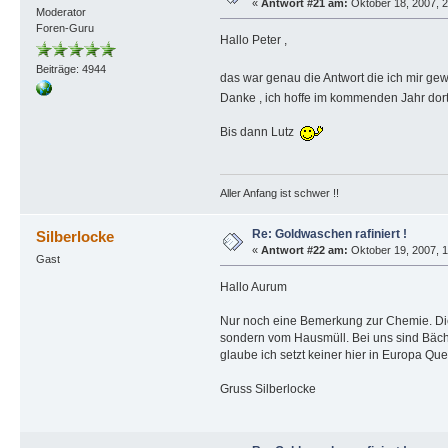
«
Antwort #21 am:
Oktober 18, 2007, 2
Moderator
Foren-Guru
Hallo Peter ,
Beiträge: 4944
das war genau die Antwort die ich mir g
Danke , ich hoffe im kommenden Jahr dort
Bis dann Lutz
Aller Anfang ist schwer !!
Re: Goldwaschen rafiniert !
Silberlocke
«
Antwort #22 am:
Oktober 19, 2007, 1
Gast
Hallo Aurum
Nur noch eine Bemerkung zur Chemie. Die
sondern vom Hausmüll. Bei uns sind Bäche
glaube ich setzt keiner hier in Europa Qu
Gruss Silberlocke