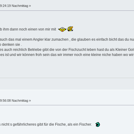
9:24:19 Nachmittag »
 gib ihm dann noch einen von mir mit
rsuch das mal einem Angler klar zumachen , die glauben es einfach bicht das du 
o denken sie .
s auch reichlich Betriebe gibt die von der Fischzucht leben hast du als Kleiner 
ie es ist und wir können froh sein das wir immer noch eine kleine niche haben wo
9:56:08 Nachmittag »
icht s gefährlicheres gibt für die Fische, als ein Fischer.