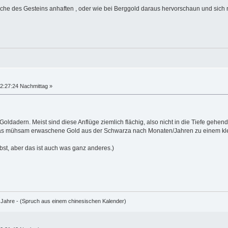
läche des Gesteins anhaften , oder wie bei Berggold daraus hervorschaun und sich n
2:27:24 Nachmittag »
Goldadern. Meist sind diese Anflüge ziemlich flächig, also nicht in die Tiefe gehend
as mühsam erwaschene Gold aus der Schwarza nach Monaten/Jahren zu einem kle
ibst, aber das ist auch was ganz anderes.)
e Jahre - (Spruch aus einem chinesischen Kalender)