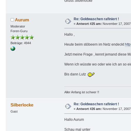
Gruss Silberlocke
Re: Goldwaschen rafiniert !
Aurum
«
Antwort #25 am:
November 17, 2007,
Moderator
Foren-Guru
Hallo ,
Beiträge: 4944
Heute beim stöbeern im Netz endeckt
htt
Jetzt meine Frage , kennt jemand diese Ma
Wenn ich wüsste wo oder wie ich an so ei
Bis dann Lutz
Aller Anfang ist schwer !!
Re: Goldwaschen rafiniert !
Silberlocke
«
Antwort #26 am:
November 17, 2007,
Gast
Hallo Aurum
Schau mal unter