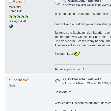
Re: Goldwaschen rafiniert !
Aurum
«
Antwort #23 am:
Oktober 19, 2007, 1
Moderator
Foren-Guru
Ich kann dich gut verstehen Silberlocke,
Beiträge: 4944
das soll kein aufruf zur gewalt sein aber
Ja genau die Sache mit den Batarien , ve
immer irgendwie Chemie im Spiel sein , s
Und da sie eine Grosse lobby haben und e
Aber was sollen wir hier weinen es ist w
Bis dann Lutz
Aller Anfang ist schwer !!
Re: Goldwaschen rafiniert !
Silberlocke
«
Antwort #24 am:
Oktober 19, 2007, 1
Gast
Hallo Aurum
Versuch den Fischern zu erklären, dass es n