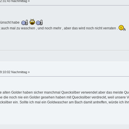
2:31:43 Nachmittag »
ewünscht habe
 auch mal zu waschen , und noch mehr , aber das wird noch nicht verraten .
9:10:02 Nachmittag »
 alten Golder haben sicher manchmal Quecksilber verwendet aber das meiste Que
 die noch nie ein Golder gesehen haben mit Quecksilber verdreckt, weil unsere Vo
ecksilber ein. Sollte ich mal ein Goldwascher am Bach damit antreffen, würde ich ih