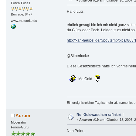
«
Antwort #18 am:
Oktober 18, 2007, 2
Foren-Fossil
Hallo Lutz,
Beiträge: 8477
www.meteorite.de
ehrlich gesagt bin ich mir nicht ganz sich
du Glück oder Pech. Leider ist es nicht s
http://karl-heupel.de/typo3temp/pics/f863
@Silberlocke
Diese Gesetzestexte hatte ich vor meinem
:
MetGold
Ein ereignisreicher Tag ist mehr als namenlos
Re: Goldwaschen rafiniert !
Aurum
«
Antwort #19 am:
Oktober 18, 2007, 2
Moderator
Foren-Guru
Nun Peter ,