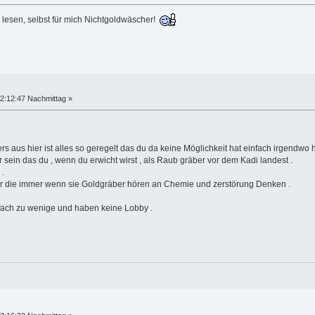
 lesen, selbst für mich Nichtgoldwäscher!
2:12:47 Nachmittag »
s aus hier ist alles so geregelt das du da keine Möglichkeit hat einfach irgendwo 
sein das du , wenn du erwicht wirst , als Raub gräber vor dem Kadi landest .
 .
er die immer wenn sie Goldgräber hören an Chemie und zerstörung Denken .
fach zu wenige und haben keine Lobby .