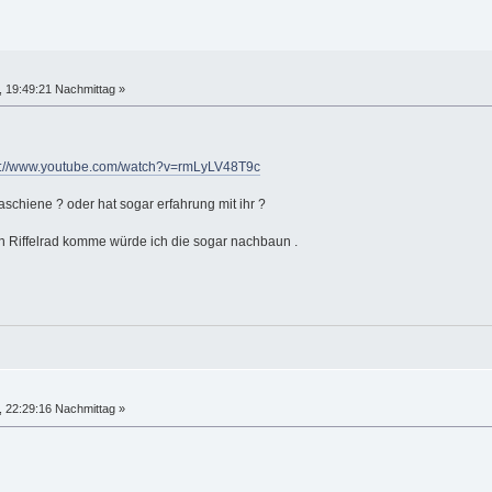
 19:49:21 Nachmittag »
p://www.youtube.com/watch?v=rmLyLV48T9c
schiene ? oder hat sogar erfahrung mit ihr ?
n Riffelrad komme würde ich die sogar nachbaun .
 22:29:16 Nachmittag »