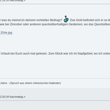
2:16:33 Nachmittag »
er was du meinst (in deinem vorletzten Beitrag)?
Das Gold befindet sich in so k
o wie bei Zinnober oder anderen quecksilberhaltigen Gesteinen, wo das Quecksilber
f1354e.jpg
 Urlaub bei Euch auch mal gelesen. Zum Glück war ich im Napfgebiet, wo ich unbeh
e Jahre - (Spruch aus einem chinesischen Kalender)
2:20:34 Nachmittag »