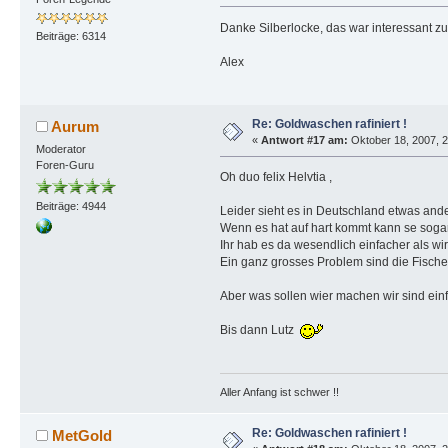
Danke Silberlocke, das war interessant zu
Beiträge: 6314
Alex
Re: Goldwaschen rafiniert !
Aurum
«
Antwort #17 am:
Oktober 18, 2007, 2
Moderator
Foren-Guru
Oh duo felix Helvtia ,
Beiträge: 4944
Leider sieht es in Deutschland etwas ander
Wenn es hat auf hart kommt kann se sogar 
Ihr hab es da wesendlich einfacher als wir
Ein ganz grosses Problem sind die Fisch
Aber was sollen wier machen wir sind ein
Bis dann Lutz
Aller Anfang ist schwer !!
Re: Goldwaschen rafiniert !
MetGold