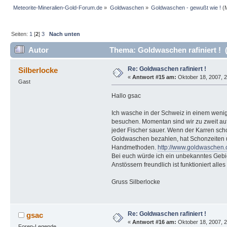
Meteorite-Mineralien-Gold-Forum.de
»
Goldwaschen
»
Goldwaschen - gewußt wie !
(M
Seiten:
1
[
2
]
3
Nach unten
Autor
Thema: Goldwaschen rafiniert ! 
Re: Goldwaschen rafiniert !
Silberlocke
«
Antwort #15 am:
Oktober 18, 2007, 2
Gast
Hallo gsac
Ich wasche in der Schweiz in einem weni
besuchen. Momentan sind wir zu zweit a
jeder Fischer sauer. Wenn der Karren scho
Goldwaschen bezahlen, hat Schonzeiten u
Handmethoden.
http://www.goldwaschen.
Bei euch würde ich ein unbekanntes Gebie
Anstössern freundlich ist funktioniert alles
Gruss Silberlocke
Re: Goldwaschen rafiniert !
gsac
«
Antwort #16 am:
Oktober 18, 2007, 2
Foren-Legende