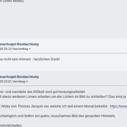
n (Sirko Molau)
Feuerkugel-Beobachtung
18:26:10 Nachmittag »
a nicht sein können - herzlichen Dank!
Feuerkugel-Beobachtung
9:23:01 Vormittag »
or- und nachteile der AllSky6 sind gut herausgearbeitet.
it etwas weiteren Linsen arbeiten um die Lücken im Bild zu schließen? Das sind j
Y Allsky von Thomas Jacquin vor, welche ich seit einem Monat betreibe:
https://ww
hwinglich und liefern ein gutes, rauscharmes Bild des gesamten Himmels.
nehmlicheiten: