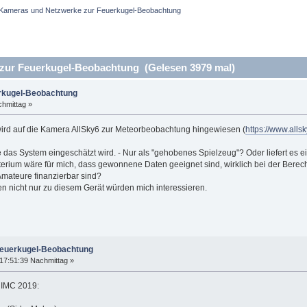
Kameras und Netzwerke zur Feuerkugel-Beobachtung
ur Feuerkugel-Beobachtung (Gelesen 3979 mal)
rkugel-Beobachtung
hmittag »
ird auf die Kamera AllSky6 zur Meteorbeobachtung hingewiesen (
https://www.all
, wie das System eingeschätzt wird. - Nur als "gehobenes Spielzeug"? Oder liefert 
terium wäre für mich, dass gewonnene Daten geeignet sind, wirklich bei der Berec
 Amateure finanzierbar sind?
n nicht nur zu diesem Gerät würden mich interessieren.
Feuerkugel-Beobachtung
17:51:39 Nachmittag »
r IMC 2019: