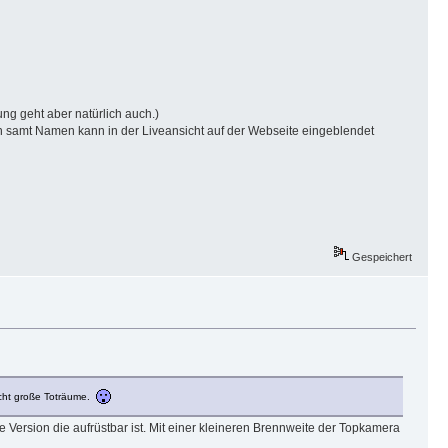
g geht aber natürlich auch.)
nen samt Namen kann in der Liveansicht auf der Webseite eingeblendet
Gespeichert
recht große Toträume.
e Version die aufrüstbar ist. Mit einer kleineren Brennweite der Topkamera