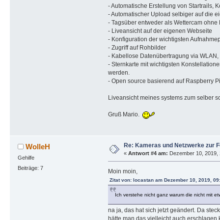
- Automatische Erstellung von Startrails,
- Automatischer Upload selbiger auf die 
- Tagsüber entweder als Wettercam ohne 
- Liveansicht auf der eigenen Webseite
- Konfiguration der wichtigsten Aufnahme
- Zugriff auf Rohbilder
- Kabellose Datenübertragung via WLAN, e
- Sternkarte mit wichtigsten Konstellatio
werden.
- Open source basierend auf Raspberry Pi
Liveansicht meines systems zum selber 
Gruß Mario.
Re: Kameras und Netzwerke zur 
WolleH
«
Antwort #4 am:
Dezember 10, 2019, 
Gehilfe
Beiträge: 7
Moin moin,
Zitat von: locastan am Dezember 10, 2019, 09
Ich verstehe nicht ganz warum die nicht mit e
na ja, das hat sich jetzt geändert. Da ste
hätte man das vielleicht auch erschlage