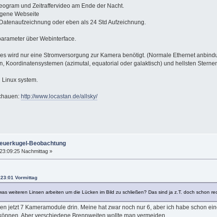
 Keogram und Zeitraffervideo am Ende der Nacht.
eigene Webseite
Datenaufzeichnung oder eben als 24 Std Aufzeichnung.
parameter über Webinterface.
s wird nur eine Stromversorgung zur Kamera benötigt. (Normale Ethernet anbindun
nen, Koordinatensystemen (azimutal, equatorial oder galaktisch) und hellsten Ster
 Linux system.
schauen:
http://www.locastan.de/allsky/
Feuerkugel-Beobachtung
23:09:25 Nachmittag »
:23:01 Vormittag
twas weiteren Linsen arbeiten um die Lücken im Bild zu schließen? Das sind ja z.T. doch schon 
cken jetzt 7 Kameramodule drin. Meine hat zwar noch nur 6, aber ich habe schon ein
n können. Aber verschiedene Brennweiten wollte man vermeiden.