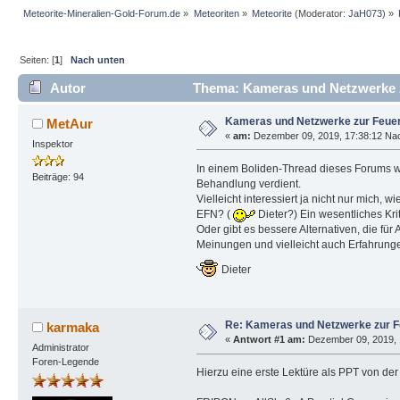
Meteorite-Mineralien-Gold-Forum.de
»
Meteoriten
»
Meteorite
(Moderator:
JaH073
) »
Seiten: [
1
]
Nach unten
Autor
Thema: Kameras und Netzwerke z
Kameras und Netzwerke zur Feue
MetAur
«
am:
Dezember 09, 2019, 17:38:12 Nac
Inspektor
In einem Boliden-Thread dieses Forums w
Beiträge: 94
Behandlung verdient.
Vielleicht interessiert ja nicht nur mich
EFN? (
Dieter?) Ein wesentliches Kri
Oder gibt es bessere Alternativen, die für
Meinungen und vielleicht auch Erfahrunge
Dieter
Re: Kameras und Netzwerke zur 
karmaka
«
Antwort #1 am:
Dezember 09, 2019, 
Administrator
Foren-Legende
Hierzu eine erste Lektüre als PPT von de