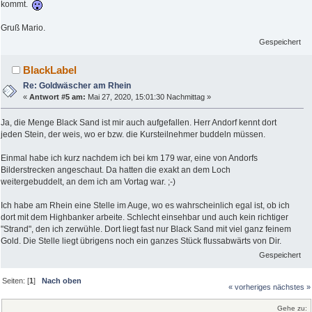
kommt.
Gruß Mario.
Gespeichert
BlackLabel
Re: Goldwäscher am Rhein
«
Antwort #5 am:
Mai 27, 2020, 15:01:30 Nachmittag »
Ja, die Menge Black Sand ist mir auch aufgefallen. Herr Andorf kennt dort
jeden Stein, der weis, wo er bzw. die Kursteilnehmer buddeln müssen.
Einmal habe ich kurz nachdem ich bei km 179 war, eine von Andorfs
Bilderstrecken angeschaut. Da hatten die exakt an dem Loch
weitergebuddelt, an dem ich am Vortag war. ;-)
Ich habe am Rhein eine Stelle im Auge, wo es wahrscheinlich egal ist, ob ich
dort mit dem Highbanker arbeite. Schlecht einsehbar und auch kein richtiger
"Strand", den ich zerwühle. Dort liegt fast nur Black Sand mit viel ganz feinem
Gold. Die Stelle liegt übrigens noch ein ganzes Stück flussabwärts von Dir.
Gespeichert
Seiten: [
1
]
Nach oben
« vorheriges
nächstes »
Gehe zu: