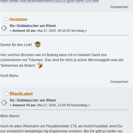
https://www.3sat.de/wissen/nano/200525-gold-nano-104.html
Gespeichert
locastan
Re: Goldwäscher am Rhein
«
Antwort #2 am:
Mai 27, 2020, 09:16:28 Vormittag »
Danke für den Link!
Von solchen Brocken wie im Beitrag kann ich in meinem Sand von
Leimersheim nur Träumen. Das sind für mich ja schon Micronuggets was die
Teilnehmer da finden!
Gruß Mario.
Gespeichert
BlackLabel
Re: Goldwäscher am Rhein
«
Antwort #3 am:
Mai 27, 2020, 12:04:39 Nachmittag »
Moin Mario!
Auch im alten Rheinarm um Flusskilometer 179, wo Andorf buddelt, wirst Du
nur schwerlich dreistellige mg-Ergebnisse erzielen. Bei Dir gibt es leider nur