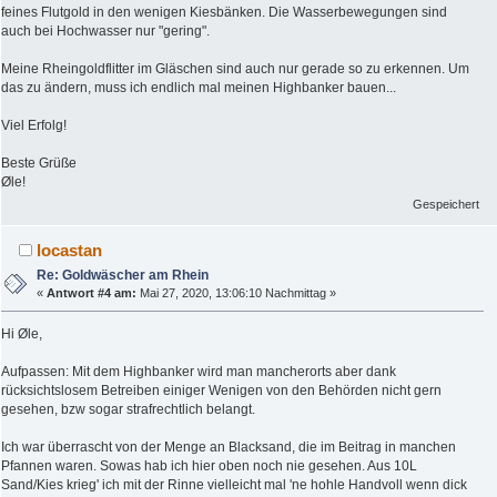
feines Flutgold in den wenigen Kiesbänken. Die Wasserbewegungen sind
auch bei Hochwasser nur "gering".
Meine Rheingoldflitter im Gläschen sind auch nur gerade so zu erkennen. Um
das zu ändern, muss ich endlich mal meinen Highbanker bauen...
Viel Erfolg!
Beste Grüße
Øle!
Gespeichert
locastan
Re: Goldwäscher am Rhein
«
Antwort #4 am:
Mai 27, 2020, 13:06:10 Nachmittag »
Hi Øle,
Aufpassen: Mit dem Highbanker wird man mancherorts aber dank
rücksichtslosem Betreiben einiger Wenigen von den Behörden nicht gern
gesehen, bzw sogar strafrechtlich belangt.
Ich war überrascht von der Menge an Blacksand, die im Beitrag in manchen
Pfannen waren. Sowas hab ich hier oben noch nie gesehen. Aus 10L
Sand/Kies krieg' ich mit der Rinne vielleicht mal 'ne hohle Handvoll wenn dick